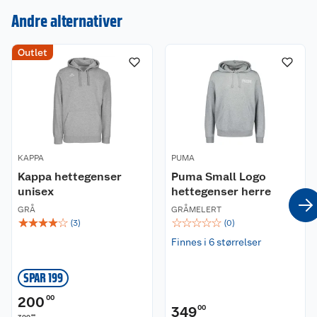
Andre alternativer
Outlet
Kundeservice
Om oss
Kontakt oss
Nyheter
Angre- og returrett
KAPPA
Våre butikker
PUMA
Reklamasjon og garanti
Kappa hettegenser
Puma Small Logo
unisex
hettegenser herre
Våre merkevarer
Ofte stilte spørsmål
GRÅ
GRÅMELERT
☆
☆
☆
☆
☆
☆
☆
☆
☆
☆
(
3
)
(
0
)
Coop kjeder
Betalingsalternativer
Finnes i 6 størrelser
Ledige stillinger
Leveringsalternativer
Åpent kjøp
SPAR 199
Bærekraft
Pakkesporing
Coop medlem
200
00
349
00
00