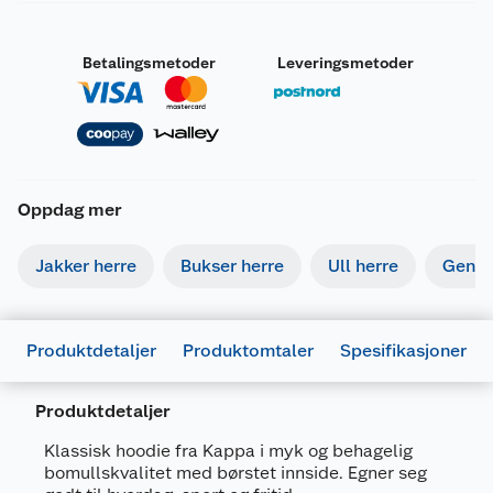
Betalingsmetoder
Leveringsmetoder
Oppdag mer
Jakker herre
Bukser herre
Ull herre
Gense
Produktdetaljer
Produktomtaler
Spesifikasjoner
Produktdetaljer
Generelt
Klassisk hoodie fra Kappa i myk og behagelig
Artikkelnummer
8032067625126
bomullskvalitet med børstet innside. Egner seg