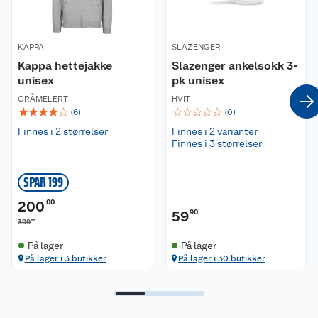
Vaskeanvisning:
Vaskes på 30 grader og lufttørkes. Må ikke
blekes. Kan strykes på maks 110 grader. Vaskes og
strykes på vrangen.
KAPPA
SLAZENGER
Kappa hettejakke
Slazenger ankelsokk 3-
unisex
pk unisex
GRÅMELERT
HVIT
☆
☆
☆
☆
☆
☆
☆
☆
☆
☆
(
6
)
(
0
)
Finnes i 2 størrelser
Finnes i 2 varianter
Finnes i 3 størrelser
SPAR 199
200
00
59
90
00
399
På lager
På lager
På lager i 3 butikker
På lager i 30 butikker