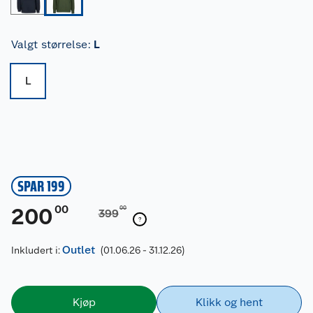
Valgt størrelse
:
L
L
SPAR 199
00
200
00
399
Outlet
Inkludert i:
(01.06.26 - 31.12.26)
Kjøp
Klikk og hent