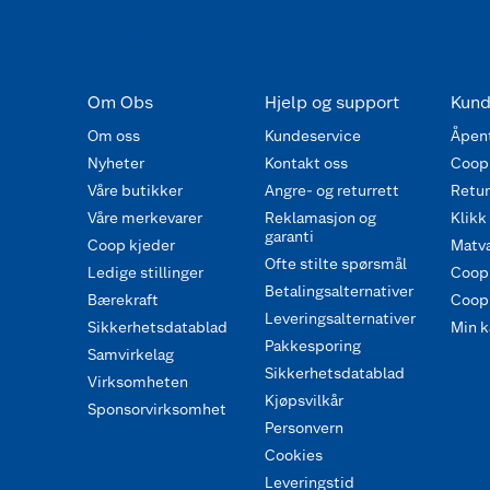
Om Obs
Hjelp og support
Kund
Om oss
Kundeservice
Åpent
Nyheter
Kontakt oss
Coop
Våre butikker
Angre- og returrett
Retur 
Våre merkevarer
Reklamasjon og
Klikk
garanti
Coop kjeder
Matva
Ofte stilte spørsmål
Ledige stillinger
Coop
Betalingsalternativer
Bærekraft
Coop 
Leveringsalternativer
Sikkerhetsdatablad
Min k
Pakkesporing
Samvirkelag
Sikkerhetsdatablad
Virksomheten
Kjøpsvilkår
Sponsorvirksomhet
Personvern
Cookies
Leveringstid