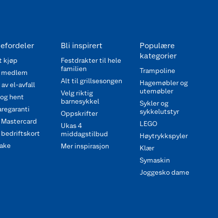
efordeler
Bli inspirert
Populære
kategorier
 kjøp
Festdrakter til hele
familien
Trampoline
 medlem
Alt til grillsesongen
Hagemøbler og
av el-avfall
utemøbler
Velg riktig
 og hent
barnesykkel
Sykler og
regaranti
sykkelutstyr
Oppskrifter
 Mastercard
LEGO
Ukas 4
bedriftskort
middagstilbud
Høytrykkspyler
ake
Mer inspirasjon
Klær
Symaskin
Joggesko dame