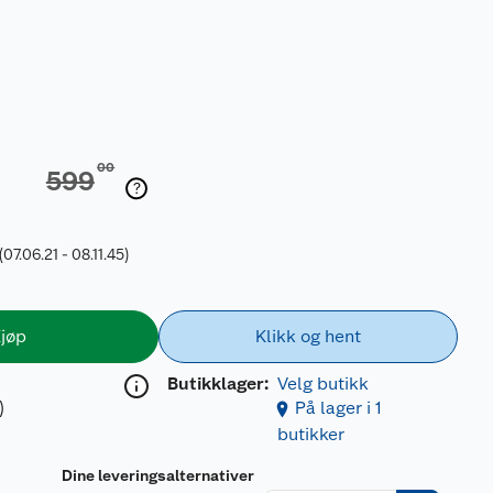
00
599
(07.06.21 - 08.11.45)
jøp
Klikk og hent
Butikklager:
Velg butikk
)
På lager i 1
butikker
Dine leveringsalternativer