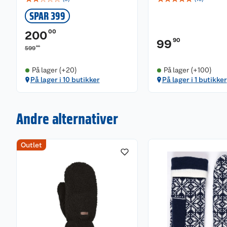
SPAR 399
00
200
90
99
00
599
På lager (+20)
På lager (+100)
På lager i 10 butikker
På lager i 1 butikker
Andre alternativer
Outlet