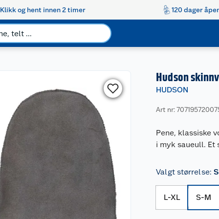
Klikk og hent innen 2 timer
120 dager åpen
Hudson skinnv
HUDSON
Art nr: 70719572007
Pene, klassiske v
i myk saueull. Et 
Valgt størrelse
:
S
L-XL
S-M