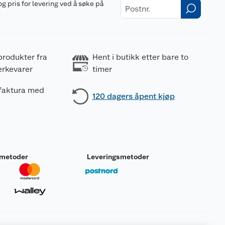
og pris for levering ved å søke på
r
produkter fra
Hent i butikk etter bare to
erkevarer
timer
 faktura med
120 dagers åpent kjøp
smetoder
Leveringsmetoder