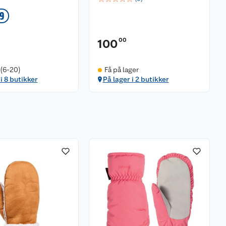
39
00
100
 (6-20)
Få på lager
i 8 butikker
På lager i 2 butikker