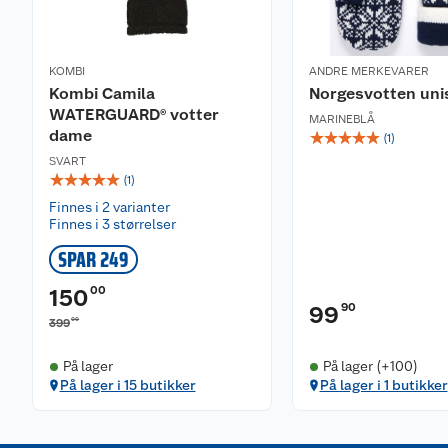
KOMBI
ANDRE MERKEVARER
Kombi Camila
Norgesvotten uni
WATERGUARD® votter
MARINEBLÅ
dame
☆
☆
☆
☆
☆
(
1
)
SVART
☆
☆
☆
☆
☆
(
1
)
Finnes i 2 varianter
Finnes i 3 størrelser
SPAR 249
00
150
90
99
00
399
På lager
På lager (+100)
På lager i 15 butikker
På lager i 1 butikker