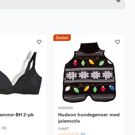
Outlet
HUDSON
amme-BH 2-pk
Hudson hundegenser med
julemotiv
☆
(
5
)
SVART
☆
☆
☆
☆
☆
(
0
)