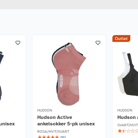
id dersom det blir
nn.
kke vaskes i
verdelen, bruk kun
Outlet
HUDSON
HUDSON
Hudson Active
Hudson 
unisex
ankelsokker 5-pk unisex
SVART/HVIT
☆
☆
☆
☆
ROSA/HVIT/SVART
☆
☆
☆
☆
☆
(
16
)