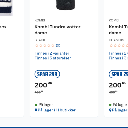
KOMBI
KOMBI
sex
Kombi Tundra votter
Kombi T
dame
dame
BLACK
CHAMOIS
☆
☆
☆
☆
☆
☆
☆
☆
☆
(
0
)
Finnes i 2 varianter
Finnes i 2 
Finnes i 3 størrelser
Finnes i 3 
SPAR 299
SPAR 2
00
00
200
200
00
00
499
499
På lager
På lager
På lager i 11 butikker
På lager 