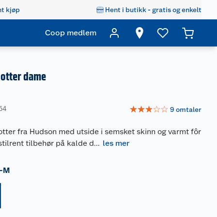
t kjøp
Hent i butikk - gratis og enkelt
Coop medlem
otter dame
☆
☆
☆
☆
☆
54
9
omtaler
otter fra Hudson med utside i semsket skinn og varmt fôr
stilrent tilbehør på kalde d
...
les mer
-M