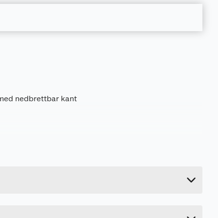
med nedbrettbar kant
0.3 kg
5.9 cm
30.8 cm
15.4 cm