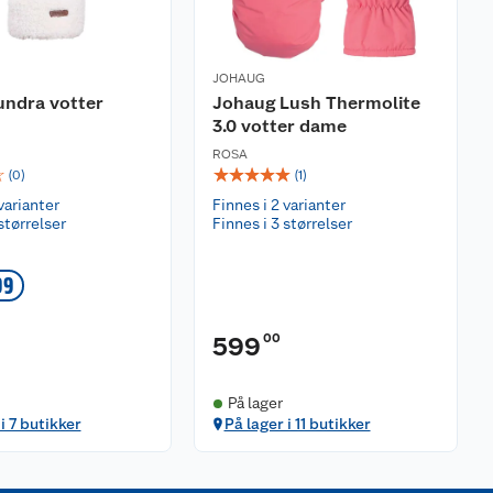
JOHAUG
undra votter
Johaug Lush Thermolite
3.0 votter dame
ROSA
☆
☆
☆
☆
☆
☆
(
0
)
(
1
)
varianter
Finnes i 2 varianter
størrelser
Finnes i 3 størrelser
99
00
599
På lager
i 7 butikker
På lager i 11 butikker