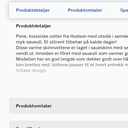
Produktdetaljer
Produktomtaler
Spe
Produktdetaljer
Pene, klassiske votter fra Hudson med utside i semske
myk saueull. Et stilrent tilbehør på kalde dager!
Disse varme skinnvottene er laget i saueskinn med 
vendt ut. Innsiden er fôret med saueull som varmer g
Modellen har en god lengde som dekker godt over h
kan brettes ned. Vottene passer til et hvert antrekk m
tidløse design.
Vottene er også perfekte å gi bort i gave, og kommer i
Generelt
Materiale:
Artikkelnummer
Overdel i 100% semsket saueskinn
Leverandørens artikkelnummer
Produktomtaler
Fôr i 100% saueull
Størrelse
Den semskede overflaten er naturlig vannavvisende,
Farge
blir gjennomvåte over lang tid, da den semskede skin