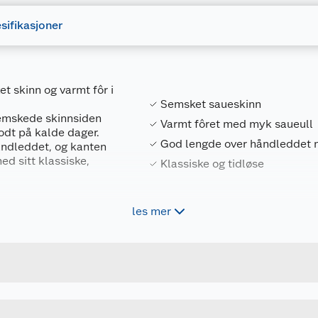
sifikasjoner
t skinn og varmt fôr i
Semsket saueskinn
semskede skinnsiden
Varmt fôret med myk saueull
odt på kalde dager.
God lengde over håndleddet 
åndleddet, og kanten
ed sitt klassiske,
Klassiske og tidløse
 en flott gaveeske.
les mer
Forpakningsmål
7071957200754
Bruttovekt
HU8200
Høyde
S-M
Lengde
 men unngå at vottene
GRÅ
Bredde
nkvaliteten ikke tåler