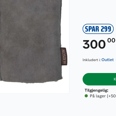
SPAR 299
00
300
Outlet
Inkludert i:
K
Tilgjengelig
:
På lager (+50