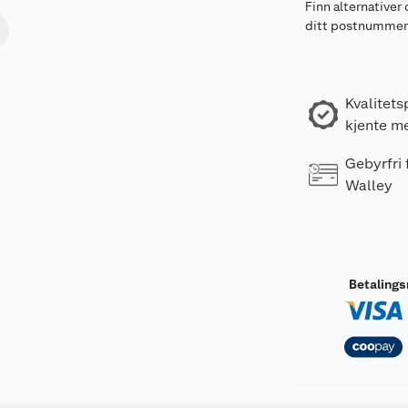
Finn alternativer 
ditt postnumme
Kvalitets
kjente m
Gebyrfri
Walley
Betaling