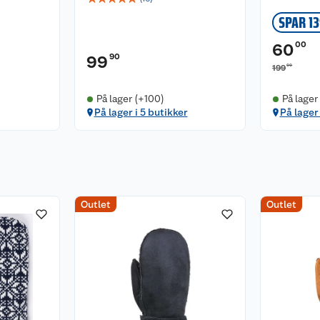
SPAR 1
00
60
90
99
00
199
På lager (+100)
På lager
På lager i 5 butikker
På lager 
Outlet
Outlet