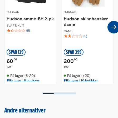
minimum 70 prosent av fibrene skal være
økologisk dyrket, og at tekstilene må oppfylle
HUDSON
HUDSON
miljø- og helsekrav gjennom hele
Hudson amme-BH 2-pk
Hudson skinnhansker
produksjonsprosessen. Den inkluderer i tillegg
dame
sosiale kriterier og sikkerhet for arbeidere i
SVART/HVIT
☆
☆
☆
☆
☆
kravene.
(
5
)
CAMEL
☆
☆
☆
☆
☆
(
5
)
SPAR 139
SPAR 399
60
00
200
00
00
00
199
599
På lager (6-20)
På lager (+20)
På lager i 8 butikker
På lager i 10 butikker
Kundeservice
Andre alternativer