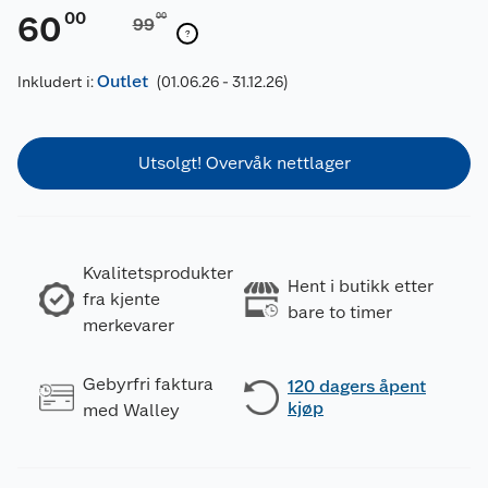
00
60
00
99
Outlet
Inkludert i:
(01.06.26 - 31.12.26)
Utsolgt! Overvåk nettlager
Kvalitetsprodukter
Hent i butikk etter
fra kjente
bare to timer
merkevarer
Gebyrfri faktura
120 dagers åpent
kjøp
med Walley