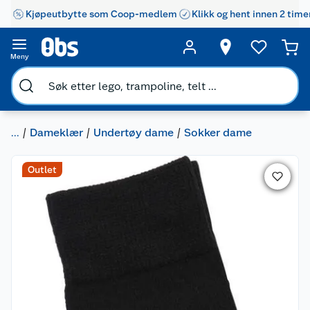
Kjøpeutbytte som Coop-medlem
Klikk og hent innen 2 time
Meny
...
Dameklær
Undertøy dame
Sokker dame
Outlet