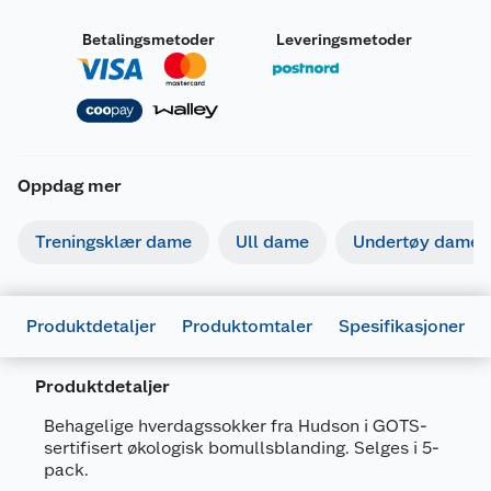
Betalingsmetoder
Leveringsmetoder
Oppdag mer
Treningsklær dame
Ull dame
Undertøy dame
Produktdetaljer
Produktomtaler
Spesifikasjoner
Produktdetaljer
Generelt
Artikkelnummer
7025180671027
Behagelige hverdagssokker fra Hudson i GOTS-
sertifisert økologisk bomullsblanding. Selges i 5-
Leverandørens
HUDSONSOKK5PK
pack.
artikkelnummer