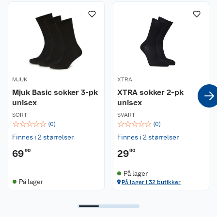
Om oss
Kontakt oss
Nyheter
Angre- og returrett
Våre butikker
Reklamasjon og garanti
Våre merkevarer
Ofte stilte spørsmål
MJUK
XTRA
Mjuk Basic sokker 3-pk
XTRA sokker 2-pk
Coop kjeder
Betalingsalternativer
unisex
unisex
SORT
SVART
Ledige stillinger
Leveringsalternativer
Åpent kjøp
☆
☆
☆
☆
☆
☆
☆
☆
☆
☆
(
0
)
(
0
)
Finnes i 2 størrelser
Finnes i 2 størrelser
Bærekraft
Pakkesporing
Coop medlem
69
90
29
90
Sikkerhetsdatablad
Sikkerhetsdatablad
Retur av el-avfall
Trampoline
På lager
På lager
På lager i 32 butikker
Samvirkelag
Kjøpsvilkår
Klikk og hent
Festdrakter til hele familien
Hagemøbler og utemøbler
Virksomheten
Personvern
Matvaregaranti
Alt til grillsesongen
Sykler og sykkelutstyr