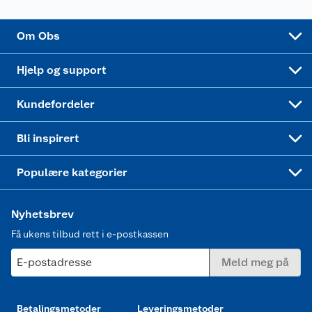
Sponsorvirksomhet
Cookies
Coop Mastercard
Velg riktig barnesykkel
LEGO
Om Obs
Leveringstid
Coop bedriftskort
Oppskrifter
Høytrykkspyler
Hjelp og support
Min kake
Ukas 4 middagstilbud
Klær
Kundefordeler
Mer inspirasjon
Symaskin
Bli inspirert
Joggesko dame
Populære kategorier
Nyhetsbrev
Få ukens tilbud rett i e-postkassen
E-postadresse
Meld meg på
Betalingsmetoder
Leveringsmetoder