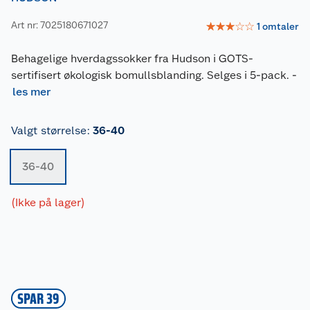
Art nr: 7025180671027
☆
☆
☆
☆
☆
1
omtaler
Behagelige hverdagssokker fra Hudson i GOTS-
sertifisert økologisk bomullsblanding. Selges i 5-pack.
-
les mer
Valgt størrelse
:
36-40
36-40
(Ikke på lager)
SPAR 39