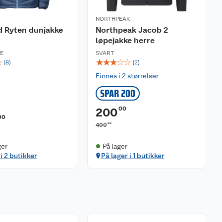
NORTHPEAK
d Ryten dunjakke
Northpeak Jacob 2
løpejakke herre
UE
SVART
☆
☆
☆
☆
☆
☆
(
8
)
(
2
)
Finnes i 2 størrelser
SPAR 200
00
200
00
00
400
ger
På lager
i 2 butikker
På lager i 1 butikker