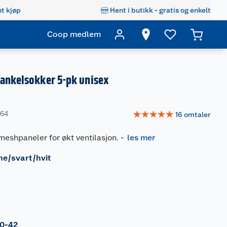
t kjøp
Hent i butikk - gratis og enkelt
Coop medlem
 ankelsokker 5-pk unisex
☆
☆
☆
☆
☆
064
16
omtaler
eshpaneler for økt ventilasjon.
-
les mer
ne/svart/hvit
0-42