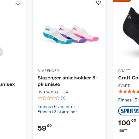
SLAZENGER
CRAFT
Slazenger ankelsokker 3-
Craft Co
unisex
pk unisex
SVART
☆
☆
☆
☆
HVIT/ROSA/LILLA
☆
☆
☆
☆
☆
(
0
)
Finnes i 3 
Finnes i 6 varianter
SPAR 9
Finnes i 3 størrelser
00
100
90
59
00
199