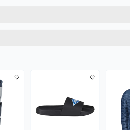
7025180665064
Bruttovekt
3753
Høyde
40-42
Lengde
MARINE/SVART/HVIT
Bredde