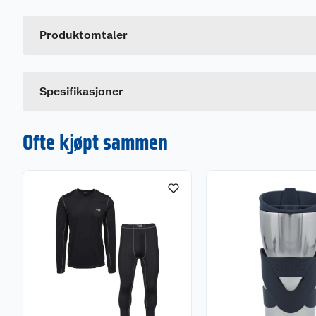
Artikkelnummer
Leverandørens artikkelnummer
Produktomtaler
Størrelse
Farge
Spesifikasjoner
Ofte kjøpt sammen