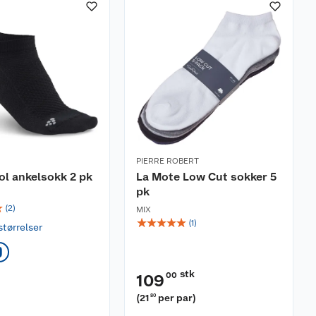
PIERRE ROBERT
ol ankelsokk 2 pk
La Mote Low Cut sokker 5
pk
☆
(
2
)
MIX
☆
☆
☆
☆
☆
(
1
)
størrelser
9
stk
00
109
(
21
per par
)
80