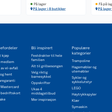
På lager
Få på la
På lager i 8 butikker
På lager 
efordeler
Bli inspirert
Populære
kategorier
 kjøp
Festdrakter til hele
familien
Trampoline
 medlem
Alt til grillsesongen
Hagemøbler og
av el-avfall
utemøbler
Velg riktig
 og hent
barnesykkel
Sykler og
regaranti
sykkelutstyr
Oppskrifter
 Mastercard
LEGO
Ukas 4
bedriftskort
middagstilbud
Høytrykkspyler
ake
Mer inspirasjon
Klær
Symaskin