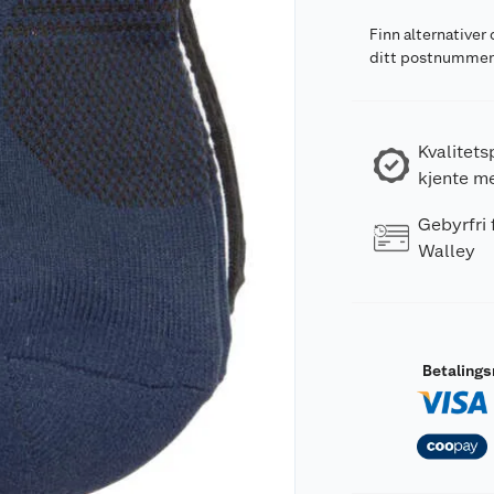
Finn alternativer 
ditt postnumme
Kvalitets
kjente m
Gebyrfri
Walley
Betaling