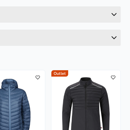
0.1 kg
5 cm
27 cm
9 cm
Outlet