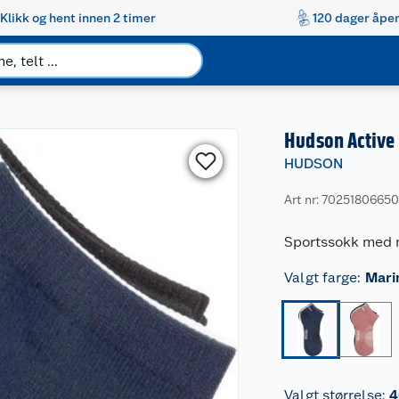
Klikk og hent innen 2 timer
120 dager åpen
Hudson Active
HUDSON
Art nr: 7025180665
Sportssokk med m
Valgt farge
:
Mari
Valgt størrelse
:
4