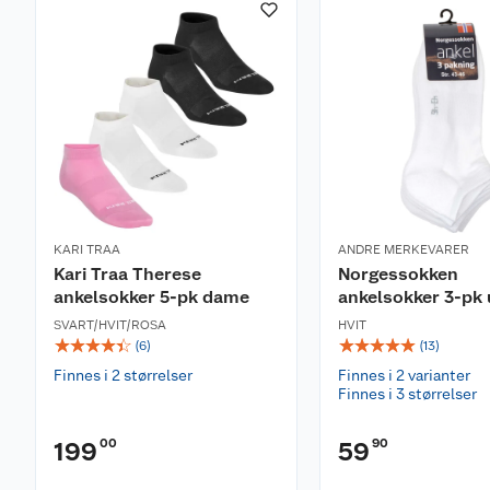
KARI TRAA
ANDRE MERKEVARER
Kari Traa Therese
Norgessokken
ankelsokker 5-pk dame
ankelsokker 3-pk 
SVART/HVIT/ROSA
HVIT
☆
☆
☆
☆
☆
☆
☆
☆
☆
☆
(
6
)
(
13
)
Finnes i 2 størrelser
Finnes i 2 varianter
Finnes i 3 størrelser
00
90
199
59