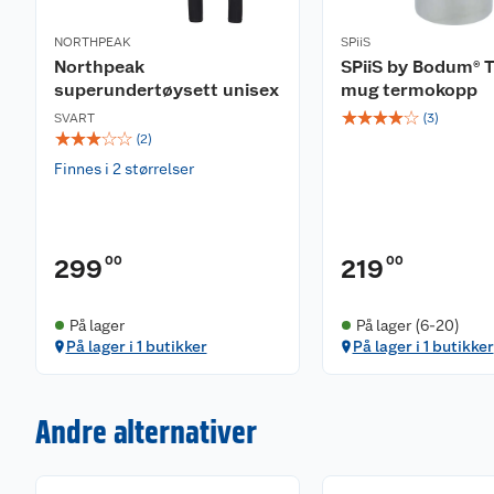
NORTHPEAK
SPiiS
Northpeak
SPiiS by Bodum® T
superundertøysett unisex
mug termokopp
☆
☆
☆
☆
☆
SVART
(
3
)
☆
☆
☆
☆
☆
(
2
)
Finnes i 2 størrelser
00
00
299
219
På lager
På lager (6-20)
På lager i 1 butikker
På lager i 1 butikker
Andre alternativer