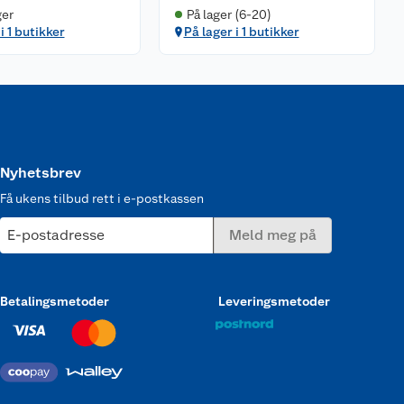
ger
På lager (6-20)
i 1 butikker
På lager i 1 butikker
Nyhetsbrev
Få ukens tilbud rett i e-postkassen
E-postadresse
Meld meg på
Betalingsmetoder
Leveringsmetoder