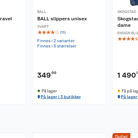
BALL
SKOGSTAD
ravel
BALL slippers unisex
Skogsta
dame
SVART
☆
☆
☆
☆
☆
(
15
)
ENSIGN BL
☆
☆
☆
☆
Finnes i 2 varianter
Finnes i 6 størrelser
00
349
1 490
På lager
Få på la
På lager i 3 butikker
På lager 
Outlet