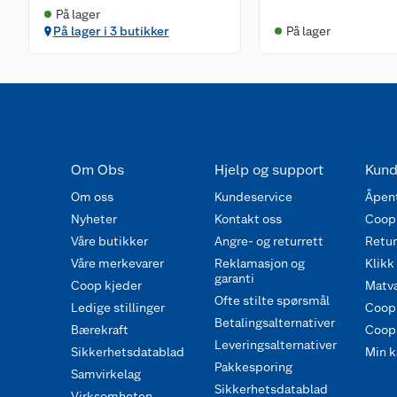
På lager
På lager i 3 butikker
På lager
Om Obs
Hjelp og support
Kund
Om oss
Kundeservice
Åpent
Nyheter
Kontakt oss
Coop
Våre butikker
Angre- og returrett
Retur 
Våre merkevarer
Reklamasjon og
Klikk
garanti
Coop kjeder
Matva
Ofte stilte spørsmål
Ledige stillinger
Coop
Betalingsalternativer
Bærekraft
Coop 
Leveringsalternativer
Sikkerhetsdatablad
Min k
Pakkesporing
Samvirkelag
Sikkerhetsdatablad
Virksomheten