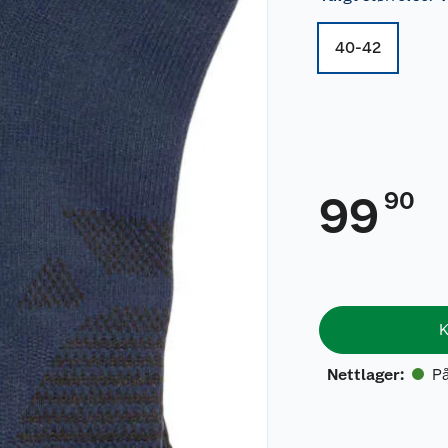
40-42
90
99
K
På
Nettlager
: