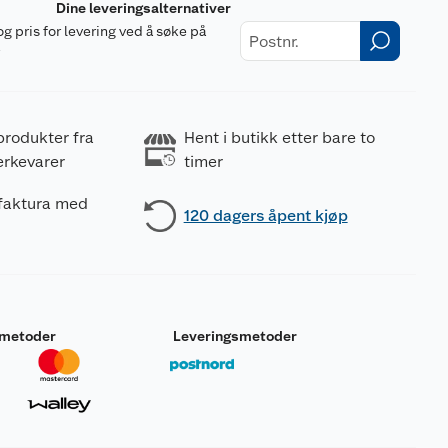
Dine leveringsalternativer
og pris for levering ved å søke på
r
produkter fra
Hent i butikk etter bare to
erkevarer
timer
 faktura med
120 dagers åpent kjøp
smetoder
Leveringsmetoder