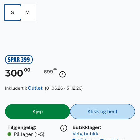
S
M
SPAR 399
00
300
00
699
Outlet
Inkludert i:
(01.06.26 - 31.12.26)
Kjøp
Klikk og hent
Tilgjengelig
:
Butikklager:
Velg butikk
På lager (1-5)