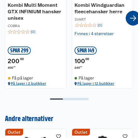
Kombi Multi Moment
Kombi Windguardian
• Waterguard® membran
GTX INFINIUM hansker
• Isolert med ULTRALOFT®
fleecehansker herre
• Forsterket i håndflate
unisex
SVART
• Snølås
☆
☆
☆
☆
☆
(
0
)
COBRA
• Justering over håndledd
☆
☆
☆
☆
☆
(
0
)
Finnes i 4 størrelser
• Klips på siden
Materiale:
SPAR 299
SPAR 149
100% polyester
200
00
100
00
00
00
499
249
Materialegenskaper:
• Vindtett
Få på lager
På lager
• Vanntett
På lager i 2 butikker
På lager i 12 butikker
• Pustende
• Isolerende
Vaskeanvisning:
Bør vaskes for hånd i vann som ikke overstiger 40
Andre alternativer
°C. Bør ikke strykes eller blekes. Kan
tørketromles på lav temperatur.
Outlet
Outlet
Kundeservice