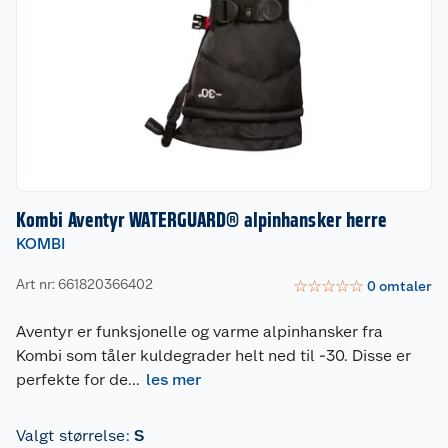
Kombi Aventyr WATERGUARD® alpinhansker herre
KOMBI
Art nr: 661820366402
☆
☆
☆
☆
☆
0
omtaler
Aventyr er funksjonelle og varme alpinhansker fra
Kombi som tåler kuldegrader helt ned til -30. Disse er
perfekte for de
...
les mer
Valgt størrelse
:
S