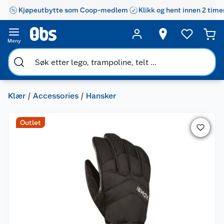
Kjøpeutbytte som Coop-medlem
Klikk og hent innen 2 time
Meny
Klær
Accessories
Hansker
Outlet