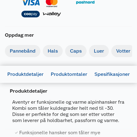
Oppdag mer
Pannebånd
Hals
Caps
Luer
Votter
Produktdetaljer
Produktomtaler
Spesifikasjoner
Produktdetaljer
Generelt
Artikkelnummer
661820366402
Aventyr er funksjonelle og varme alpinhansker fra
Kombi som tåler kuldegrader helt ned til -30.
Leverandørens
K79581-X100-
Disse er perfekte for deg som ser etter votter
artikkelnummer
2
som leverer på holdbarhet, passform og varme.
Størrelse
S
Funksjonelle hansker som tåler mye