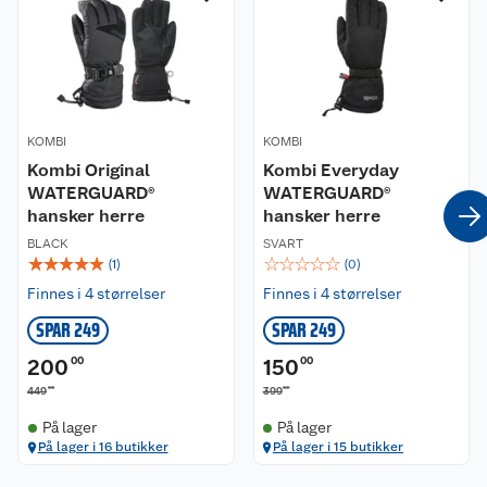
Om oss
Kontakt oss
Nyheter
Angre- og returrett
KOMBI
KOMBI
Våre butikker
Reklamasjon og garanti
Kombi Original
Kombi Everyday
WATERGUARD®
WATERGUARD®
Våre merkevarer
Ofte stilte spørsmål
hansker herre
hansker herre
BLACK
SVART
Coop kjeder
Betalingsalternativer
☆
☆
☆
☆
☆
☆
☆
☆
☆
☆
(
1
)
(
0
)
Finnes i 4 størrelser
Finnes i 4 størrelser
Ledige stillinger
Leveringsalternativer
Åpent kjøp
SPAR 249
SPAR 249
Bærekraft
Pakkesporing
Coop medlem
200
00
150
00
00
00
449
399
Sikkerhetsdatablad
Sikkerhetsdatablad
Retur av el-avfall
Trampoline
På lager
På lager
På lager i 16 butikker
På lager i 15 butikker
Samvirkelag
Kjøpsvilkår
Klikk og hent
Festdrakter til hele familien
Hagemøbler og utemøbler