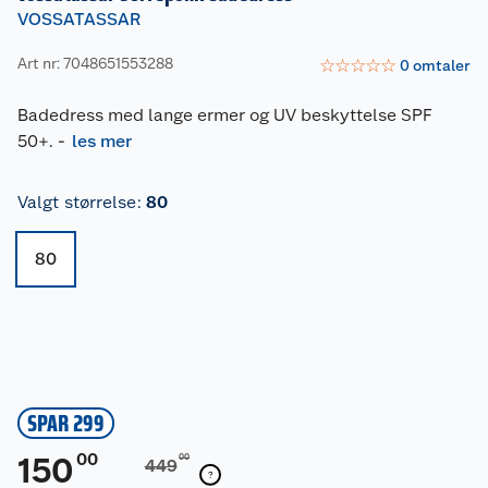
VOSSATASSAR
Art nr: 7048651553288
☆
☆
☆
☆
☆
0
omtaler
Badedress med lange ermer og UV beskyttelse SPF
50+.
-
les mer
Valgt størrelse
:
80
80
SPAR 299
00
150
00
449