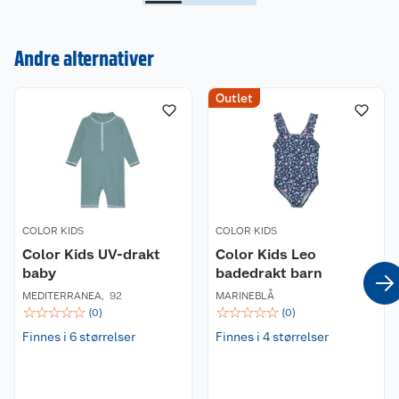
Andre alternativer
Kundeservice
Outlet
Om oss
Kontakt oss
Nyheter
Angre- og returrett
Våre butikker
Reklamasjon og garanti
COLOR KIDS
COLOR KIDS
Color Kids UV-drakt
Color Kids Leo
Våre merkevarer
Ofte stilte spørsmål
baby
badedrakt barn
MEDITERRANEA
,
92
MARINEBLÅ
Coop kjeder
Betalingsalternativer
☆
☆
☆
☆
☆
☆
☆
☆
☆
☆
(
0
)
(
0
)
Finnes i 6 størrelser
Finnes i 4 størrelser
Ledige stillinger
Leveringsalternativer
Åpent kjøp
Bærekraft
Pakkesporing
Coop medlem