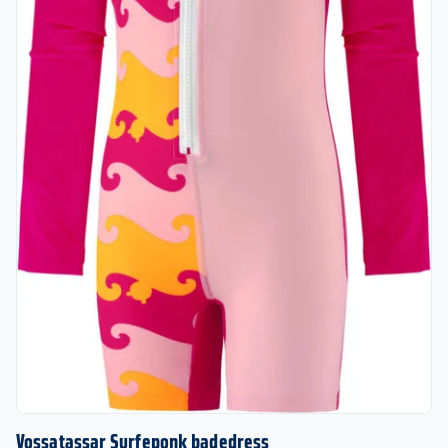
Vossatassar Surfeponk badedress