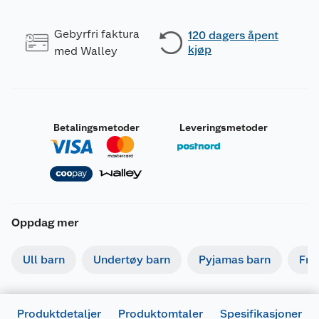
Gebyrfri faktura
120 dagers åpent
kjøp
med Walley
Betalingsmetoder
Leveringsmetoder
Oppdag mer
Ull barn
Undertøy barn
Pyjamas barn
Fri
Produktdetaljer
Produktomtaler
Spesifikasjoner