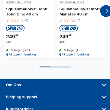
SQUISHMALLOWS
SQUISHMALLOWS
Squishmallows® John-
Squishmallows® Morlai
Coop kjeder
Betalingsalternativer
John Dino 40 cm
Manatee 40 cm
☆
☆
☆
☆
☆
☆
☆
☆
☆
☆
(
0
)
(
0
)
Ledige stillinger
Leveringsalternativer
Åpent kjøp
SPAR 249
SPAR 249
Bærekraft
Pakkesporing
Coop medlem
249
50
249
50
00
00
499
499
Sikkerhetsdatablad
Sikkerhetsdatablad
Retur av el-avfall
Trampoline
På lager (6-20)
På lager (1-5)
På lager i 1 butikker
På lager i 1 butikker
Samvirkelag
Kjøpsvilkår
Klikk og hent
Festdrakter til hele familien
Hagemøbler og utemøbler
Virksomheten
Personvern
Matvaregaranti
Alt til grillsesongen
Sykler og sykkelutstyr
Sponsorvirksomhet
Cookies
Coop Mastercard
Velg riktig barnesykkel
LEGO
Om Obs
Leveringstid
Coop bedriftskort
Oppskrifter
Høytrykkspyler
Hjelp og support
Min kake
Ukas 4 middagstilbud
Klær
Kundefordeler