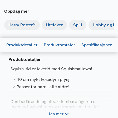
Oppdag mer
Harry Potter™
Uteleker
Spill
Hobby og kre
Produktdetaljer
Produktomtaler
Spesifikasjoner
Produktdetaljer
Squish-tid er leketid med Squishmallows!
40 cm mykt kosedyr i plysj
Generelt
Passer for barn i alle aldre!
Artikkelnummer
196566453517
Leverandørens artikkelnummer
216649
Den bedårende og ultra-klembare figuren er
laget av høykvalitets og ultramyke materialer.
Forpakningsmål
Squishmallows bringer verden sammen gjennom
les mer
sine myke, fargerike personligheter samtidig som
Bruttovekt
0.96 kg