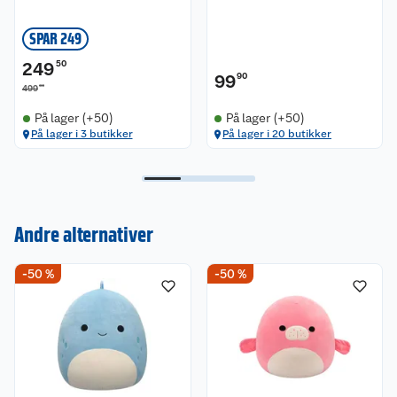
SPAR 249
249
50
99
90
00
499
På lager (+50)
På lager (+50)
På lager i 3 butikker
På lager i 20 butikker
Kundeservice
Andre alternativer
Om oss
Kontakt oss
-50 %
-50 %
Nyheter
Angre- og returrett
Våre butikker
Reklamasjon og garanti
Våre merkevarer
Ofte stilte spørsmål