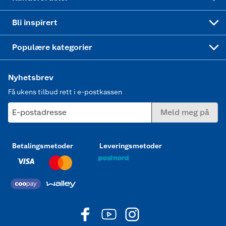
Mer inspirasjon
Symaskin
Bli inspirert
Joggesko dame
Populære kategorier
Nyhetsbrev
Få ukens tilbud rett i e-postkassen
E-postadresse
Meld meg på
Betalingsmetoder
Leveringsmetoder