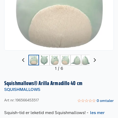
1
/
6
Squishmallows® Arilla Armadillo 40 cm
SQUISHMALLOWS
Art nr: 196566453517
☆
☆
☆
☆
☆
0
omtaler
Squish-tid er leketid med Squishmallows!
-
les mer