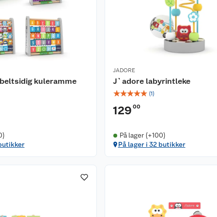
JADORE
beltsidig kuleramme
J`adore labyrintleke
☆
☆
☆
☆
☆
(
1
)
00
129
0)
På lager (+100)
butikker
På lager i 32 butikker