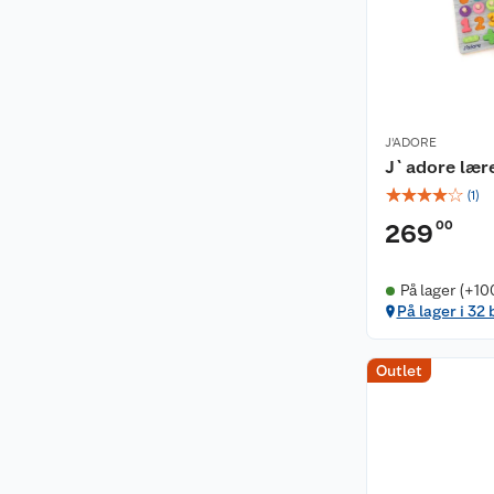
J'ADORE
J`adore lær
☆
☆
☆
☆
☆
(
1
)
00
269
På lager (+10
På lager i 32 
Outlet