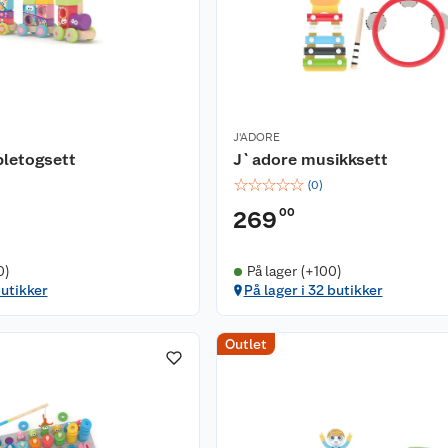
J'ADORE
bletogsett
J`adore musikksett
☆
☆
☆
☆
☆
(
0
)
00
269
0)
På lager (+100)
butikker
På lager i 32 butikker
Outlet