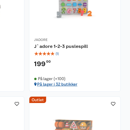
J'ADORE
J`adore 1-2-3 puslespill
☆
☆
☆
☆
☆
(
1
)
00
199
På lager (+100)
På lager i 32 butikker
Outlet