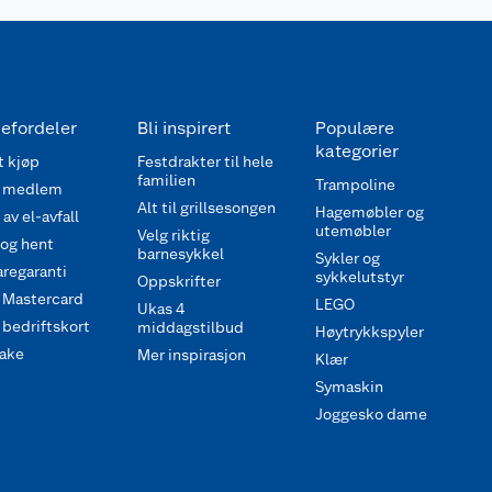
efordeler
Bli inspirert
Populære
kategorier
 kjøp
Festdrakter til hele
familien
Trampoline
 medlem
Alt til grillsesongen
Hagemøbler og
av el-avfall
utemøbler
Velg riktig
 og hent
barnesykkel
Sykler og
regaranti
sykkelutstyr
Oppskrifter
 Mastercard
LEGO
Ukas 4
bedriftskort
middagstilbud
Høytrykkspyler
ake
Mer inspirasjon
Klær
Symaskin
Joggesko dame