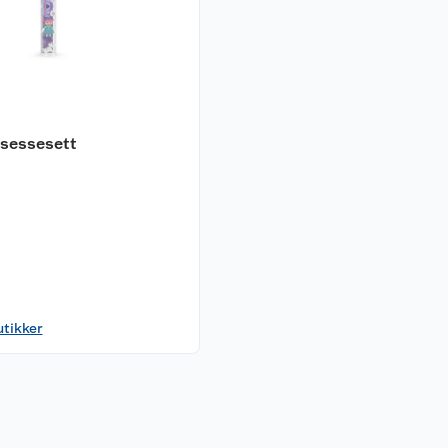
nsessesett
utikker