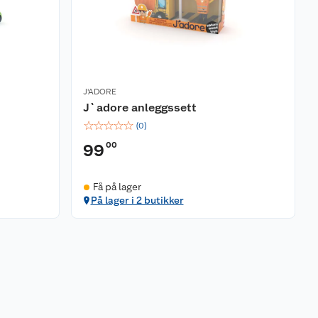
J'ADORE
J`adore anleggssett
☆
☆
☆
☆
☆
(
0
)
00
99
Få på lager
På lager i 2 butikker