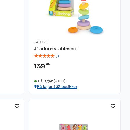
J'ADORE
J`adore stablesett
☆
☆
☆
☆
☆
(
1
)
00
139
På lager (+100)
På lager i 32 butikker