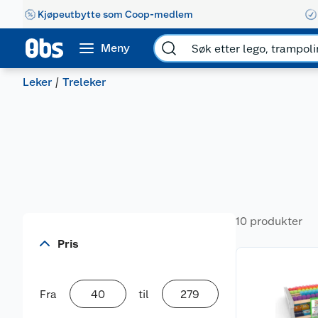
Kjøpeutbytte som Coop-medlem
Meny
Leker
Treleker
10 produkter
Pris
Fra
til