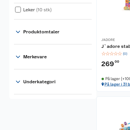
Leker
(10 stk)
Produktomtaler
J'ADORE
J`adore sta
☆
☆
☆
☆
☆
(
0
)
Merkevare
00
269
På lager (+10
Underkategori
På lager i 31 