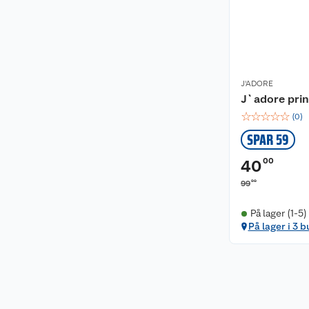
J'ADORE
J`adore pri
☆
☆
☆
☆
☆
(
0
)
SPAR 59
00
40
90
99
På lager (1-5)
På lager i 3 b