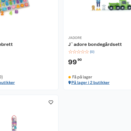
J'ADORE
ebrett
J`adore bondegårdsett
☆
☆
☆
☆
☆
(
0
)
90
99
0)
Få på lager
butikker
På lager i 2 butikker