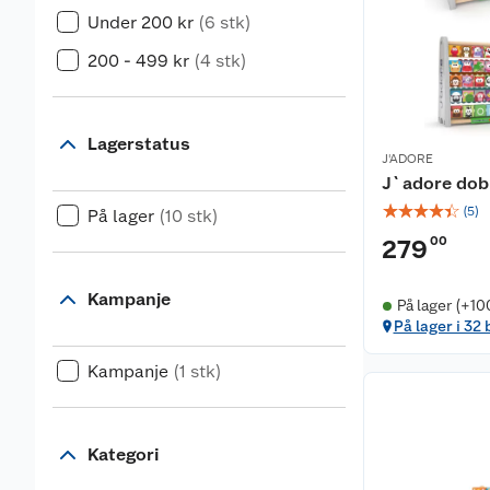
Under 200 kr
(6 stk)
200 - 499 kr
(4 stk)
Lagerstatus
J'ADORE
J`adore dob
☆
☆
☆
☆
☆
(
5
)
På lager
(10 stk)
00
279
Kampanje
På lager (+10
På lager i 32 
Kampanje
(1 stk)
Kategori