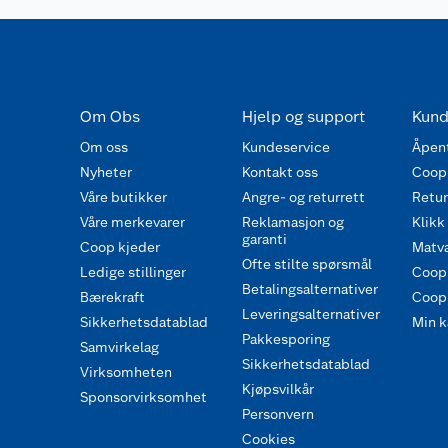
Om Obs
Hjelp og support
Kund
Om oss
Kundeservice
Åpent
Nyheter
Kontakt oss
Coop
Våre butikker
Angre- og returrett
Retur 
Våre merkevarer
Reklamasjon og
Klikk
garanti
Coop kjeder
Matva
Ofte stilte spørsmål
Ledige stillinger
Coop
Betalingsalternativer
Bærekraft
Coop 
Leveringsalternativer
Sikkerhetsdatablad
Min k
Pakkesporing
Samvirkelag
Sikkerhetsdatablad
Virksomheten
Kjøpsvilkår
Sponsorvirksomhet
Personvern
Cookies