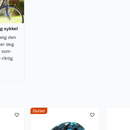
ig sykkel
velg den
er deg
n som
 riktig
Outlet