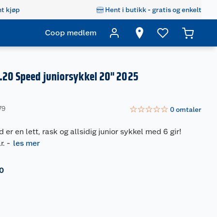
t kjøp
Hent i butikk - gratis og enkelt
Coop medlem
J.20 Speed juniorsykkel 20" 2025
☆
☆
☆
☆
☆
79
0
omtaler
er en lett, rask og allsidig junior sykkel med 6 gir!
r.
-
les mer
0