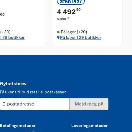
SPAR 1497
50
4 492
00
00
5 990
 (+20)
På lager (+20)
 i 29 butikker
På lager i 29 butikker
Nyhetsbrev
Få ukens tilbud rett i e-postkassen
E-postadresse
Meld meg på
Betalingsmetoder
Leveringsmetoder