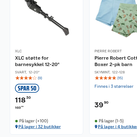
XLC
PIERRE ROBERT
XLC støtte for
Pierre Robert Cot
barnesykkel 12-20"
Boxer 2-pk barn
SVART
,
12-20"
SKYMINT
,
122-128
☆
☆
☆
☆
☆
☆
☆
☆
☆
☆
(
9
)
(
15
)
Finnes i 3 størrelser
SPAR 50
30
118
90
39
00
169
På lager (+100)
På lager (1-5)
På lager i 32 butikker
På lager i 4 butikke