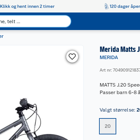
Klikk og hent innen 2 timer
120 dager åpen
er
Merida Matts 
MERIDA
Art nr: 70490912183
MATTS J.20 Speed 
Passer barn 6-8 å
Valgt størrelse
:
2
20