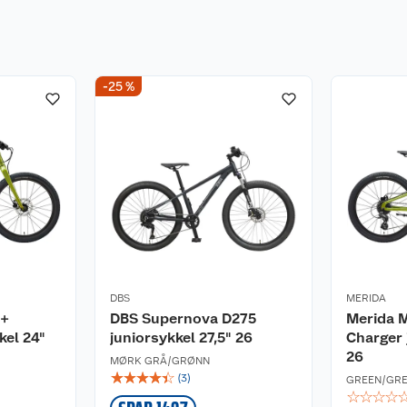
-25 %
DBS
MERIDA
4+
DBS Supernova D275
Merida M
kel 24"
juniorsykkel 27,5" 26
Charger 
26
MØRK GRÅ/GRØNN
☆
☆
☆
☆
☆
(
3
)
GREEN/GR
☆
☆
☆
☆