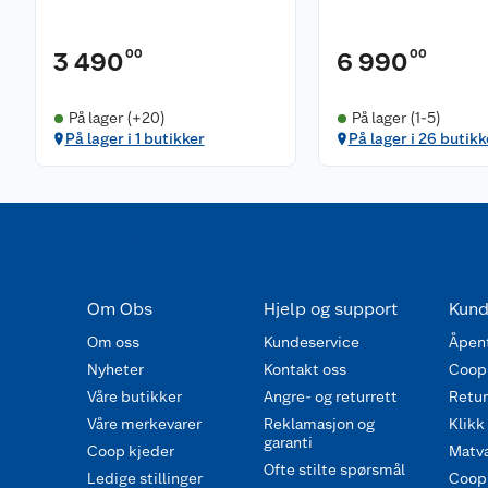
00
00
3 490
6 990
På lager (+20)
På lager (1-5)
På lager i 1 butikker
På lager i 26 butikk
Om Obs
Hjelp og support
Kund
Om oss
Kundeservice
Åpent
Nyheter
Kontakt oss
Coop
Våre butikker
Angre- og returrett
Retur 
Våre merkevarer
Reklamasjon og
Klikk
garanti
Coop kjeder
Matva
Ofte stilte spørsmål
Ledige stillinger
Coop