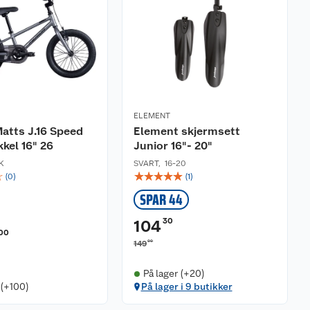
ELEMENT
atts J.16 Speed
Element skjermsett
kel 16" 26
Junior 16"- 20"
K
SVART
,
16-20
☆
☆
☆
☆
☆
☆
(
0
)
(
1
)
SPAR 44
30
104
00
00
149
På lager (+20)
 (+100)
På lager i 9 butikker