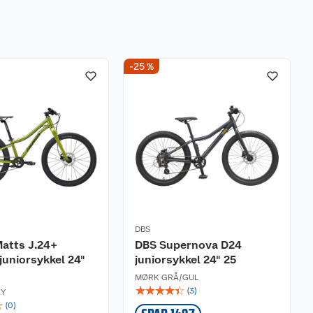
-25 %
DBS
atts J.24+
DBS Supernova D24
juniorsykkel 24"
juniorsykkel 24" 25
MØRK GRÅ/GUL
☆
☆
☆
☆
☆
(
3
)
EY
☆
(
0
)