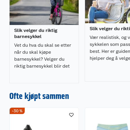
Slik velger du rikt
Slik velger du riktig
barnesykkel
Vær realistisk, og 
sykkelen som pass
Vet du hva du skal se etter
best. Her er guide
når du skal kjøpe
hjelper deg å velge
barnesykkel? Velger du
sykkel.
riktig barnesykkel blir det
både tryggere og
morsommere for barna å
sykle!
Ofte kjøpt sammen
-30 %