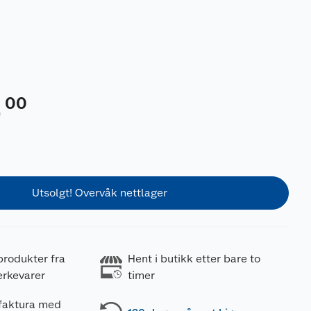
00
0
Utsolgt! Overvåk nettlager
produkter fra
Hent i butikk etter bare to
erkevarer
timer
 faktura med