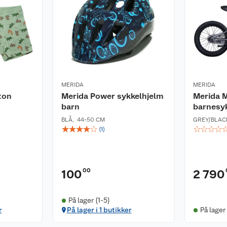
MERIDA
MERIDA
ton
Merida Power sykkelhjelm
Merida M
barn
barnesyk
BLÅ
,
44-50 CM
GREY/BLAC
☆
☆
☆
☆
☆
☆
☆
☆
☆
(
1
)
00
100
2 790
På lager (1-5)
r
På lager i 1 butikker
På lager