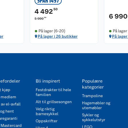
SPAR 1497
50
4 492
6 990
00
5 990
På lager (6-20)
På lager
er
På lager i 26 butikker
På lager
efordeler
Bli inspirert
Populære
kategorier
 kjøp
Festdrakter til hele
familien
Trampoline
 medlem
Alt til grillsesongen
Hagemøbler og
av el-avfall
utemøbler
Velg riktig
 og hent
barnesykkel
Sykler og
regaranti
sykkelutstyr
Oppskrifter
 Mastercard
LEGO