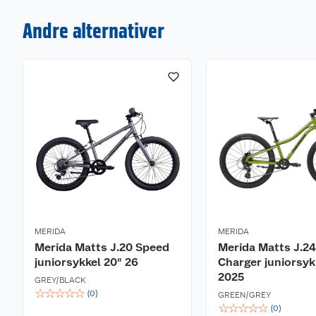
Andre alternativer
MERIDA
MERIDA
Merida Matts J.20 Speed
Merida Matts J.2
juniorsykkel 20" 26
Charger juniorsyk
2025
GREY/BLACK
☆
☆
☆
☆
☆
(
0
)
GREEN/GREY
☆
☆
☆
☆
☆
(
0
)