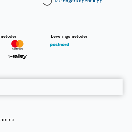
120 dagers åpent kjøp
smetoder
Leveringsmetoder
sramme