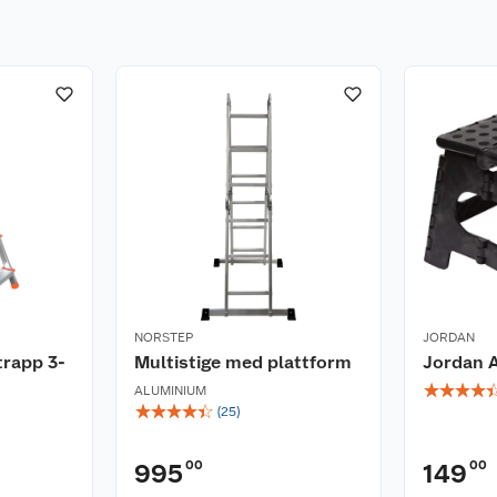
NORSTEP
JORDAN
trapp 3-
Multistige med plattform
Jordan 
☆
☆
☆
☆
ALUMINIUM
☆
☆
☆
☆
☆
(
25
)
00
00
995
149