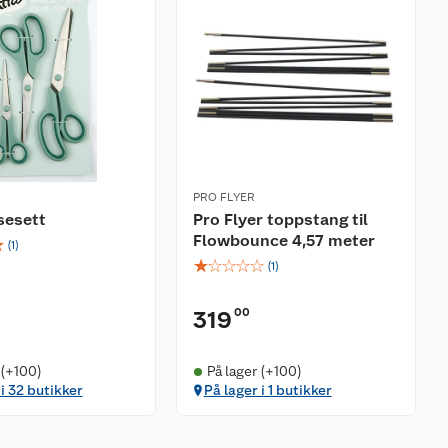
PRO FLYER
sesett
Pro Flyer toppstang til
Flowbounce 4,57 meter
☆
(
1
)
☆
☆
☆
☆
☆
(
1
)
00
319
 (+100)
På lager (+100)
 i 32 butikker
På lager i 1 butikker