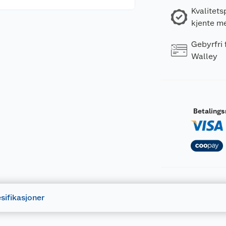
Kvalitets
kjente m
Gebyrfri
Walley
Betaling
sifikasjoner