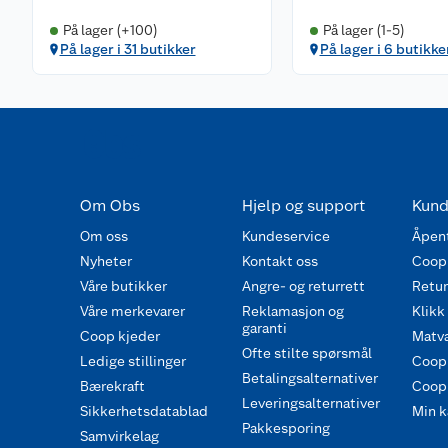
På lager (+100)
På lager (1-5)
På lager i 31 butikker
På lager i 6 butikke
Om Obs
Hjelp og support
Kund
Om oss
Kundeservice
Åpent
Nyheter
Kontakt oss
Coop
Våre butikker
Angre- og returrett
Retur 
Våre merkevarer
Reklamasjon og
Klikk
garanti
Coop kjeder
Matva
Ofte stilte spørsmål
Ledige stillinger
Coop
Betalingsalternativer
Bærekraft
Coop 
Leveringsalternativer
Sikkerhetsdatablad
Min k
Pakkesporing
Samvirkelag