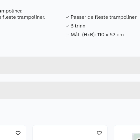
rampoliner.
 fleste trampoliner.
Passer de fleste trampoliner
3 trinn
Mål: (HxB): 110 x 52 cm
Forpakningsmål
7025180673076
Bruttovekt
LAD03
Høyde
110 X 52 CM
Lengde
SVART
Bredde