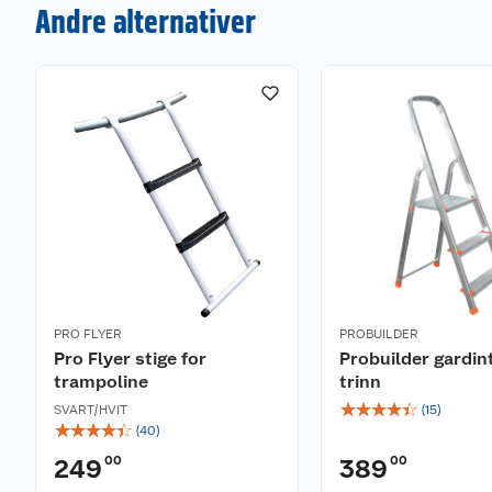
Andre alternativer
PRO FLYER
PROBUILDER
Pro Flyer stige for
Probuilder gardin
trampoline
trinn
☆
☆
☆
☆
☆
SVART/HVIT
(
15
)
☆
☆
☆
☆
☆
(
40
)
00
00
249
389