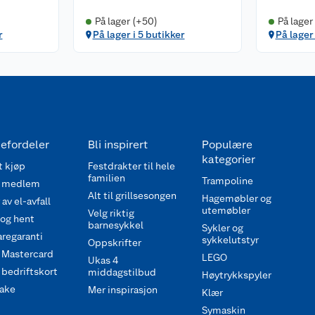
På lager (+50)
På lager
r
På lager i 5 butikker
På lager 
efordeler
Bli inspirert
Populære
kategorier
 kjøp
Festdrakter til hele
familien
Trampoline
 medlem
Alt til grillsesongen
Hagemøbler og
av el-avfall
utemøbler
Velg riktig
 og hent
barnesykkel
Sykler og
regaranti
sykkelutstyr
Oppskrifter
 Mastercard
LEGO
Ukas 4
bedriftskort
middagstilbud
Høytrykkspyler
ake
Mer inspirasjon
Klær
Symaskin