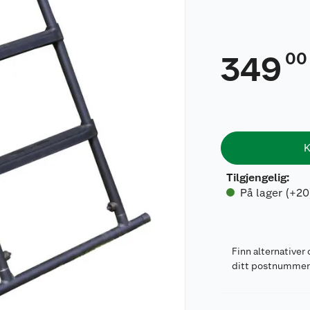
00
349
K
Tilgjengelig
:
På lager (+20
Finn alternativer 
ditt postnumme