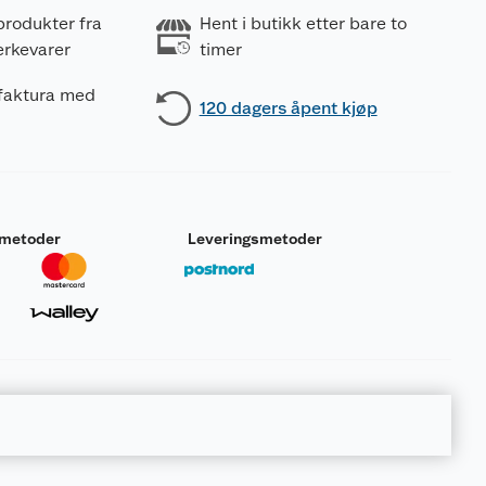
produkter fra
Hent i butikk etter bare to
erkevarer
timer
 faktura med
120 dagers åpent kjøp
smetoder
Leveringsmetoder