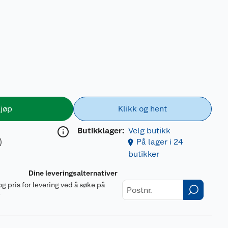
jøp
Klikk og hent
Butikklager:
Velg butikk
)
På lager i 24
butikker
Dine leveringsalternativer
og pris for levering ved å søke på
r