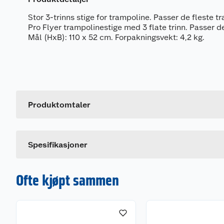
Stor 3-trinns stige for trampoline. Passer de fleste t
Pro Flyer trampolinestige med 3 flate trinn. Passer de
Mål (HxB): 110 x 52 cm. Forpakningsvekt: 4,2 kg.
Generelt
Artikkelnummer
Leverandørens artikkelnummer
Produktomtaler
Størrelse
Farge
Spesifikasjoner
Ofte kjøpt sammen