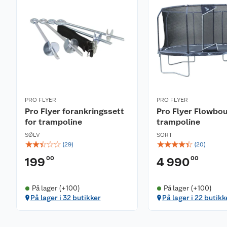
PRO FLYER
PRO FLYER
Pro Flyer forankringssett
Pro Flyer Flowbo
for trampoline
trampoline
SØLV
SORT
☆
☆
☆
☆
☆
☆
☆
☆
☆
☆
(
29
)
(
20
)
00
00
199
4 990
På lager (+100)
På lager (+100)
På lager i 32 butikker
På lager i 22 butikk