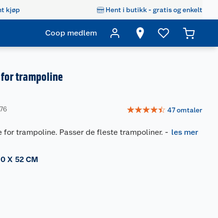
t kjøp
Hent i butikk - gratis og enkelt
Coop medlem
e for trampoline
☆
☆
☆
☆
☆
076
47
omtaler
e for trampoline. Passer de fleste trampoliner.
-
les mer
10 X 52 CM