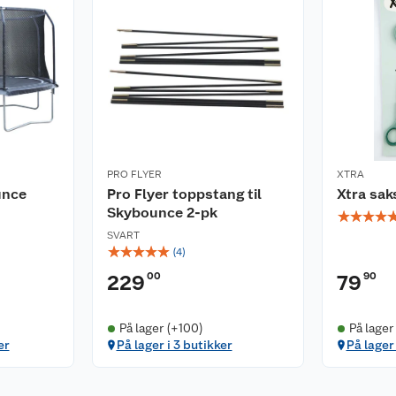
PRO FLYER
XTRA
unce
Pro Flyer toppstang til
Xtra sak
Skybounce 2-pk
☆
☆
☆
☆
SVART
☆
☆
☆
☆
☆
(
4
)
00
90
229
79
På lager (+100)
På lager
er
På lager i 3 butikker
På lager