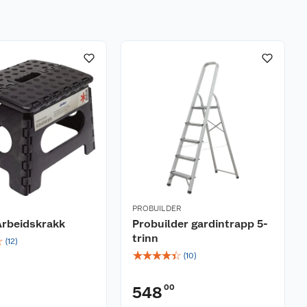
PROBUILDER
Arbeidskrakk
Probuilder gardintrapp 5-
trinn
☆
(
12
)
☆
☆
☆
☆
☆
(
10
)
00
548