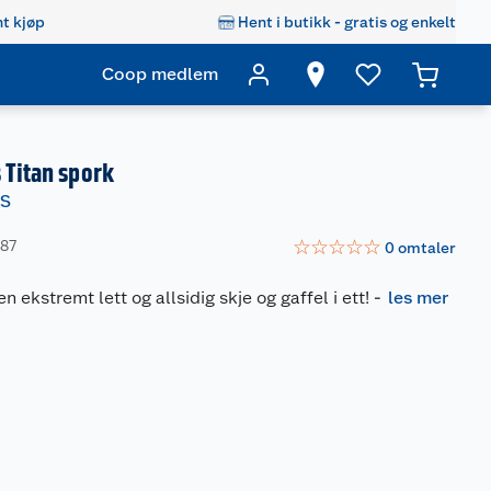
t kjøp
Hent i butikk - gratis og enkelt
Coop medlem
 Titan spork
TS
☆
☆
☆
☆
☆
887
0
omtaler
en ekstremt lett og allsidig skje og gaffel i ett!
-
les mer