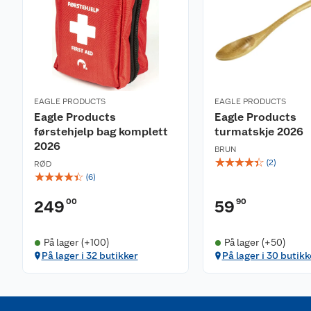
EAGLE PRODUCTS
EAGLE PRODUCTS
Eagle Products
Eagle Products
førstehjelp bag komplett
turmatskje 2026
2026
BRUN
☆
☆
☆
☆
☆
(
2
)
RØD
☆
☆
☆
☆
☆
(
6
)
00
90
249
59
På lager (+100)
På lager (+50)
På lager i 32 butikker
På lager i 30 butikk