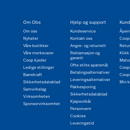
Om Obs
Hjelp og support
Kund
Om oss
Kundeservice
Åpent
Nyheter
Kontakt oss
Coop
Våre butikker
Angre- og returrett
Retur 
Våre merkevarer
Reklamasjon og
Klikk
garanti
Coop kjeder
Matva
Ofte stilte spørsmål
Ledige stillinger
Coop
Betalingsalternativer
Bærekraft
Coop 
Leveringsalternativer
Sikkerhetsdatablad
Min k
Pakkesporing
Samvirkelag
Sikkerhetsdatablad
Virksomheten
Kjøpsvilkår
Sponsorvirksomhet
Personvern
Cookies
Leveringstid