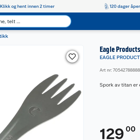
Klikk og hent innen 2 timer
120 dager åpen
tikk
Eagle Products
EAGLE PRODUC
Art nr: 7054278888
Spork av titan er 
00
129