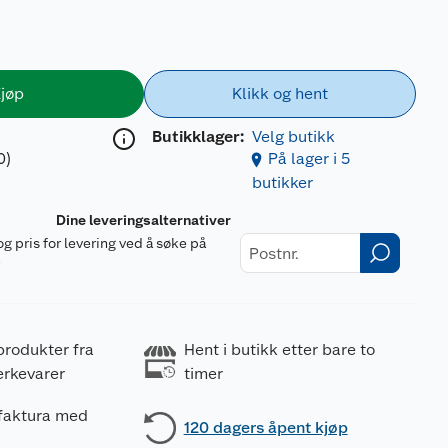
jøp
Klikk og hent
Butikklager:
Velg butikk
0)
På lager i 5
butikker
Dine leveringsalternativer
og pris for levering ved å søke på
r
produkter fra
Hent i butikk etter bare to
erkevarer
timer
 faktura med
120 dagers åpent kjøp