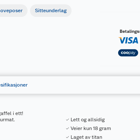
oveposer
Sitteunderlag
Betaling
sifikasjoner
ffel i ett!
turmat.
Lett og allsidig
Veier kun 18 gram
Laget av titan