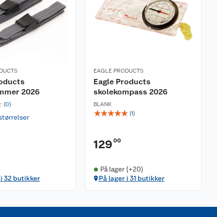
DUCTS
EAGLE PRODUCTS
roducts
Eagle Products
mmer 2026
skolekompass 2026
☆
(
0
)
BLANK
☆
☆
☆
☆
☆
(
1
)
størrelser
00
129
På lager (+20)
 i 32 butikker
På lager i 31 butikker