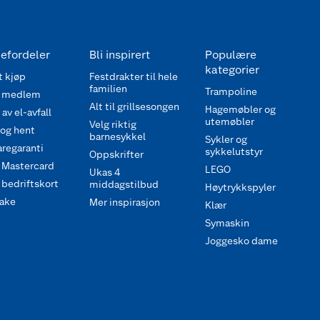
efordeler
Bli inspirert
Populære
kategorier
 kjøp
Festdrakter til hele
familien
Trampoline
 medlem
Alt til grillsesongen
Hagemøbler og
av el-avfall
utemøbler
Velg riktig
 og hent
barnesykkel
Sykler og
regaranti
sykkelutstyr
Oppskrifter
 Mastercard
LEGO
Ukas 4
bedriftskort
middagstilbud
Høytrykkspyler
ake
Mer inspirasjon
Klær
Symaskin
Joggesko dame