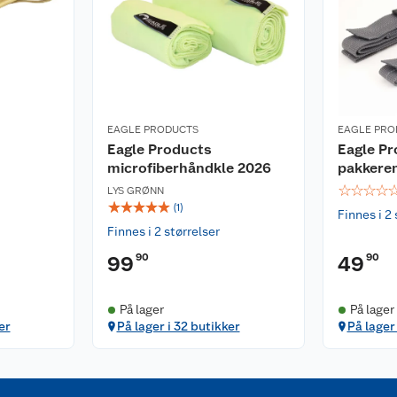
EAGLE PRODUCTS
EAGLE PRO
Eagle Products
Eagle P
microfiberhåndkle 2026
pakkere
☆
☆
☆
☆
LYS GRØNN
☆
☆
☆
☆
☆
(
1
)
Finnes i 2 
Finnes i 2 størrelser
90
90
99
49
På lager
På lager
er
På lager i 32 butikker
På lager