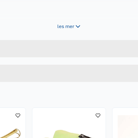
les mer
Forpakningsmål
7054278888887
Bruttovekt
TISPORK
Høyde
Lengde
u kjøper produktet får du invitasjon til å gi en omtale.
Bredde