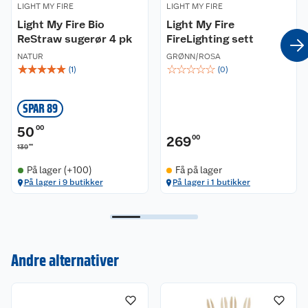
LIGHT MY FIRE
LIGHT MY FIRE
Light My Fire Bio
Light My Fire
ReStraw sugerør 4 pk
FireLighting sett
NATUR
GRØNN/ROSA
☆
☆
☆
☆
☆
☆
☆
☆
☆
☆
(
1
)
(
0
)
SPAR 89
50
00
269
00
00
139
På lager (+100)
Få på lager
Kundeservice
På lager i 9 butikker
På lager i 1 butikker
Om oss
Kontakt oss
Nyheter
Angre- og returrett
Andre alternativer
Våre butikker
Reklamasjon og garanti