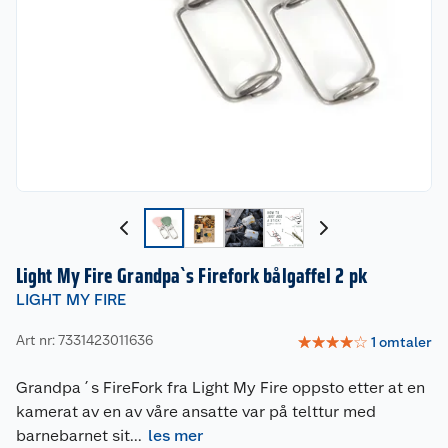
Light My Fire Grandpa`s Firefork bålgaffel 2 pk
LIGHT MY FIRE
Art nr: 7331423011636
☆
☆
☆
☆
☆
1
omtaler
Grandpa´s FireFork fra Light My Fire oppsto etter at en
kamerat av en av våre ansatte var på telttur med
barnebarnet sit
...
les mer