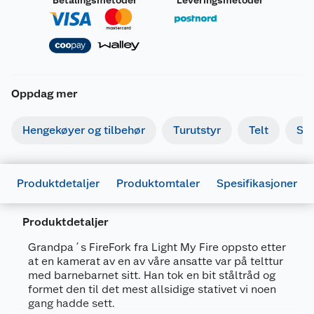
Betalingsmetoder
Leveringsmetoder
Oppdag mer
Hengekøyer og tilbehør
Turutstyr
Telt
So
Produktdetaljer
Produktomtaler
Spesifikasjoner
Produktdetaljer
Generelt
Grandpa´s FireFork fra Light My Fire oppsto etter
Artikkelnummer
7331423011636
at en kamerat av en av våre ansatte var på telttur
med barnebarnet sitt. Han tok en bit ståltråd og
Leverandørens artikkelnummer
2302011313
formet den til det mest allsidige stativet vi noen
gang hadde sett.
Størrelse
16 CM