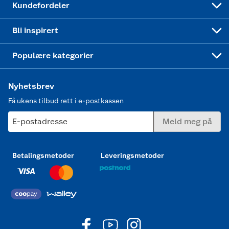
Kundefordeler
Mer inspirasjon
Symaskin
Bli inspirert
Joggesko dame
Populære kategorier
Nyhetsbrev
Få ukens tilbud rett i e-postkassen
E-postadresse
Meld meg på
Betalingsmetoder
Leveringsmetoder