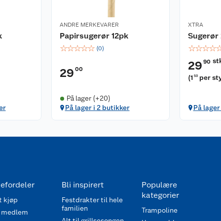
ANDRE MERKEVARER
XTRA
k
Papirsugerør 12pk
Sugerør
☆
☆
☆
☆
☆
☆
☆
☆
☆
(
0
)
st
90
29
00
29
(
1
per st
50
På lager (+20)
er
På lager i 2 butikker
På lager
efordeler
Bli inspirert
Populære
kategorier
 kjøp
Festdrakter til hele
familien
Trampoline
 medlem
Alt til grillsesongen