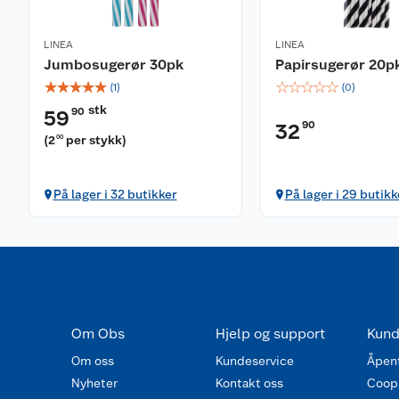
LINEA
LINEA
Jumbosugerør 30pk
Papirsugerør 20p
☆
☆
☆
☆
☆
☆
☆
☆
☆
☆
(
1
)
(
0
)
stk
90
59
90
32
(
2
per stykk
)
00
På lager i 32 butikker
På lager i 29 butikk
Om Obs
Hjelp og support
Kund
Om oss
Kundeservice
Åpent
Nyheter
Kontakt oss
Coop