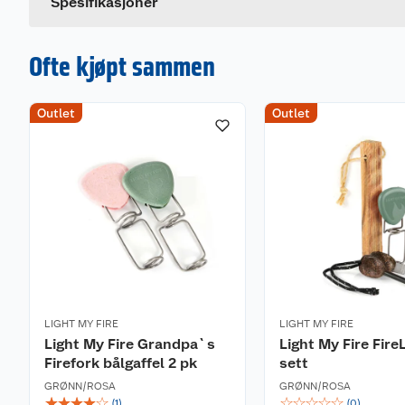
Spesifikasjoner
Ofte kjøpt sammen
Outlet
Outlet
LIGHT MY FIRE
LIGHT MY FIRE
Light My Fire Grandpa`s
Light My Fire Fire
Firefork bålgaffel 2 pk
sett
GRØNN/ROSA
GRØNN/ROSA
☆
☆
☆
☆
☆
☆
☆
☆
☆
☆
(
1
)
(
0
)