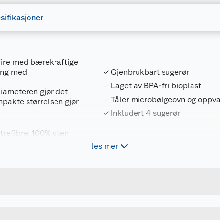
sifikasjoner
 Fire med bærekraftige
ling med
Gjenbrukbart sugerør
Laget av BPA-fri bioplast
diameteren gjør det
Tåler microbølgeovn og oppv
mpakte størrelsen gjør
Inkludert 4 sugerør
 trefibre, 100% uten
les mer
Forpakningsmål
7331423012336
Bruttovekt
2447511615
Høyde
20.5 CM
Lengde
NATUR
Bredde