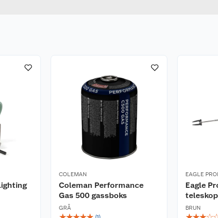
COLEMAN
EAGLE PRO
Lighting
Coleman Performance
Eagle P
Gas 500 gassboks
teleskop
GRÅ
BRUN
☆
☆
☆
☆
☆
☆
☆
☆
☆
(
1
)