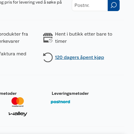
og pris for levering ved å søke på
r
produkter fra
Hent i butikk etter bare to
erkevarer
timer
 faktura med
120 dagers åpent kjøp
smetoder
Leveringsmetoder