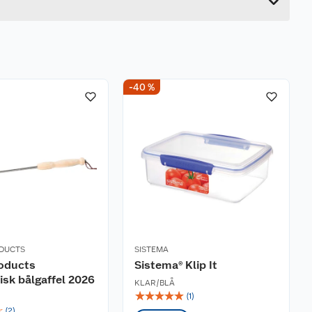
-40 %
DUCTS
SISTEMA
roducts
Sistema® Klip It
isk bålgaffel 2026
KLAR/BLÅ
☆
☆
☆
☆
☆
(
1
)
☆
(
2
)