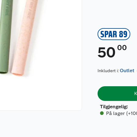
SPAR 89
00
50
Outlet
Inkludert i:
K
Tilgjengelig
:
På lager (+10