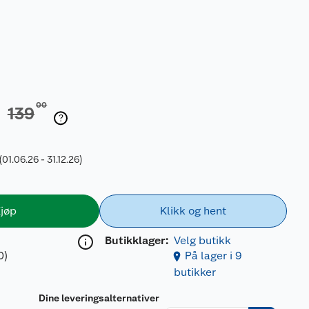
00
139
(01.06.26 - 31.12.26)
jøp
Klikk og hent
Butikklager:
Velg butikk
0)
På lager i 9
butikker
Dine leveringsalternativer