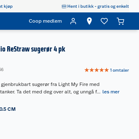
t kjøp
Hent i butikk - gratis og enkelt
Coop medlem
Bio ReStraw sugerør 4 pk
☆
☆
☆
☆
☆
36
1
omtaler
 gjenbrukbart sugerør fra Light My Fire med
anker. Ta det med deg over alt, og unngå f
...
les mer
0.5 CM