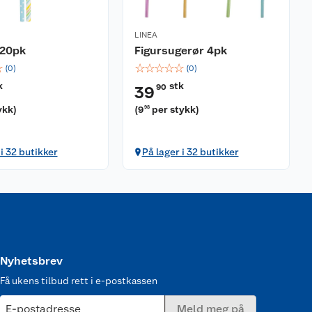
LINEA
 20pk
Figursugerør 4pk
☆
☆
☆
☆
☆
☆
(
0
)
(
0
)
k
stk
90
39
ykk
)
(
9
per stykk
)
98
 i 32 butikker
På lager i 32 butikker
Nyhetsbrev
Få ukens tilbud rett i e-postkassen
E-postadresse
Meld meg på