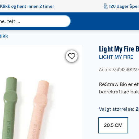
Klikk og hent innen 2 timer
120 dager åpen
tikk
Light My Fire 
LIGHT MY FIRE
Art nr: 73314230123
ReStraw Bio er et
bærekraftige bakt
Valgt størrelse
:
2
20.5 CM