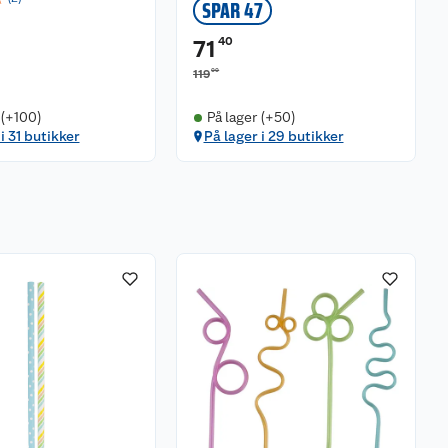
SPAR 47
40
71
00
119
 (+100)
På lager (+50)
i 31 butikker
På lager i 29 butikker