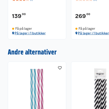
00
00
139
269
Få på lager
Få på lager
På lager i 1 butikker
På lager i 1 butikker
Andre alternativer