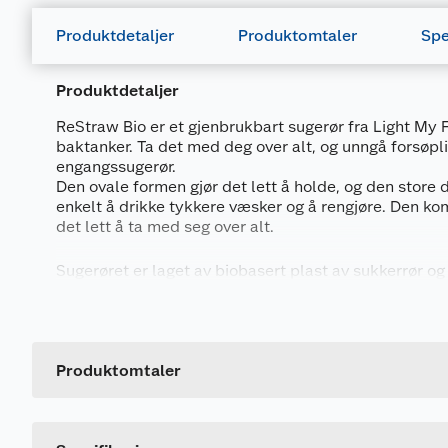
Produktdetaljer
Produktomtaler
Spe
Produktdetaljer
ReStraw Bio er et gjenbrukbart sugerør fra Light My
baktanker. Ta det med deg over alt, og unngå forsøp
engangssugerør.
Den ovale formen gjør det lett å holde, og den store 
enkelt å drikke tykkere væsker og å rengjøre. Den ko
det lett å ta med seg over alt.
Sugerøret er laget av biobasert plast av sukkerrør og
BPA. Tåler mikrobølgeovn og oppvaskmaskin.
Generelt
Spesifikasjoner:
Artikkelnummer
ReStraw (x4)
Leverandørens artikkelnummer
Produktomtaler
Mål: 170 x 15 x 10 mm
Størrelse
Vekt: 0,028 kg
Farge