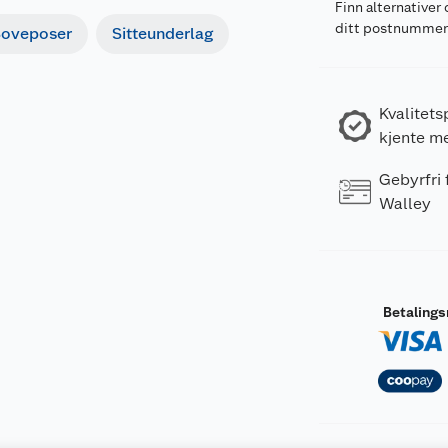
Finn alternativer 
ditt postnumme
oveposer
Sitteunderlag
Kvalitets
kjente m
Gebyrfri
Walley
Betaling