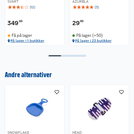
SVART
AZURBLÅ
☆
☆
☆
☆
☆
☆
☆
☆
☆
☆
(
12
)
(
3
)
349
00
29
00
Få på lager
På lager (+50)
På lager i 1 butikker
På lager i 23 butikker
Andre alternativer
Kundeservice
Om oss
Kontakt oss
Nyheter
Angre- og returrett
Våre butikker
Reklamasjon og garanti
SNOWFLAKE
HEAD
Våre merkevarer
Ofte stilte spørsmål