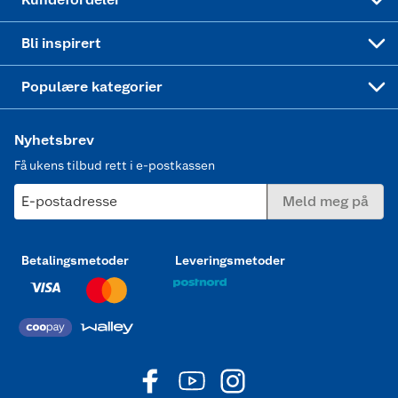
Mer inspirasjon
Symaskin
Bli inspirert
Joggesko dame
Populære kategorier
Nyhetsbrev
Få ukens tilbud rett i e-postkassen
E-postadresse
Meld meg på
Betalingsmetoder
Leveringsmetoder