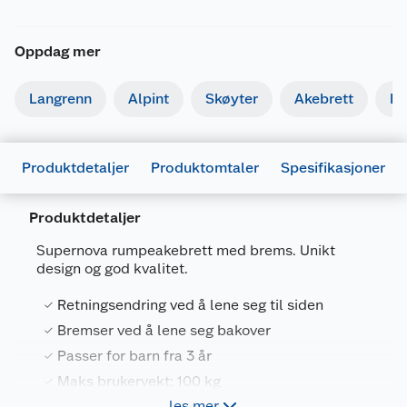
Oppdag mer
Langrenn
Alpint
Skøyter
Akebrett
Kj
Produktdetaljer
Produktomtaler
Spesifikasjoner
Produktdetaljer
Generelt
Supernova rumpeakebrett med brems. Unikt
Artikkelnummer
8595096938105
design og god kvalitet.
Leverandørens artikkelnummer
41107882
Retningsendring ved å lene seg til siden
Størrelse
Ø60 CM
Bremser ved å lene seg bakover
Passer for barn fra 3 år
Farge
GRØNN
Maks brukervekt: 100 kg
Forpakningsmål
les mer