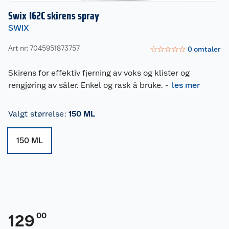
Swix I62C skirens spray
SWIX
Art nr: 7045951873757
☆
☆
☆
☆
☆
0
omtaler
Skirens for effektiv fjerning av voks og klister og
rengjøring av såler. Enkel og rask å bruke.
-
les mer
Valgt størrelse
:
150 ML
150 ML
00
129