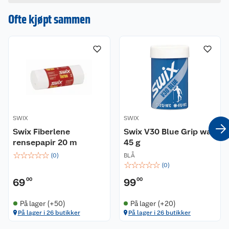
Ofte kjøpt sammen
SWIX
SWIX
Swix Fiberlene
Swix V30 Blue Grip wax
rensepapir 20 m
45 g
☆
☆
☆
☆
☆
(
0
)
BLÅ
☆
☆
☆
☆
☆
(
0
)
69
00
99
00
På lager (+50)
På lager (+20)
På lager i 26 butikker
På lager i 26 butikker