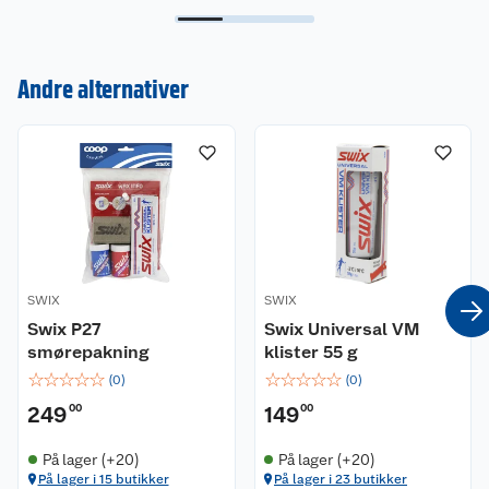
Kundeservice
Om oss
Kontakt oss
Andre alternativer
Nyheter
Angre- og returrett
Våre butikker
Reklamasjon og garanti
Våre merkevarer
Ofte stilte spørsmål
Coop kjeder
Betalingsalternativer
SWIX
SWIX
Swix P27
Swix Universal VM
Ledige stillinger
Leveringsalternativer
Åpent kjøp
smørepakning
klister 55 g
☆
☆
☆
☆
☆
☆
☆
☆
☆
☆
(
0
)
(
0
)
Bærekraft
Pakkesporing
Coop medlem
249
00
149
00
Sikkerhetsdatablad
Sikkerhetsdatablad
Retur av el-avfall
Trampoline
På lager (+20)
På lager (+20)
På lager i 15 butikker
På lager i 23 butikker