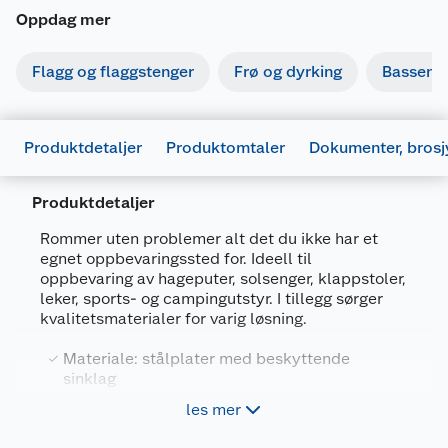
Oppdag mer
Flagg og flaggstenger
Frø og dyrking
Basseng
Produktdetaljer
Produktomtaler
Dokumenter, brosj
Produktdetaljer
Rommer uten problemer alt det du ikke har et
egnet oppbevaringssted for. Ideell til
oppbevaring av hageputer, solsenger, klappstoler,
Generelt
leker, sports- og campingutstyr. I tillegg sørger
kvalitetsmaterialer for varig løsning.
Artikkelnummer
9003414650404
Leverandørens artikkelnummer
65040
Materiale: stålplater med beskyttende
sinklag
Størrelse
460 L
Med sylinderlås
les mer
Farge
MØRK GRÅ
Rommer 460 liter