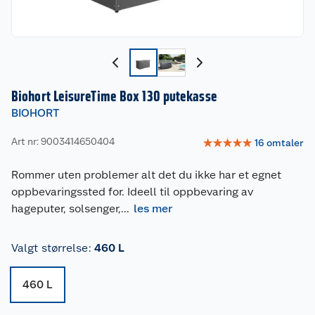
Biohort LeisureTime Box 130 putekasse
BIOHORT
Art nr: 9003414650404
☆
☆
☆
☆
☆
16
omtaler
Rommer uten problemer alt det du ikke har et egnet
oppbevaringssted for. Ideell til oppbevaring av
hageputer, solsenger,
...
les mer
Valgt størrelse
:
460 L
460 L