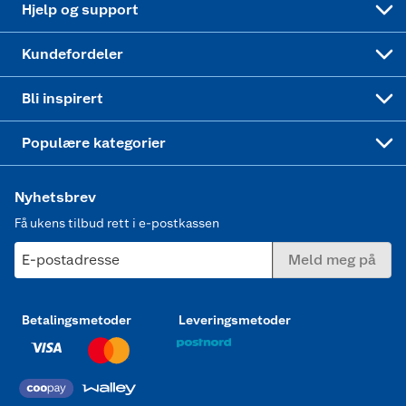
Hjelp og support
Min kake
Ukas 4 middagstilbud
Klær
Kundefordeler
Mer inspirasjon
Symaskin
Bli inspirert
Joggesko dame
Populære kategorier
Nyhetsbrev
Få ukens tilbud rett i e-postkassen
E-postadresse
Meld meg på
Betalingsmetoder
Leveringsmetoder