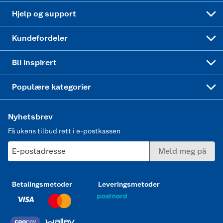
Leveringstid
Coop bedriftskort
Oppskrifter
Høytrykkspyler
Hjelp og support
Min kake
Ukas 4 middagstilbud
Klær
Kundefordeler
Mer inspirasjon
Symaskin
Bli inspirert
Joggesko dame
Populære kategorier
Nyhetsbrev
Få ukens tilbud rett i e-postkassen
E-postadresse
Meld meg på
Betalingsmetoder
Leveringsmetoder