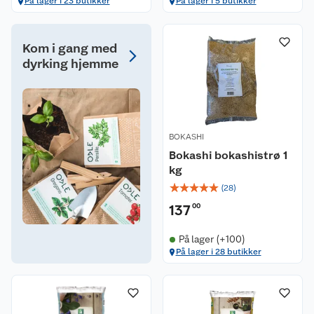
På lager i 23 butikker
På lager i 5 butikker
Kom i gang med
dyrking hjemme
BOKASHI
Bokashi bokashistrø 1
kg
☆
☆
☆
☆
☆
(
28
)
137
00
På lager (+100)
På lager i 28 butikker