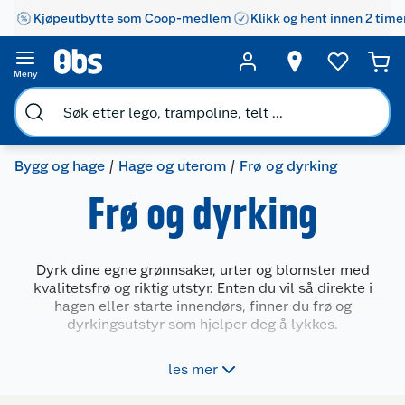
Kjøpeutbytte som Coop-medlem
Klikk og hent innen 2 time
Meny
Bygg og hage
Hage og uterom
Frø og dyrking
Frø og dyrking
Dyrk dine egne grønnsaker, urter og blomster med
kvalitetsfrø og riktig utstyr. Enten du vil så direkte i
hagen eller starte innendørs, finner du frø og
dyrkingsutstyr som hjelper deg å lykkes.
Hos oss finner du et utvalg av hagefrø, spirekasser og
les mer
såutstyr som gjør dyrkingen enkel og effektiv. Skap
optimale vekstforhold og nyt gleden av