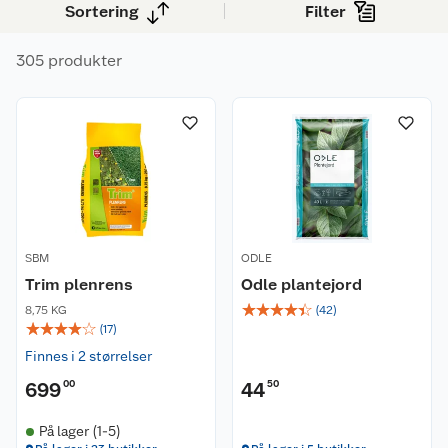
Sortering
Filter
egenprodusert mat og vakre planter – rett fra din
egen hage eller balkong!
305 produkter
SBM
ODLE
Trim plenrens
Odle plantejord
☆
☆
☆
☆
☆
8,75 KG
(
42
)
☆
☆
☆
☆
☆
(
17
)
Finnes i 2 størrelser
699
00
44
50
På lager (1-5)