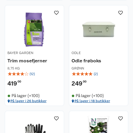
BAYER GARDEN
ODLE
Trim mosefjerner
Odle frøboks
8,75 KG
GRØNN
☆
☆
☆
☆
☆
☆
☆
☆
☆
☆
(
12
)
(
2
)
419
00
249
00
På lager (+100)
På lager (+100)
På lager i 26 butikker
På lager i 18 butikker