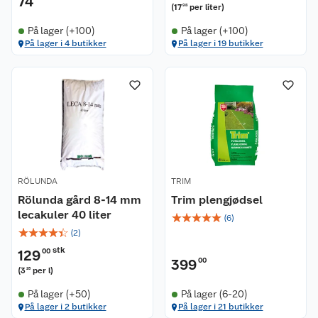
74
(
17
per liter
)
98
På lager (+100)
På lager (+100)
På lager i 4 butikker
På lager i 19 butikker
RÖLUNDA
TRIM
Rölunda gård 8-14 mm
Trim plengjødsel
lecakuler 40 liter
☆
☆
☆
☆
☆
(
6
)
☆
☆
☆
☆
☆
(
2
)
stk
129
00
399
00
(
3
per l
)
23
På lager (+50)
På lager (6-20)
På lager i 2 butikker
På lager i 21 butikker