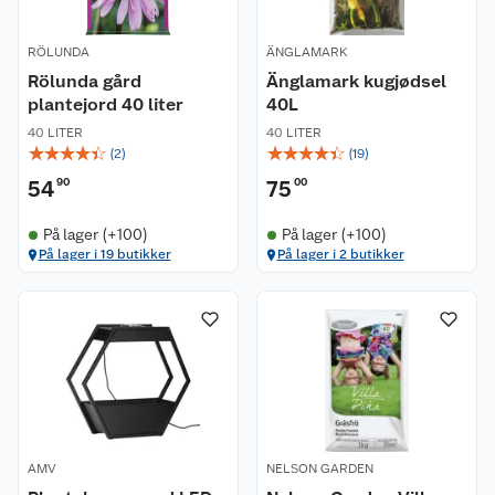
RÖLUNDA
ÄNGLAMARK
Rölunda gård
Änglamark kugjødsel
plantejord 40 liter
40L
40 LITER
40 LITER
☆
☆
☆
☆
☆
☆
☆
☆
☆
☆
(
2
)
(
19
)
54
90
75
00
På lager (+100)
På lager (+100)
På lager i 19 butikker
På lager i 2 butikker
AMV
NELSON GARDEN