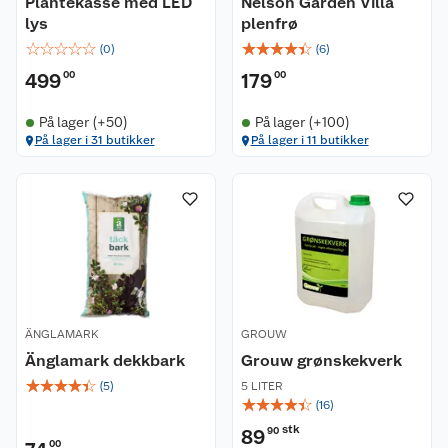
Plantekasse med LED
Nelson Garden Villa
lys
plenfrø
☆
☆
☆
☆
☆
☆
☆
☆
☆
☆
(
0
)
(
6
)
499
00
179
00
På lager (+50)
På lager (+100)
På lager i 31 butikker
På lager i 11 butikker
ÄNGLAMARK
GROUW
Änglamark dekkbark
Grouw grønskekverk
☆
☆
☆
☆
☆
(
5
)
5 LITER
☆
☆
☆
☆
☆
(
16
)
stk
89
90
00