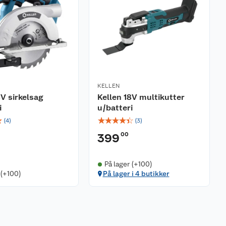
KELLEN
8V sirkelsag
Kellen 18V multikutter
i
u/batteri
☆
☆
☆
☆
☆
☆
(
4
)
(
3
)
00
399
På lager (+100)
 (+100)
På lager i 4 butikker