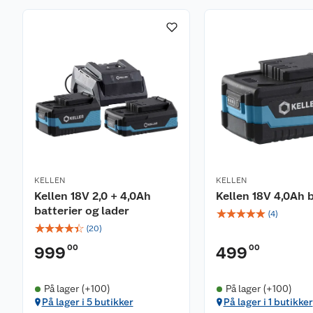
KELLEN
KELLEN
Kellen 18V 2,0 + 4,0Ah
Kellen 18V 4,0Ah b
batterier og lader
☆
☆
☆
☆
☆
(
4
)
☆
☆
☆
☆
☆
(
20
)
00
00
999
499
På lager (+100)
På lager (+100)
På lager i 5 butikker
På lager i 1 butikker