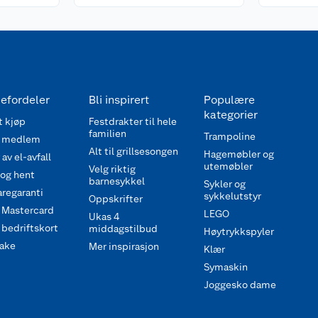
efordeler
Bli inspirert
Populære
kategorier
 kjøp
Festdrakter til hele
familien
Trampoline
 medlem
Alt til grillsesongen
Hagemøbler og
av el-avfall
utemøbler
Velg riktig
 og hent
barnesykkel
Sykler og
regaranti
sykkelutstyr
Oppskrifter
 Mastercard
LEGO
Ukas 4
bedriftskort
middagstilbud
Høytrykkspyler
ake
Mer inspirasjon
Klær
Symaskin
Joggesko dame