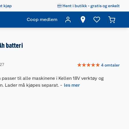
t kjøp
Hent i butikk - gratis og enkelt
Coop medlem
Ah batteri
☆
☆
☆
☆
☆
627
4
omtaler
 passer til alle maskinene i Kellen 18V verktøy og
n. Lader må kjøpes separat.
-
les mer