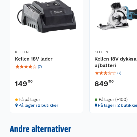
KELLEN
KELLEN
Kellen 18V lader
Kellen 18V dykksa
u/batteri
☆
☆
☆
☆
☆
(
7
)
☆
☆
☆
☆
☆
(
7
)
00
00
149
849
Få på lager
På lager (+100)
På lager i 2 butikker
På lager i 2 butikke
Andre alternativer