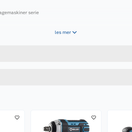
hagemaskiner serie
les mer
Forpakningsmål
tter.
7025180653627
Bruttovekt
54217
Høyde
Lengde
Bredde