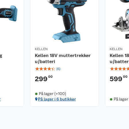
KELLEN
KELLEN
g
Kellen 18V muttertrekker
Kellen 1
u/batteri
u/batter
☆
☆
☆
☆
☆
☆
☆
☆
☆
(
6
)
00
00
299
599
På lager (+100)
r
På lager i 6 butikker
På lager