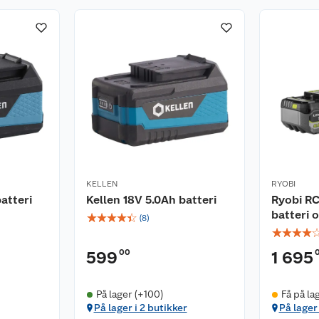
KELLEN
RYOBI
atteri
Kellen 18V 5.0Ah batteri
Ryobi RC
batteri 
☆
☆
☆
☆
☆
(
8
)
☆
☆
☆
☆
00
599
1 695
På lager (+100)
Få på la
På lager i 2 butikker
På lager 