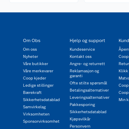
Om Obs
Hjelp og support
Kund
Om oss
Kundeservice
Åpent
Nyheter
Kontakt oss
Coop
Våre butikker
Angre- og returrett
Retur 
Våre merkevarer
Reklamasjon og
Klikk
garanti
Coop kjeder
Matva
Ofte stilte spørsmål
Ledige stillinger
Coop
Betalingsalternativer
Bærekraft
Coop 
Leveringsalternativer
Sikkerhetsdatablad
Min k
Pakkesporing
Samvirkelag
Sikkerhetsdatablad
Virksomheten
Kjøpsvilkår
Sponsorvirksomhet
Personvern