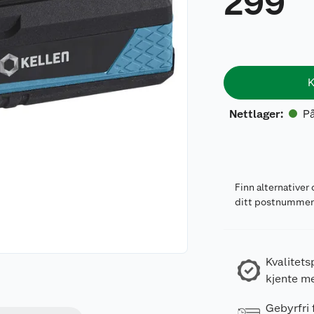
299
K
På
Nettlager
:
Finn alternativer 
ditt postnumme
Kvalitets
kjente m
Gebyrfri