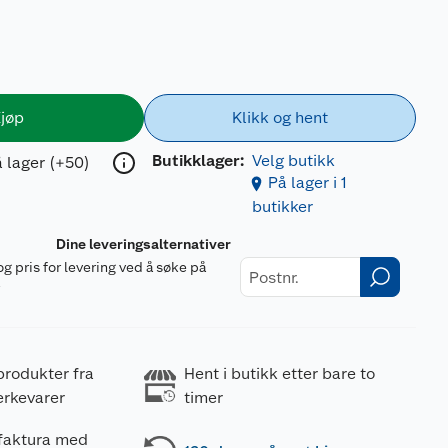
jøp
Klikk og hent
Butikklager:
Velg butikk
 lager (+50)
På lager i 1
butikker
Dine leveringsalternativer
og pris for levering ved å søke på
r
produkter fra
Hent i butikk etter bare to
erkevarer
timer
 faktura med