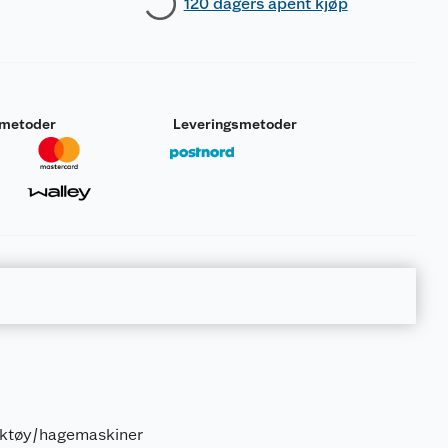
120 dagers åpent kjøp
smetoder
Leveringsmetoder
erktøy/hagemaskiner