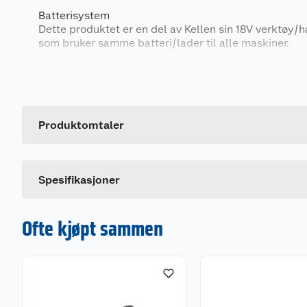
Batterisystem
Dette produktet er en del av Kellen sin 18V verktøy/
som bruker samme batteri/lader til alle maskiner.
Lader kjøpes separat. Alternativer:
Generelt
Kellen 18V hurtiglader: Ladetid 2,0 Ah batteri: 30 minu
Kellen 18V lader: Ladetid 2,0 Ah batteri: 60 minutter.
Artikkelnummer
Leverandørens artikkelnummer
Produktomtaler
Spesifikasjoner
Ofte kjøpt sammen