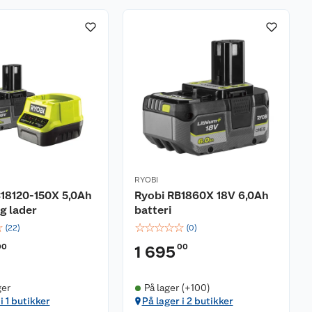
RYOBI
18120-150X 5,0Ah
Ryobi RB1860X 18V 6,0Ah
og lader
batteri
☆
☆
☆
☆
☆
☆
(
22
)
(
0
)
00
00
1 695
ger
På lager (+100)
i 1 butikker
På lager i 2 butikker