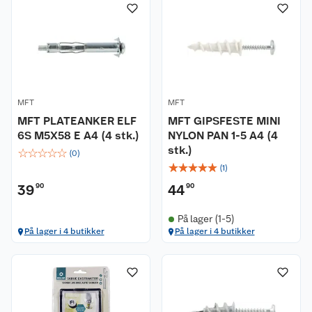
MFT
MFT
MFT PLATEANKER ELF
MFT GIPSFESTE MINI
6S M5X58 E A4 (4 stk.)
NYLON PAN 1-5 A4 (4
stk.)
☆
☆
☆
☆
☆
(
0
)
☆
☆
☆
☆
☆
(
1
)
39
90
44
90
På lager (1-5)
På lager i 4 butikker
På lager i 4 butikker