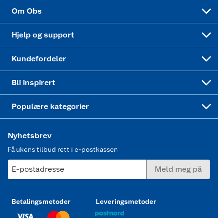
Sponsorvirksomhet
Cookies
Coop Mastercard
Velg riktig barnesykkel
LEGO
Om Obs
Leveringstid
Coop bedriftskort
Oppskrifter
Høytrykkspyler
Hjelp og support
Min kake
Ukas 4 middagstilbud
Klær
Kundefordeler
Mer inspirasjon
Symaskin
Bli inspirert
Joggesko dame
Populære kategorier
Nyhetsbrev
Få ukens tilbud rett i e-postkassen
E-postadresse
Meld meg på
Betalingsmetoder
Leveringsmetoder