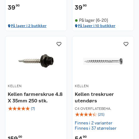
39
90
39
90
På lager (6-20)
På lager i 2 butikker
På lager i 10 butikker
KELLEN
KELLEN
Kellen farmerskrue 4.8
Kellen treskruer
X 35mm 250 stk.
utendørs
☆
☆
☆
☆
☆
(
7
)
C4 OVERFLATEBEHA.
☆
☆
☆
☆
☆
(
25
)
Finnes i 2 varianter
Finnes i 37 størrelser
159
00
54
90