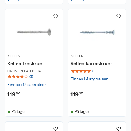
KELLEN
KELLEN
Kellen treskrue
Kellen karmskruer
☆
☆
☆
☆
☆
C4 OVERFLATEBEHA.
(
5
)
☆
☆
☆
☆
☆
(
3
)
Finnes i 4 størrelser
Finnes i 12 størrelser
119
00
119
00
Kundeservice
På lager
På lager
Om oss
Kontakt oss