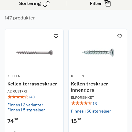
Sortering
Filter
147 produkter
KELLEN
KELLEN
Kellen terrasseskruer
Kellen treskruer
innendørs
A2 RUSTFRI
☆
☆
☆
☆
☆
(
41
)
ELFORSINKET
☆
☆
☆
☆
☆
(
3
)
Finnes i 2 varianter
Finnes i 5 størrelser
Finnes i 36 størrelser
74
90
15
90