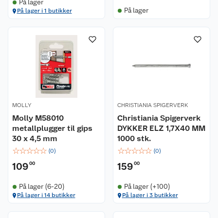
På lager
På lager
På lager i 1 butikker
MOLLY
CHRISTIANIA SPIGERVERK
Molly M58010
Christiania Spigerverk
metallplugger til gips
DYKKER ELZ 1,7X40 MM
30 x 4,5 mm
1000 stk.
☆
☆
☆
☆
☆
☆
☆
☆
☆
☆
(
0
)
(
0
)
109
00
159
00
På lager (6-20)
På lager (+100)
På lager i 14 butikker
På lager i 3 butikker