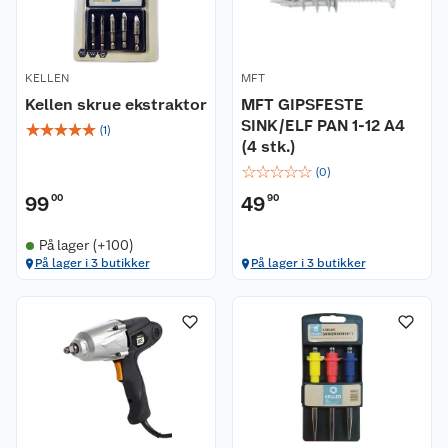
KELLEN
MFT
Kellen skrue ekstraktor
MFT GIPSFESTE
SINK/ELF PAN 1-12 A4
☆
☆
☆
☆
☆
(
1
)
(4 stk.)
☆
☆
☆
☆
☆
(
0
)
99
00
49
90
På lager (+100)
På lager i 3 butikker
På lager i 3 butikker