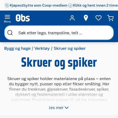
Kjøpeutbytte som Coop-medlem
Klikk og hent innen 2 time
Meny
Bygg og hage
Verktøy
Skruer og spiker
Skruer og spiker
Skruer og spiker holder materialene på plass – enten
du bygger nytt, pusser opp eller fikser småting. Her
finner du treskruer, gipsskruer, fasadeskruer, spiker,
dykkert og festemateriell i ulike størrelser og
pakninger. Produktene passer til alt fra innendørs
montering til utendørs konstruksjoner. Riktig type og
les mer
lengde gir et solid og varig resultat, uansett oppgave.