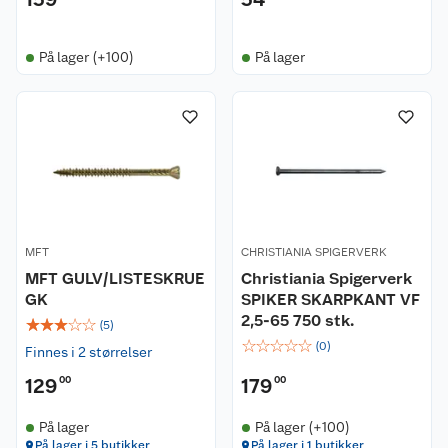
På lager (+100)
På lager
MFT
CHRISTIANIA SPIGERVERK
MFT GULV/LISTESKRUE
Christiania Spigerverk
GK
SPIKER SKARPKANT VF
2,5-65 750 stk.
☆
☆
☆
☆
☆
(
5
)
☆
☆
☆
☆
☆
(
0
)
Finnes i 2 størrelser
129
00
179
00
På lager
På lager (+100)
På lager i 5 butikker
På lager i 1 butikker