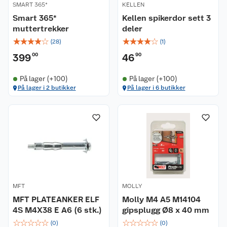
SMART 365*
KELLEN
Smart 365*
Kellen spikerdor sett 3
muttertrekker
deler
☆
☆
☆
☆
☆
☆
☆
☆
☆
☆
(
28
)
(
1
)
399
00
46
90
På lager (+100)
På lager (+100)
På lager i 2 butikker
På lager i 6 butikker
MFT
MOLLY
MFT PLATEANKER ELF
Molly M4 A5 M14104
4S M4X38 E A6 (6 stk.)
gipsplugg Ø8 x 40 mm
☆
☆
☆
☆
☆
☆
☆
☆
☆
☆
(
0
)
(
0
)