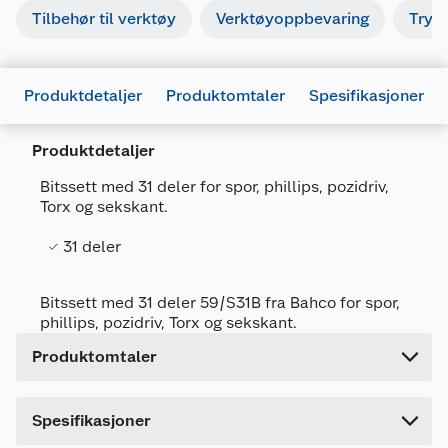
Tilbehør til verktøy
Verktøyoppbevaring
Tryk
Produktdetaljer
Produktomtaler
Spesifikasjoner
Produktdetaljer
Generelt
Bitssett med 31 deler for spor, phillips, pozidriv,
Artikkelnummer
7314150325788
Torx og sekskant.
Leverandørens artikkelnummer
0325788
31 deler
Forpakningsmål
Bruttovekt
0.24 kg
Bitssett med 31 deler 59/S31B fra Bahco for spor,
phillips, pozidriv, Torx og sekskant.
Høyde
4 cm
Produktomtaler
Lengde
17 cm
Bredde
6.6 cm
Spesifikasjoner