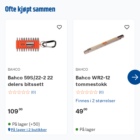
Ofte kjøpt sammen
BAHCO
BAHCO
Bahco 59S/22-2 22
Bahco WR2-12
delers bitssett
tommestokk
☆
☆
☆
☆
☆
☆
☆
☆
☆
☆
(
0
)
(
0
)
Finnes i 2 størrelser
109
00
49
00
På lager (+50)
På lager
På lager i 2 butikker