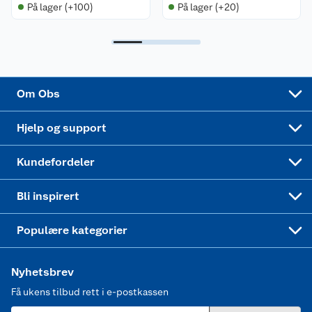
På lager (+100)
På lager (+20)
Samvirkelag
Kjøpsvilkår
Klikk og hent
Festdrakter til hele familien
Hagemøbler og utemøbler
Virksomheten
Personvern
Matvaregaranti
Alt til grillsesongen
Sykler og sykkelutstyr
Sponsorvirksomhet
Cookies
Coop Mastercard
Velg riktig barnesykkel
LEGO
Om Obs
Leveringstid
Coop bedriftskort
Oppskrifter
Høytrykkspyler
Hjelp og support
Min kake
Ukas 4 middagstilbud
Klær
Kundefordeler
Mer inspirasjon
Symaskin
Bli inspirert
Joggesko dame
Populære kategorier
Nyhetsbrev
Få ukens tilbud rett i e-postkassen