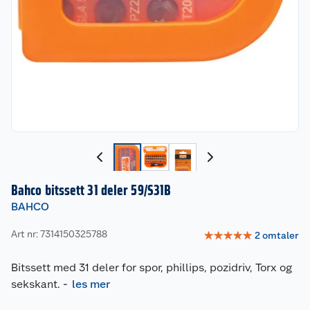
Bahco bitssett 31 deler 59/S31B
BAHCO
Art nr: 7314150325788
☆
☆
☆
☆
☆
2
omtaler
Bitssett med 31 deler for spor, phillips, pozidriv, Torx og
sekskant.
-
les mer