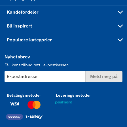
Min kake
Ukas 4 middagstilbud
Klær
Kundefordeler
Mer inspirasjon
Symaskin
Bli inspirert
Joggesko dame
Populære kategorier
Nyhetsbrev
Få ukens tilbud rett i e-postkassen
E-postadresse
Meld meg på
Betalingsmetoder
Leveringsmetoder