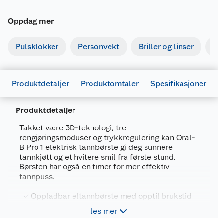
Oppdag mer
Pulsklokker
Personvekt
Briller og linser
R
Produktdetaljer
Produktomtaler
Spesifikasjoner
Produktdetaljer
Takket være 3D-teknologi, tre
rengjøringsmoduser og trykkregulering kan Oral-
B Pro 1 elektrisk tannbørste gi deg sunnere
Generelt
tannkjøtt og et hvitere smil fra første stund.
Børsten har også en timer for mer effektiv
Artikkelnummer
8006540771914
tannpuss.
Leverandørens artikkelnummer
771891
Oppladbar eltannbørste med opptil brukstid
Forpakningsmål
på 40 minutter
les mer
Bruttovekt
2-minutters vibrasjonstimer
0.44 kg