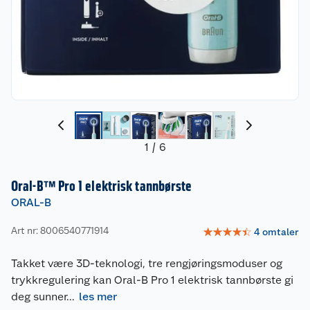
1
/
6
Oral-B™ Pro 1 elektrisk tannbørste
ORAL-B
Art nr: 8006540771914
☆
☆
☆
☆
☆
4
omtaler
Takket være 3D-teknologi, tre rengjøringsmoduser og
trykkregulering kan Oral-B Pro 1 elektrisk tannbørste gi
deg sunner
...
les mer