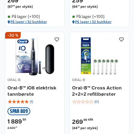
269
259
(
67
per stykk
)
(
64
per stykk
)
25
75
På lager (+100)
På lager (+100)
På lager i 32 butikker
På lager i 32 butikker
-30 %
ORAL-B
ORAL-B
Oral-B™ iO8 elektrisk
Oral-B™ Cross Action
tannbørste
2+2+2 refillbørster
☆
☆
☆
☆
☆
☆
☆
☆
☆
☆
(
1
)
(
0
)
SPAR 809
stk
1 889
30
269
00
00
(
44
per stykk
)
2 699
83