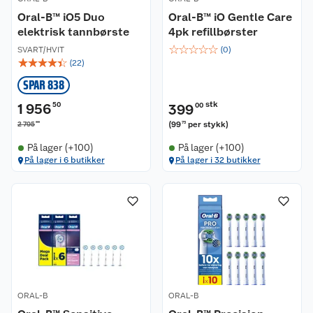
Oral-B™ iO5 Duo
Oral-B™ iO Gentle Care
elektrisk tannbørste
4pk refillbørster
☆
☆
☆
☆
☆
SVART/HVIT
(
0
)
☆
☆
☆
☆
☆
(
22
)
SPAR 838
stk
1 956
50
399
00
00
(
99
per stykk
)
2 795
75
På lager (+100)
På lager (+100)
På lager i 6 butikker
På lager i 32 butikker
ORAL-B
ORAL-B