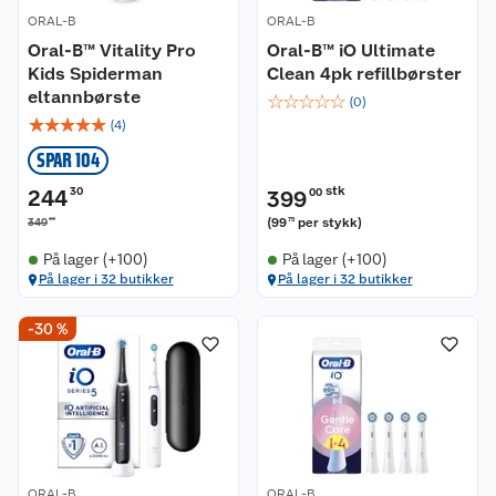
ORAL-B
ORAL-B
Oral-B™ Vitality Pro
Oral-B™ iO Ultimate
Kids Spiderman
Clean 4pk refillbørster
eltannbørste
☆
☆
☆
☆
☆
(
0
)
☆
☆
☆
☆
☆
(
4
)
SPAR 104
stk
244
30
399
00
00
(
99
per stykk
)
349
75
På lager (+100)
På lager (+100)
På lager i 32 butikker
På lager i 32 butikker
-30 %
ORAL-B
ORAL-B