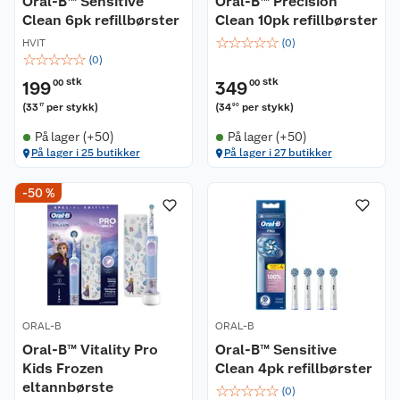
Oral-B™ Sensitive
Oral-B™ Precision
Clean 6pk refillbørster
Clean 10pk refillbørster
☆
☆
☆
☆
☆
HVIT
(
0
)
☆
☆
☆
☆
☆
(
0
)
stk
stk
199
00
349
00
(
33
per stykk
)
(
34
per stykk
)
17
90
På lager (+50)
På lager (+50)
På lager i 25 butikker
På lager i 27 butikker
-50 %
ORAL-B
ORAL-B
Oral-B™ Vitality Pro
Oral-B™ Sensitive
Kids Frozen
Clean 4pk refillbørster
eltannbørste
☆
☆
☆
☆
☆
(
0
)