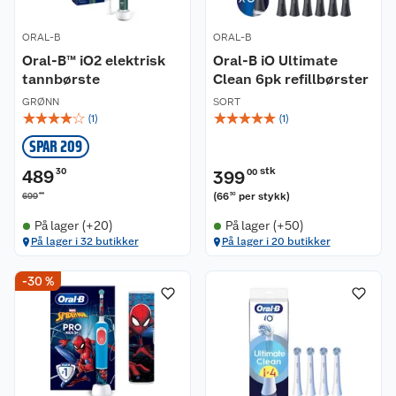
ORAL-B
ORAL-B
Oral-B™ iO2 elektrisk
Oral-B iO Ultimate
tannbørste
Clean 6pk refillbørster
GRØNN
SORT
☆
☆
☆
☆
☆
☆
☆
☆
☆
☆
(
1
)
(
1
)
SPAR 209
stk
489
30
399
00
00
(
66
per stykk
)
699
50
På lager (+20)
På lager (+50)
På lager i 32 butikker
På lager i 20 butikker
-30 %