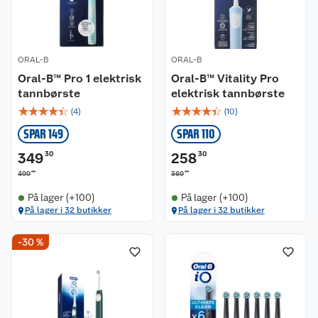
ORAL-B
ORAL-B
Oral-B™ Pro 1 elektrisk
Oral-B™ Vitality Pro
tannbørste
elektrisk tannbørste
☆
☆
☆
☆
☆
☆
☆
☆
☆
☆
(
4
)
(
10
)
SPAR 149
SPAR 110
349
30
258
30
00
00
499
369
På lager (+100)
På lager (+100)
På lager i 32 butikker
På lager i 32 butikker
-30 %