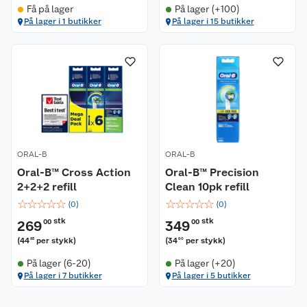
Få på lager
På lager (+100)
Kundeservice
På lager i 1 butikker
På lager i 15 butikker
Om oss
Kontakt oss
Nyheter
Angre- og returrett
Våre butikker
Reklamasjon og garanti
Våre merkevarer
Ofte stilte spørsmål
ORAL-B
ORAL-B
Oral-B™ Cross Action
Oral-B™ Precision
Coop kjeder
Betalingsalternativer
2+2+2 refill
Clean 10pk refill
☆
☆
☆
☆
☆
☆
☆
☆
☆
☆
(
0
)
(
0
)
Ledige stillinger
Leveringsalternativer
Åpent kjøp
stk
stk
269
00
349
00
(
44
per stykk
)
(
34
per stykk
)
83
90
Bærekraft
Pakkesporing
Coop medlem
På lager (6-20)
På lager (+20)
På lager i 7 butikker
På lager i 5 butikker
Sikkerhetsdatablad
Sikkerhetsdatablad
Retur av el-avfall
Trampoline