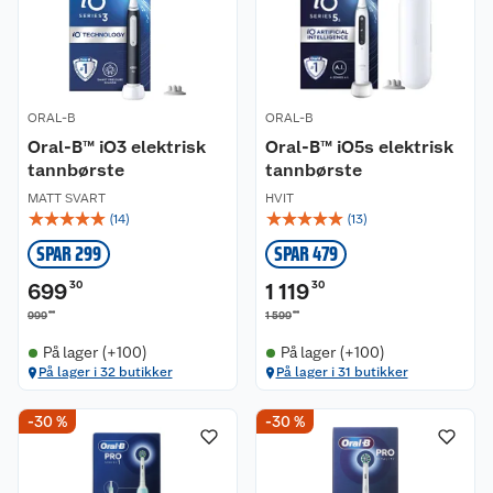
ORAL-B
ORAL-B
Oral-B™ iO3 elektrisk
Oral-B™ iO5s elektrisk
tannbørste
tannbørste
MATT SVART
HVIT
☆
☆
☆
☆
☆
☆
☆
☆
☆
☆
(
14
)
(
13
)
SPAR 299
SPAR 479
699
30
1 119
30
00
00
999
1 599
På lager (+100)
På lager (+100)
På lager i 32 butikker
På lager i 31 butikker
-30 %
-30 %