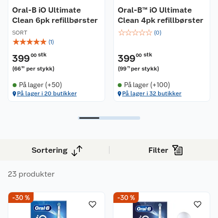
Oral-B iO Ultimate
Oral-B™ iO Ultimate
Clean 6pk refillbørster
Clean 4pk refillbørster
☆
☆
☆
☆
☆
SORT
(
0
)
☆
☆
☆
☆
☆
(
1
)
stk
stk
399
00
399
00
(
66
per stykk
)
(
99
per stykk
)
50
75
På lager (+50)
På lager (+100)
På lager i 20 butikker
På lager i 32 butikker
Sortering
Filter
23 produkter
-30 %
-30 %