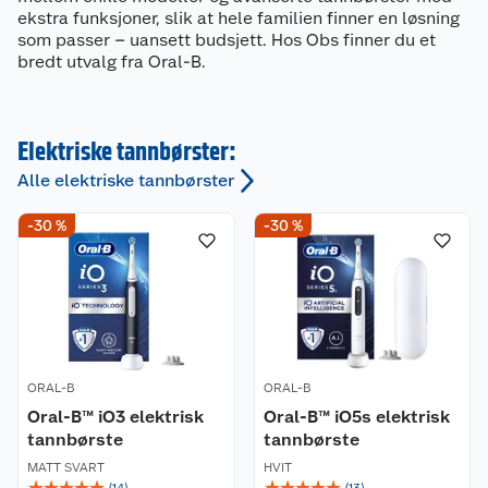
ekstra funksjoner, slik at hele familien finner en løsning
som passer – uansett budsjett. Hos Obs finner du et
bredt utvalg fra Oral-B.
Elektriske tannbørster:
Alle elektriske tannbørster
-30 %
-30 %
ORAL-B
ORAL-B
Oral-B™ iO3 elektrisk
Oral-B™ iO5s elektrisk
tannbørste
tannbørste
MATT SVART
HVIT
☆
☆
☆
☆
☆
☆
☆
☆
☆
☆