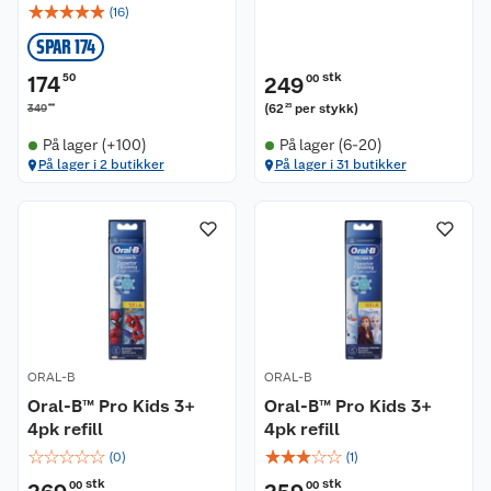
☆
☆
☆
☆
☆
(
16
)
SPAR 174
stk
174
50
249
00
00
(
62
per stykk
)
349
25
På lager (+100)
På lager (6-20)
På lager i 2 butikker
På lager i 31 butikker
ORAL-B
ORAL-B
Oral-B™ Pro Kids 3+
Oral-B™ Pro Kids 3+
4pk refill
4pk refill
☆
☆
☆
☆
☆
☆
☆
☆
☆
☆
(
0
)
(
1
)
stk
stk
00
00