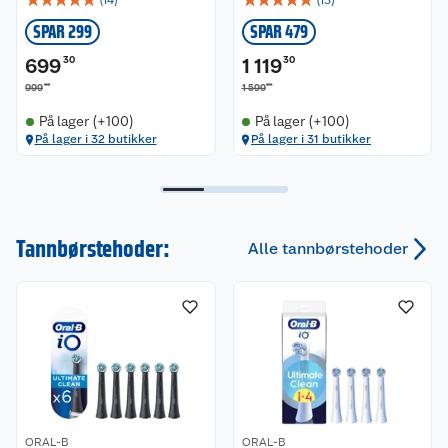
(
14
)
(
13
)
SPAR 299
SPAR 479
699
30
1 119
30
00
00
999
1 599
På lager (+100)
På lager (+100)
På lager i 32 butikker
På lager i 31 butikker
Tannbørstehoder:
Alle tannbørstehoder
ORAL-B
ORAL-B