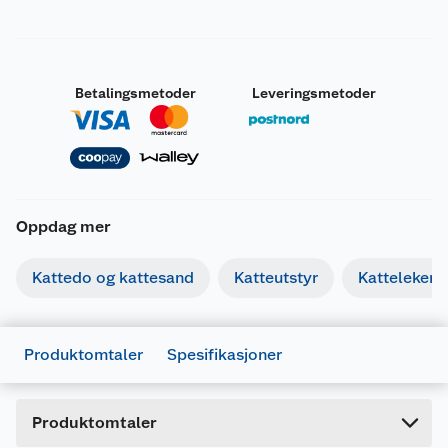
Betalingsmetoder
Leveringsmetoder
Oppdag mer
Generelt
Artikkelnummer
7613036143004
Kattedo og kattesand
Katteutstyr
Katteleker
Leverandørens artikkelnummer
12342128
Forpakningsmål
Produktomtaler
Spesifikasjoner
Bruttovekt
0.79 kg
Høyde
14.5 cm
Produktomtaler
Lengde
5.8 cm