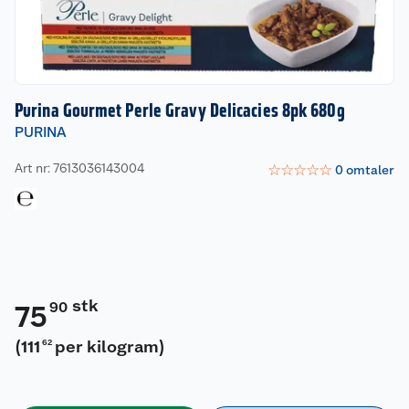
Purina Gourmet Perle Gravy Delicacies 8pk 680g
PURINA
Art nr: 7613036143004
☆
☆
☆
☆
☆
0
omtaler
stk
90
75
(
111
per kilogram
)
62