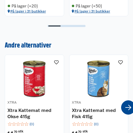
På lager (+20)
På lager (+50)
På lager i 31 butikker
På lager i 31 butikker
Kundeservice
Andre alternativer
Om oss
Kontakt oss
Nyheter
Angre- og returrett
Våre butikker
Reklamasjon og garanti
Våre merkevarer
Ofte stilte spørsmål
Coop kjeder
Betalingsalternativer
XTRA
XTRA
Xtra Kattemat med
Xtra Kattemat med
Ledige stillinger
Okse 415g
Leveringsalternativer
Fisk 415g
Åpent kjøp
☆
☆
☆
☆
☆
☆
☆
☆
☆
☆
(
0
)
(
0
)
Bærekraft
Pakkesporing
Coop medlem
stk
stk
70
70