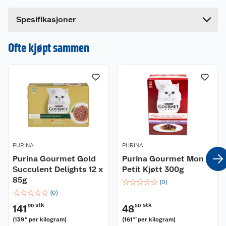
Bredde
19.5 cm
Dette produktet har ikke fått noen omtale ennå.
Spesifikasjoner
Hvis du kjøper produktet får du invitasjon til å gi
en omtale.
Ofte kjøpt sammen
PURINA
PURINA
Purina Gourmet Gold
Purina Gourmet Mon
Succulent Delights 12 x
Petit Kjøtt 300g
85g
☆
☆
☆
☆
☆
(
0
)
☆
☆
☆
☆
☆
(
0
)
stk
stk
141
90
48
50
(
139
per kilogram
)
(
161
per kilogram
)
12
67