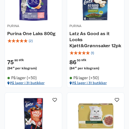
PURINA
PURINA
Purina One Laks 800g
Latz As Good as it
Looks
☆
☆
☆
☆
☆
(
2
)
Kjøtt&Grønnsaker 12pk
☆
☆
☆
☆
☆
(
1
)
stk
stk
75
90
86
50
(
94
per kilogram
)
(
84
per kilogram
)
88
80
På lager (+50)
På lager (+50)
På lager i 31 butikker
På lager i 31 butikker
Kundeservice
Om oss
Kontakt oss
Nyheter
Angre- og returrett