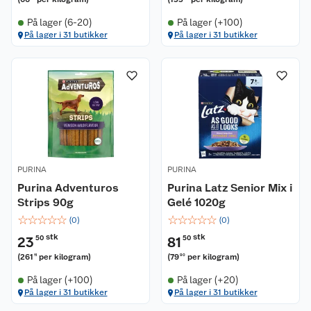
På lager (6-20)
På lager (+100)
På lager i 31 butikker
På lager i 31 butikker
PURINA
PURINA
Purina Adventuros
Purina Latz Senior Mix i
Strips 90g
Gelé 1020g
☆
☆
☆
☆
☆
☆
☆
☆
☆
☆
(
0
)
(
0
)
stk
stk
23
50
81
50
(
261
per kilogram
)
(
79
per kilogram
)
11
90
På lager (+100)
På lager (+20)
På lager i 31 butikker
På lager i 31 butikker