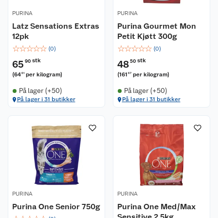
PURINA
PURINA
Latz Sensations Extras
Purina Gourmet Mon
12pk
Petit Kjøtt 300g
☆
☆
☆
☆
☆
☆
☆
☆
☆
☆
(
0
)
(
0
)
stk
stk
65
90
48
50
(
64
per kilogram
)
(
161
per kilogram
)
61
67
På lager (+50)
På lager (+50)
På lager i 31 butikker
På lager i 31 butikker
PURINA
PURINA
Purina One Senior 750g
Purina One Med/Max
Sensitive 2,5kg