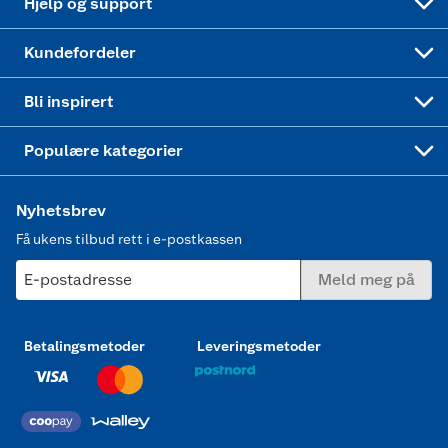
Hjelp og support
Min kake
Ukas 4 middagstilbud
Klær
Kundefordeler
Mer inspirasjon
Symaskin
Bli inspirert
Joggesko dame
Populære kategorier
Nyhetsbrev
Få ukens tilbud rett i e-postkassen
E-postadresse
Meld meg på
Betalingsmetoder
Leveringsmetoder