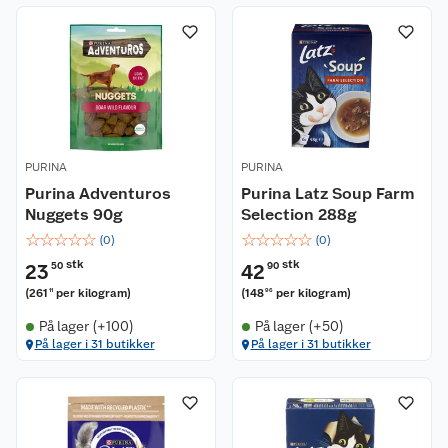
PURINA
PURINA
Purina Adventuros
Purina Latz Soup Farm
Nuggets 90g
Selection 288g
☆
☆
☆
☆
☆
☆
☆
☆
☆
☆
(
0
)
(
0
)
stk
stk
23
50
42
90
(
261
per kilogram
)
(
148
per kilogram
)
11
96
På lager (+100)
På lager (+50)
På lager i 31 butikker
På lager i 31 butikker