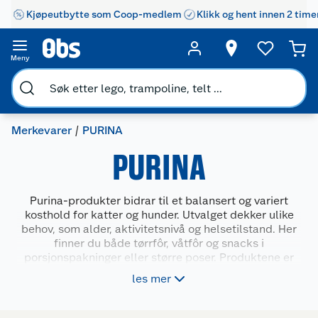
Kjøpeutbytte som Coop-medlem
Klikk og hent innen 2 time
Meny
Merkevarer
PURINA
PURINA
Purina-produkter bidrar til et balansert og variert
kosthold for katter og hunder. Utvalget dekker ulike
behov, som alder, aktivitetsnivå og helsetilstand. Her
finner du både tørrfôr, våtfôr og snacks i
porsjonspakninger eller større poser. Produktene er
laget for å gi riktig næring, god smak og praktisk
les mer
servering i hverdagen. Passer for deg som vil gi
kjæledyret ditt mat som er tilpasset livsstil og behov.