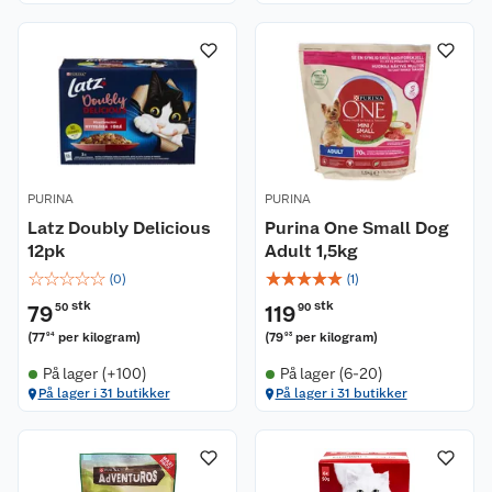
PURINA
PURINA
Latz Doubly Delicious
Purina One Small Dog
12pk
Adult 1,5kg
☆
☆
☆
☆
☆
☆
☆
☆
☆
☆
(
0
)
(
1
)
stk
stk
79
50
119
90
(
77
per kilogram
)
(
79
per kilogram
)
94
93
På lager (+100)
På lager (6-20)
På lager i 31 butikker
På lager i 31 butikker