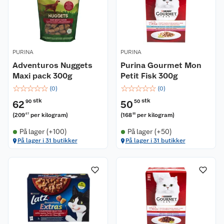
PURINA
PURINA
Adventuros Nuggets
Purina Gourmet Mon
Maxi pack 300g
Petit Fisk 300g
☆
☆
☆
☆
☆
☆
☆
☆
☆
☆
(
0
)
(
0
)
stk
stk
62
90
50
50
(
209
per kilogram
)
(
168
per kilogram
)
67
33
På lager (+100)
På lager (+50)
På lager i 31 butikker
På lager i 31 butikker