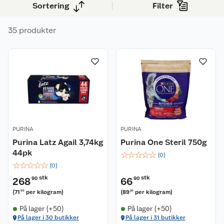
Sortering
Filter
35 produkter
PURINA
PURINA
Purina Latz Agail 3,74kg
Purina One Steril 750g
44pk
☆
☆
☆
☆
☆
(
0
)
☆
☆
☆
☆
☆
(
0
)
stk
stk
268
90
66
90
(
71
per kilogram
)
(
89
per kilogram
)
90
20
På lager (+50)
På lager (+50)
På lager i 30 butikker
På lager i 31 butikker