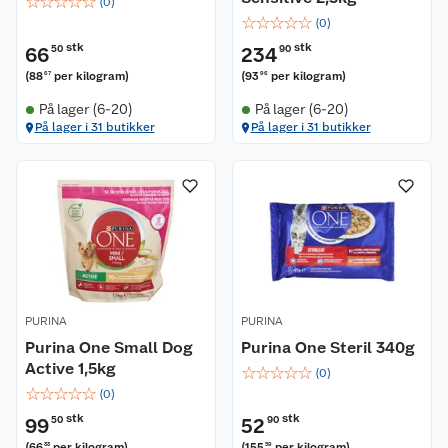
☆
☆
☆
☆
☆
(
0
)
☆
☆
☆
☆
☆
(
0
)
stk
stk
66
50
234
90
(
88
per kilogram
)
(
93
per kilogram
)
67
96
På lager (6-20)
På lager (6-20)
På lager i 31 butikker
På lager i 31 butikker
PURINA
PURINA
Purina One Small Dog
Purina One Steril 340g
Active 1,5kg
☆
☆
☆
☆
☆
(
0
)
☆
☆
☆
☆
☆
(
0
)
stk
stk
99
50
52
90
(
66
per kilogram
)
(
155
per kilogram
)
33
59