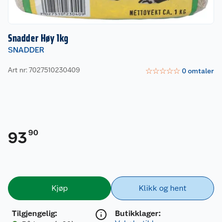
Snadder Høy 1kg
SNADDER
Art nr: 7027510230409
☆
☆
☆
☆
☆
0
omtaler
90
93
Kjøp
Klikk og hent
Tilgjengelig
:
Butikklager: