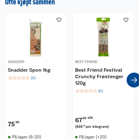
Ofte kjøpt sammen
Kundeservice
Om oss
Kontakt oss
Nyheter
Angre- og returrett
Våre butikker
Reklamasjon og garanti
SNADDER
BEST FRIEND
Snadder Spon 1kg
Best Friend Festival
Våre merkevarer
Ofte stilte spørsmål
Crunchy Frøstenger
☆
☆
☆
☆
☆
(
0
)
120g
Coop kjeder
Betalingsalternativer
☆
☆
☆
☆
☆
(
0
)
Ledige stillinger
Leveringsalternativer
Åpent kjøp
Bærekraft
Pakkesporing
Coop medlem
stk
67
90
75
90
(
565
per kilogram
)
83
Sikkerhetsdatablad
Sikkerhetsdatablad
Retur av el-avfall
Trampoline
På lager (6-20)
På lager (+20)