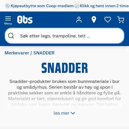
Kjøpeutbytte som Coop-medlem
Klikk og hent innen 2 time
Meny
Merkevarer
SNADDER
SNADDER
Snadder-produkter brukes som bunnmateriale i bur
og smådyrhus. Serien består av høy og spon i
praktiske sekker som er enkle å håndtere og fylle på.
Materialet er tørt, støvredusert og gir god komfort for
smådyr som kanin, hamster og marsvin. Det bidrar
også til å holde buret rent og luktfritt. Snadder passer
les mer
for deg som vil gi kjæledyret et trivelig og hygienisk
bomiljø.
Kundeservice