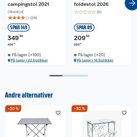
campingstol 2021
foldestol 2026
☆
☆
☆
☆
☆
ORANSJE
(
0
)
☆
☆
☆
☆
☆
(
24
)
SPAR 149
SPAR 89
349
30
209
30
00
00
499
299
På lager (+100)
På lager (+20)
På lager i 22 butikker
På lager i 16 butikker
Andre alternativer
Kundeservice
-30 %
-30 %
Om oss
Kontakt oss
Nyheter
Angre- og returrett