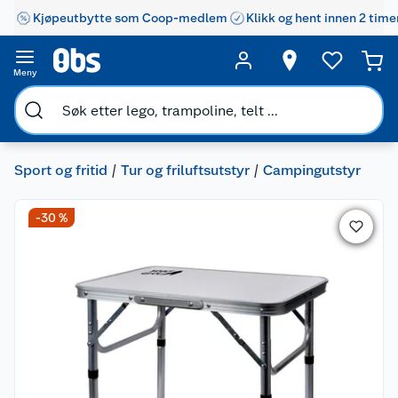
Kjøpeutbytte som Coop-medlem
Klikk og hent innen 2 time
Meny
Sport og fritid
Tur og friluftsutstyr
Campingutstyr
-30 %