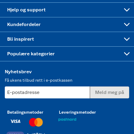
Leveringstid
Coop bedriftskort
Oppskrifter
Høytrykkspyler
Hjelp og support
Min kake
Ukas 4 middagstilbud
Klær
Kundefordeler
Mer inspirasjon
Symaskin
Bli inspirert
Joggesko dame
Populære kategorier
Nyhetsbrev
Få ukens tilbud rett i e-postkassen
E-postadresse
Meld meg på
Betalingsmetoder
Leveringsmetoder