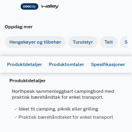
Oppdag mer
Hengekøyer og tilbehør
Turutstyr
Telt
So
Produktdetaljer
Produktomtaler
Spesifikasjoner
Produktdetaljer
Generelt
Northpeak sammenleggbart campingbord med
Artikkelnummer
7070784171381
praktisk bærehåndtak for enkel transport.
Leverandørens artikkelnummer
109481
Ideel til camping, piknik eller grilling
Størrelse
60 X 45 X 60 CM
Praktisk bærehåndtaket for enkel transport
Farge
ALUMINIUM