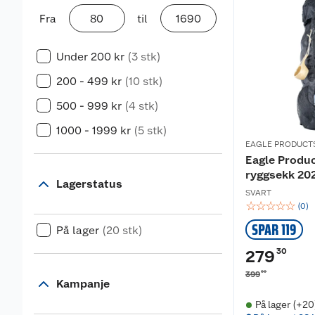
Fra
til
Under 200 kr
(3 stk)
200 - 499 kr
(10 stk)
500 - 999 kr
(4 stk)
1000 - 1999 kr
(5 stk)
EAGLE PRODUCT
Eagle Produc
ryggsekk 20
Lagerstatus
SVART
☆
☆
☆
☆
☆
(
0
)
SPAR 119
På lager
(20 stk)
30
279
00
399
Kampanje
På lager (+20