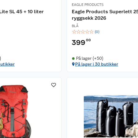
EAGLE PRODUCTS
ite SL 45 + 10 liter
Eagle Products Superlett 25
ryggsekk 2026
BLÅ
☆
☆
☆
☆
☆
(
0
)
00
399
)
På lager (+50)
butikker
På lager i 30 butikker