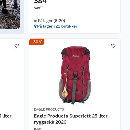
384
00
549
På lager (6-20)
På lager i 22 butikker
-30 %
EAGLE PRODUCTS
 liter
Eagle Products Superlett 25 liter
ryggsekk 2026
RØD