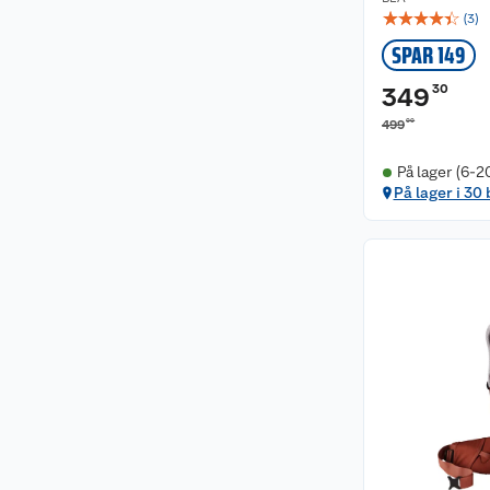
☆
☆
☆
☆
☆
(
3
)
SPAR 149
30
349
00
499
På lager (6-2
På lager i 30