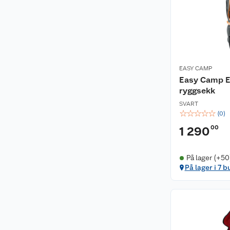
EASY CAMP
Easy Camp En
ryggsekk
SVART
☆
☆
☆
☆
☆
(
0
)
00
1 290
På lager (+50
På lager i 7 b