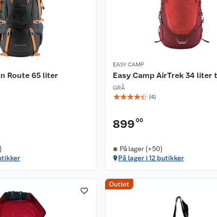
EASY CAMP
 Route 65 liter
Easy Camp AirTrek 34 liter 
GRÅ
☆
☆
☆
☆
☆
(
4
)
00
899
)
På lager (+50)
utikker
På lager i 12 butikker
Outlet