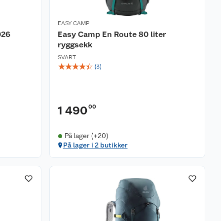
EASY CAMP
026
Easy Camp En Route 80 liter
ryggsekk
SVART
☆
☆
☆
☆
☆
(
3
)
00
1 490
På lager (+20)
På lager i 2 butikker