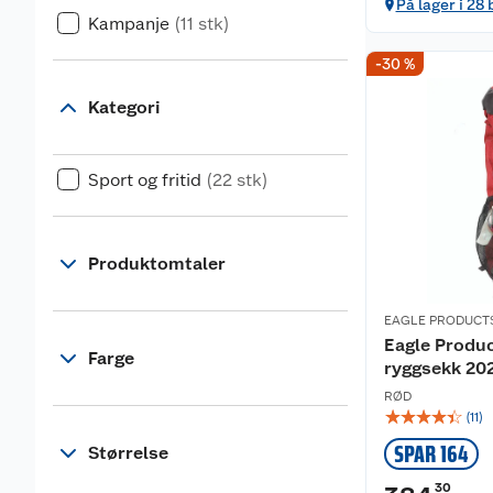
På lager i 28 
Kampanje
(11 stk)
-30 %
Kategori
Sport og fritid
(22 stk)
Produktomtaler
EAGLE PRODUCT
Eagle Produc
Farge
ryggsekk 20
RØD
☆
☆
☆
☆
☆
(
11
)
SPAR 164
Størrelse
30