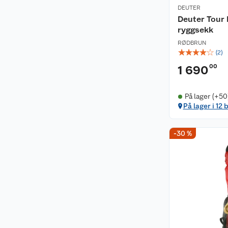
DEUTER
Deuter Tour L
ryggsekk
RØDBRUN
☆
☆
☆
☆
☆
(
2
)
00
1 690
På lager (+50
På lager i 12 
-30 %