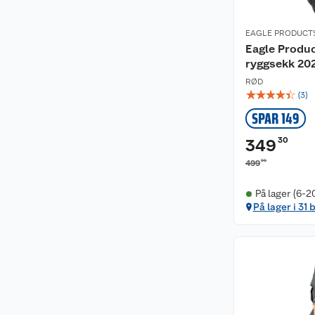
EAGLE PRODUCT
Eagle Produc
ryggsekk 20
RØD
☆
☆
☆
☆
☆
(
3
)
SPAR 149
30
349
00
499
På lager (6-2
På lager i 31 