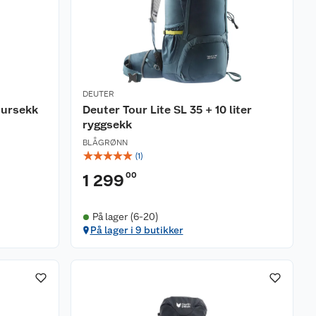
DEUTER
tursekk
Deuter Tour Lite SL 35 + 10 liter
ryggsekk
BLÅGRØNN
☆
☆
☆
☆
☆
(
1
)
00
1 299
På lager (6-20)
På lager i 9 butikker