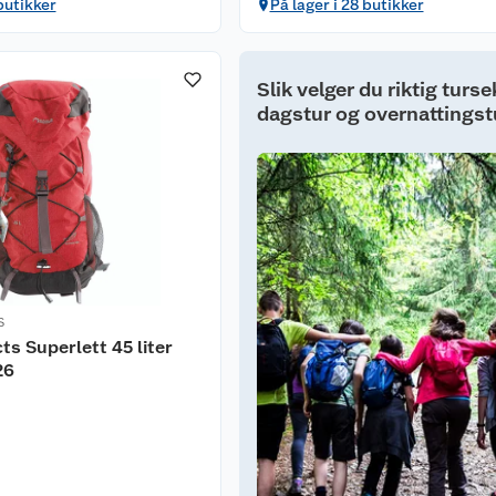
butikker
På lager i 28 butikker
Slik velger du riktig tursek
dagstur og overnattingst
S
ts Superlett 45 liter
26