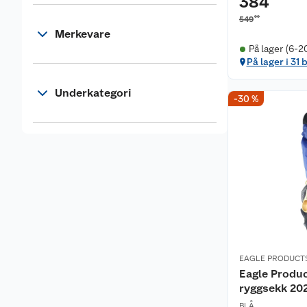
384
00
549
Merkevare
På lager (6-2
På lager i 31 
Underkategori
-30 %
EAGLE PRODUCT
Eagle Produc
ryggsekk 20
BLÅ