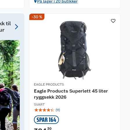
På lager i 20 butikker
-30 %
k til
ur
EAGLE PRODUCTS
Eagle Products Superlett 45 liter
ryggsekk 2026
SVART
☆
☆
☆
☆
☆
(
11
)
SPAR 164
30