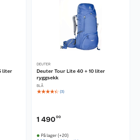
DEUTER
 liter
Deuter Tour Lite 40 + 10 liter
ryggsekk
BLÅ
☆
☆
☆
☆
☆
(
3
)
00
1 490
På lager (+20)