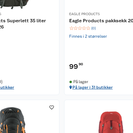
S
EAGLE PRODUCTS
ts Superlett 35 liter
Eagle Products pakksekk 2
26
☆
☆
☆
☆
☆
(
0
)
Finnes i 2 størrelser
90
99
0)
På lager
butikker
På lager i 31 butikker