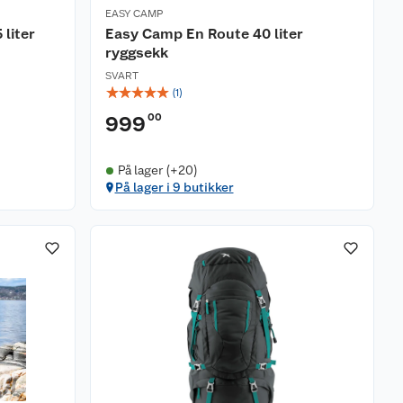
EASY CAMP
 liter
Easy Camp En Route 40 liter
ryggsekk
SVART
☆
☆
☆
☆
☆
(
1
)
00
999
På lager (+20)
På lager i 9 butikker