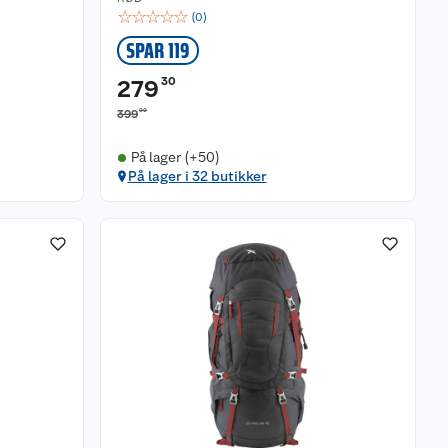
☆
☆
☆
☆
☆
(
0
)
SPAR 119
30
279
00
399
På lager (+50)
På lager i 32 butikker