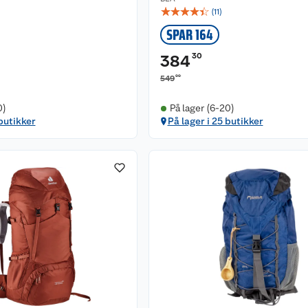
☆
☆
☆
☆
☆
(
11
)
SPAR 164
30
384
00
549
0)
På lager (6-20)
 butikker
På lager i 25 butikker