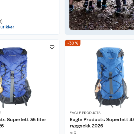
0)
butikker
-30 %
S
EAGLE PRODUCTS
ts Superlett 35 liter
Eagle Products Superlett 45
26
ryggsekk 2026
BLÅ