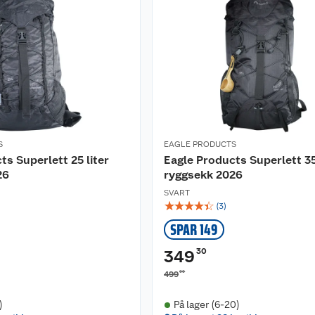
S
EAGLE PRODUCTS
ts Superlett 25 liter
Eagle Products Superlett 35
26
ryggsekk 2026
SVART
☆
☆
☆
☆
☆
(
3
)
SPAR 149
30
349
00
499
)
På lager (6-20)