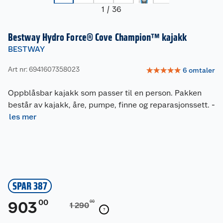
1
/
36
Bestway Hydro Force® Cove Champion™ kajakk
BESTWAY
Art nr: 6941607358023
☆
☆
☆
☆
☆
6
omtaler
Oppblåsbar kajakk som passer til en person. Pakken
består av kajakk, åre, pumpe, finne og reparasjonssett.
-
les mer
SPAR 387
00
903
00
1 290