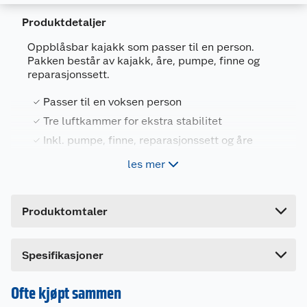
Produktdetaljer
Oppblåsbar kajakk som passer til en person.
Pakken består av kajakk, åre, pumpe, finne og
reparasjonssett.
Generelt
Passer til en voksen person
Artikkelnummer
6941607358023
Tre luftkammer for ekstra stabilitet
Leverandørens artikkelnummer
65115
Inkl. pumpe, finne, reparasjonssett og åre
Forpakningsmål
Vektkapasitet: 100 kg
les mer
Bruttovekt
8.78 kg
Høyde
23.4 cm
Oppblåsbar kajakk med plass til en voksen
Produktomtaler
person. Konstruert i slitesterkt PVC-materiale.
Lengde
59.6 cm
Avtagbar finne for god retningsstabilitet.
Komfortabel cockpit med oppblåsbart sete.
Bredde
40.8 cm
Gripetau langs kantene. Elastisk snor foran og
Spesifikasjoner
bak, for ekstra lagring. Aluminiumsåre med
lengde på 218 cm. Trippel kammer konstruksjon
Ofte kjøpt sammen
for økt stabilitet.
Kundeservice