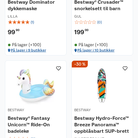
Bestway Dominator
Bestway® Crusader™
dykkemaske
snorkelsett til barn
LILLA
GUL
☆
☆
☆
☆
☆
☆
☆
☆
☆
☆
(
1
)
(
0
)
99
90
199
00
På lager (+100)
På lager (+100)
På lager i 9 butikker
På lager i 10 butikker
-30 %
BESTWAY
BESTWAY
Bestway® Fantasy
Bestway Hydro-Force™
Unicorn™ Ride-On
Breeze Panorama™
badeleke
oppblåsbart SUP-brett