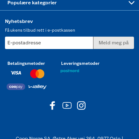
Populære kategorier
Nyhetsbrev
Få ukens tilbud rett i e-postkassen
E-postadresse
Meld meg på
Betalingsmetoder
Leveringsmetoder
Coop Norge SA, Østre Aker vei 264, 0977 Oslo |