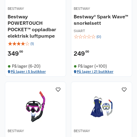
BESTWAY
BESTWAY
Bestway
Bestway® Spark Wave™
POWERTOUCH
snorkelsett
POCKET™ oppladbar
SVART
elektrisk luftpumpe
☆
☆
☆
☆
☆
(
0
)
☆
☆
☆
☆
☆
(
1
)
349
00
249
00
På lager (6-20)
På lager (+100)
På lager i 5 butikker
På lager i 21 butikker
BESTWAY
BESTWAY