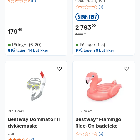
☆
☆
☆
☆
☆
(
0
)
SVART/RØD/HVIT
☆
☆
☆
☆
☆
(
0
)
SPAR 1197
2 793
00
179
40
00
3 990
På lager (6-20)
På lager (1-5)
På lager i 14 butikker
På lager i 8 butikker
Kundeservice
Om oss
Kontakt oss
Nyheter
Angre- og returrett
Våre butikker
Reklamasjon og garanti
BESTWAY
BESTWAY
Våre merkevarer
Ofte stilte spørsmål
Bestway Dominator II
Bestway® Flamingo
dykkemaske
Ride-On badeleke
Coop kjeder
Betalingsalternativer
☆
☆
☆
☆
☆
GUL
(
0
)
☆
☆
☆
☆
☆
(
2
)