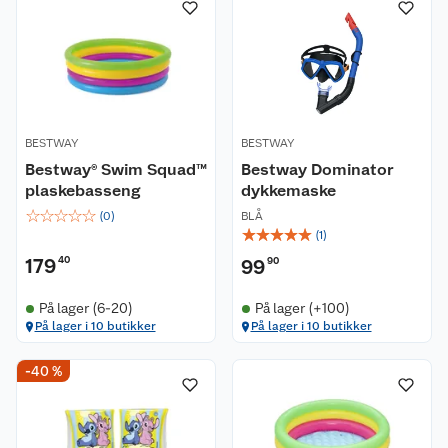
BESTWAY
BESTWAY
Bestway® Swim Squad™
Bestway Dominator
plaskebasseng
dykkemaske
☆
☆
☆
☆
☆
(
0
)
BLÅ
☆
☆
☆
☆
☆
(
1
)
179
40
99
90
På lager (6-20)
På lager (+100)
På lager i 10 butikker
På lager i 10 butikker
-40 %