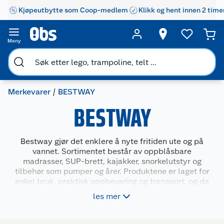
Kjøpeutbytte som Coop-medlem
Klikk og hent innen 2 time
Meny
Merkevarer
BESTWAY
BESTWAY
Bestway gjør det enklere å nyte fritiden ute og på
vannet. Sortimentet består av oppblåsbare
madrasser, SUP-brett, kajakker, snorkelutstyr og
tilbehør som pumper og årer. Produktene er laget for
enkel bruk, praktisk oppbevaring og transport, og de
passer både til reise, overnatting og
les mer
sommeraktiviteter. Med solide materialer og
funksjonelle løsninger bidrar Bestway til komfort og
aktivitet, enten du vil slappe av eller være i