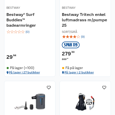
BESTWAY
BESTWAY
Bestway® Surf
Bestway Tritech enkel
Buddies™
luftmadrass m/pumpe
badearmringer
25
☆
☆
☆
☆
☆
(
0
)
SORT/GRÅ
☆
☆
☆
☆
☆
(
9
)
SPAR 119
279
30
29
94
00
399
På lager (+100)
Få på lager
På lager i 27 butikker
På lager i 2 butikker