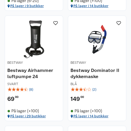
På lager (6-20)
På lager (+100)
På lager i 9 butikker
På lager i 14 butikker
BESTWAY
BESTWAY
Bestway Airhammer
Bestway Dominator II
luftpumpe 24
dykkemaske
SVART
BLÅ
☆
☆
☆
☆
☆
☆
☆
☆
☆
☆
(
8
)
(
2
)
69
00
149
00
På lager (+100)
På lager (+100)
På lager i 29 butikker
På lager i 14 butikker