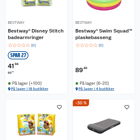
BESTWAY
BESTWAY
Bestway® Disney Stitch
Bestway® Swim Squad™
badearmringer
plaskebasseng
☆
☆
☆
☆
☆
☆
☆
☆
☆
☆
(
0
)
(
0
)
SPAR 27
41
94
89
40
90
69
På lager (+100)
På lager (6-20)
På lager i 18 butikker
På lager i 4 butikker
-30 %