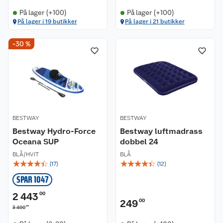
På lager (+100)
På lager (+100)
På lager i 19 butikker
På lager i 21 butikker
-30 %
BESTWAY
BESTWAY
Bestway Hydro-Force
Bestway luftmadrass
Oceana SUP
dobbel 24
BLÅ/HVIT
BLÅ
☆
☆
☆
☆
☆
☆
☆
☆
☆
☆
(
17
)
(
12
)
SPAR 1047
2 443
00
249
00
00
3 490