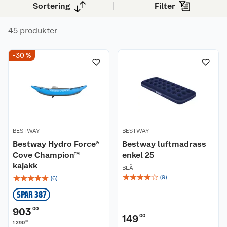
Sortering
Filter
bevegelse.
45 produkter
-30 %
BESTWAY
BESTWAY
Bestway Hydro Force®
Bestway luftmadrass
Cove Champion™
enkel 25
kajakk
BLÅ
☆
☆
☆
☆
☆
☆
☆
☆
☆
☆
(
9
)
(
6
)
SPAR 387
903
00
149
00
00
1 290