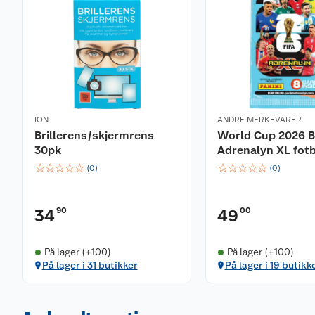
ION
ANDRE MERKEVARER
Brillerens/skjermrens
World Cup 2026 B
30pk
Adrenalyn XL fotb
☆
☆
☆
☆
☆
☆
☆
☆
☆
☆
(
0
)
(
0
)
90
00
34
49
På lager (+100)
På lager (+100)
På lager i 31 butikker
På lager i 19 butikk