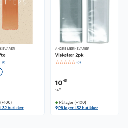
RKEVARER
ANDRE MERKEVARER
fte
Viskelær 2pk
☆
☆
☆
☆
☆
☆
(
0
)
(
0
)
43
10
90
14
 (+100)
På lager (+100)
 i 32 butikker
På lager i 32 butikker