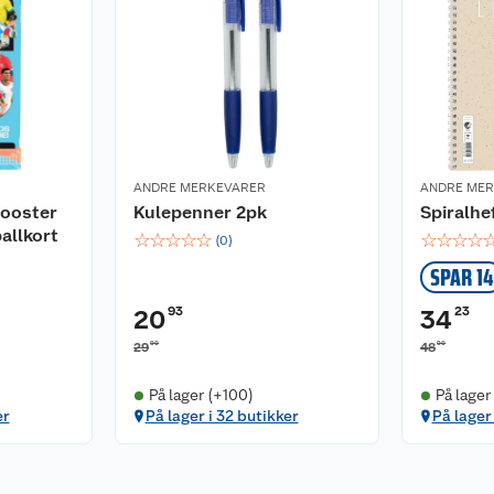
ANDRE MERKEVARER
ANDRE ME
ooster
Kulepenner 2pk
Spiralhe
allkort
☆
☆
☆
☆
☆
☆
☆
☆
☆
(
0
)
SPAR 14
93
23
20
34
90
90
29
48
På lager (+100)
På lager
er
På lager i 32 butikker
På lager