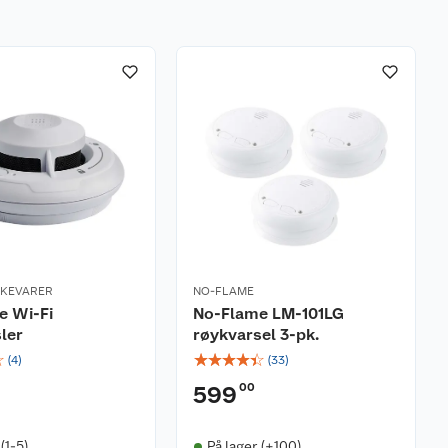
RKEVARER
NO-FLAME
e Wi-Fi
No-Flame LM-101LG
ler
røykvarsel 3-pk.
☆
☆
☆
☆
☆
☆
(
4
)
(
33
)
00
599
(1-5)
På lager (+100)