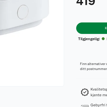
419
K
Tilgjengelig
:
Finn alternativer 
ditt postnumme
Kvalitets
kjente m
Gebyrfri