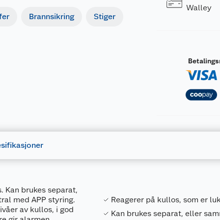
Walley
fer
Brannsikring
Stiger
Betaling
sifikasjoner
s. Kan brukes separat,
ral med APP styring.
Reagerer på kullos, som er luk
våer av kullos, i god
Kan brukes separat, eller s
ere gir alarmen