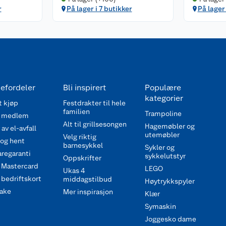
r
På lager i 7 butikker
På lager 
efordeler
Bli inspirert
Populære
kategorier
 kjøp
Festdrakter til hele
familien
Trampoline
 medlem
Alt til grillsesongen
Hagemøbler og
av el-avfall
utemøbler
Velg riktig
 og hent
barnesykkel
Sykler og
regaranti
sykkelutstyr
Oppskrifter
 Mastercard
LEGO
Ukas 4
bedriftskort
middagstilbud
Høytrykkspyler
ake
Mer inspirasjon
Klær
Symaskin
Joggesko dame