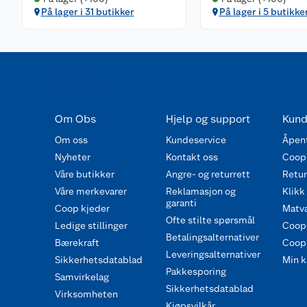
På lager i 31 butikker
På lager i 5 butikke
Om Obs
Hjelp og support
Kund
Om oss
Kundeservice
Åpent
Nyheter
Kontakt oss
Coop
Våre butikker
Angre- og returrett
Retur 
Våre merkevarer
Reklamasjon og
Klikk
garanti
Coop kjeder
Matva
Ofte stilte spørsmål
Ledige stillinger
Coop
Betalingsalternativer
Bærekraft
Coop 
Leveringsalternativer
Sikkerhetsdatablad
Min k
Pakkesporing
Samvirkelag
Sikkerhetsdatablad
Virksomheten
Kjøpsvilkår