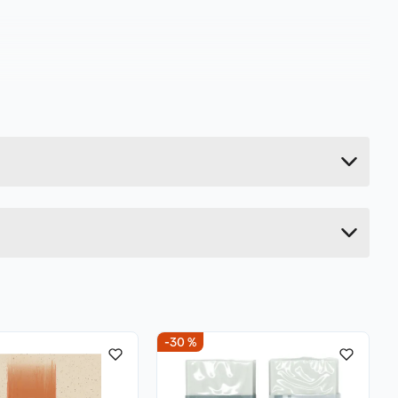
0.182 kg
4.4 cm
16.2 cm
14.4 cm
-30 %