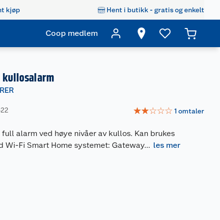
t kjøp
Hent i butikk - gratis og enkelt
Coop medlem
 kullosalarm
RER
☆
☆
☆
☆
☆
322
1
omtaler
 full alarm ved høye nivåer av kullos. Kan brukes
ed Wi-Fi Smart Home systemet: Gateway
...
les mer