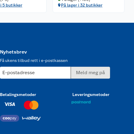
i 5 butikker
På lager i 32 butikker
Nyhetsbrev
Få ukens tilbud rett i e-postkassen
E-postadresse
Meld meg på
Betalingsmetoder
Leveringsmetoder