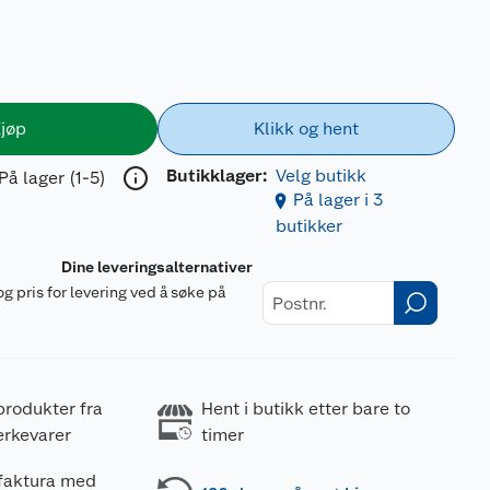
jøp
Klikk og hent
Butikklager:
Velg butikk
På lager (1-5)
På lager i 3
butikker
Dine leveringsalternativer
og pris for levering ved å søke på
r
produkter fra
Hent i butikk etter bare to
erkevarer
timer
 faktura med