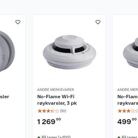
ANDRE MERKEVARER
ANDRE ME
sler
No-Flame Wi-Fi
No-Flam
røykvarsler, 3 pk
røykvars
☆
☆
☆
☆
☆
☆
☆
☆
☆
(
10
)
00
00
1 269
499
På lager (+100)
På lager 