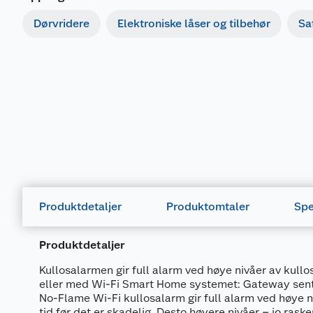
Dørvridere
Elektroniske låser og tilbehør
Sa
Produktdetaljer
Produktomtaler
Spe
Produktdetaljer
Kullosalarmen gir full alarm ved høye nivåer av kullo
eller med Wi-Fi Smart Home systemet: Gateway sent
No-Flame Wi-Fi kullosalarm gir full alarm ved høye ni
tid før det er skadelig. Desto høyere nivåer – jo rask