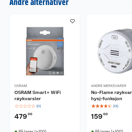
Andre alternativer
OSRAM
ANDRE MERKEVARER
OSRAM Smart+ WiFi
No-Flame røykvar
røykvarsler
hysj-funksjon
☆
☆
☆
☆
☆
☆
☆
☆
☆
☆
(
0
)
(
13
)
00
00
479
159
På lager (+100)
På lager (+100)