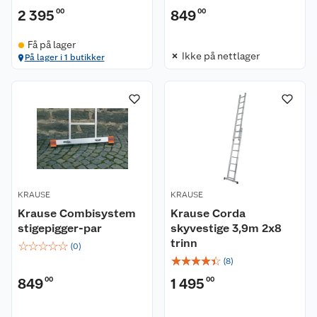
2 395
00
849
00
Få på lager
Ikke på nettlager
På lager i 1 butikker
KRAUSE
KRAUSE
Krause Combisystem
Krause Corda
stigepigger-par
skyvestige 3,9m 2x8
trinn
☆
☆
☆
☆
☆
(
0
)
☆
☆
☆
☆
☆
(
8
)
849
00
1 495
00