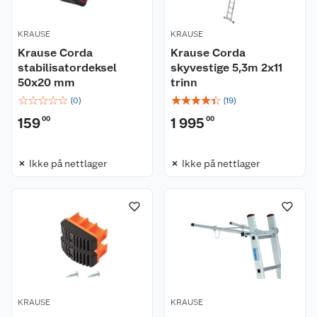
KRAUSE
KRAUSE
Krause Corda
Krause Corda
stabilisatordeksel
skyvestige 5,3m 2x11
50x20 mm
trinn
☆
☆
☆
☆
☆
☆
☆
☆
☆
☆
(
0
)
(
19
)
159
00
1 995
00
Kundeservice
Ikke på nettlager
Ikke på nettlager
Om oss
Kontakt oss
Nyheter
Angre- og returrett
Våre butikker
Reklamasjon og garanti
Våre merkevarer
Ofte stilte spørsmål
KRAUSE
KRAUSE