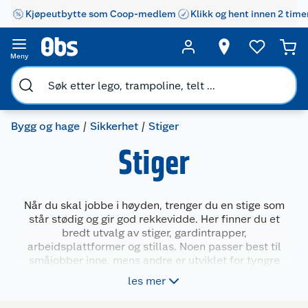
Kjøpeutbytte som Coop-medlem
Klikk og hent innen 2 time
Meny
Bygg og hage
Sikkerhet
Stiger
Stiger
Når du skal jobbe i høyden, trenger du en stige som
står stødig og gir god rekkevidde. Her finner du et
bredt utvalg av stiger, gardintrapper,
arbeidsplattformer og stillas. Noen passer best til
småjobber inne, mens andre er utviklet for tyngre
arbeid ute. Produktene finnes i ulike høyder,
les mer
materialer og varianter – til både hobbybruk og mer
krevende oppgaver.