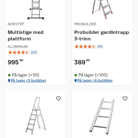
NORSTEP
PROBUILDER
Multistige med
Probuilder gardintrapp
plattform
3-trinn
☆
☆
☆
☆
☆
ALUMINIUM
(
15
)
☆
☆
☆
☆
☆
(
25
)
995
00
389
00
På lager (+50)
På lager (+100)
På lager i 5 butikker
På lager i 6 butikker