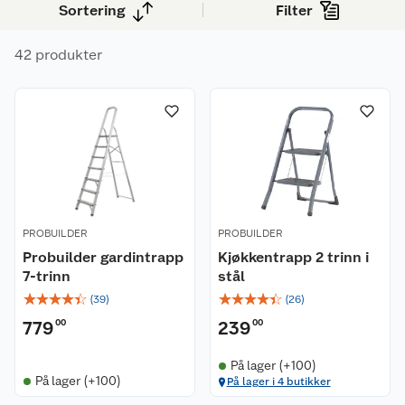
Sortering
Filter
42 produkter
PROBUILDER
PROBUILDER
Probuilder gardintrapp
Kjøkkentrapp 2 trinn i
7-trinn
stål
☆
☆
☆
☆
☆
☆
☆
☆
☆
☆
(
39
)
(
26
)
779
00
239
00
På lager (+100)
På lager (+100)
På lager i 4 butikker