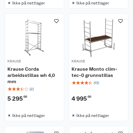
Ikke på nettlager
Ikke på nettlager
KRAUSE
KRAUSE
Krause Corda
Krause Monto clim-
arbeidsstillas wh 4,0
tec-0 grunnstillas
mm
☆
☆
☆
☆
☆
(
13
)
☆
☆
☆
☆
☆
(
2
)
5 295
00
4 995
00
Ikke på nettlager
Ikke på nettlager