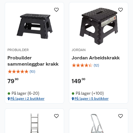
PROBUILDER
JORDAN
Probuilder
Jordan Arbeidskrakk
sammenleggbar krakk
☆
☆
☆
☆
☆
(
12
)
☆
☆
☆
☆
☆
(
10
)
79
90
149
00
På lager (6-20)
På lager (+100)
På lager i 2 butikker
På lager i 5 butikker