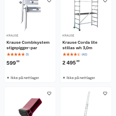
KRAUSE
KRAUSE
Krause Combisystem
Krause Corda lite
stigepigger-par
stillas wh 3,0m
☆
☆
☆
☆
☆
☆
☆
☆
☆
☆
(
1
)
(
42
)
2 495
00
599
00
Ikke på nettlager
Ikke på nettlager