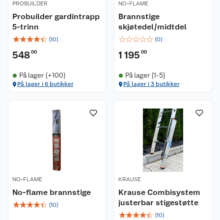
PROBUILDER
NO-FLAME
Probuilder gardintrapp
Brannstige
5-trinn
skjøtedel/midtdel
☆
☆
☆
☆
☆
☆
☆
☆
☆
☆
(
10
)
(
0
)
548
00
1 195
00
På lager (+100)
På lager (1-5)
På lager i 6 butikker
På lager i 3 butikker
NO-FLAME
KRAUSE
No-flame brannstige
Krause Combisystem
justerbar stigestøtte
☆
☆
☆
☆
☆
(
10
)
☆
☆
☆
☆
☆
(
10
)