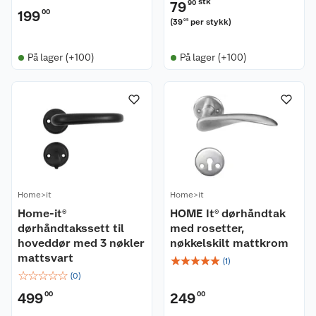
stk
79
90
199
00
(
39
per stykk
)
95
På lager (+100)
På lager (+100)
Home>it
Home>it
Home-it®
HOME It® dørhåndtak
dørhåndtakssett til
med rosetter,
hoveddør med 3 nøkler
nøkkelskilt mattkrom
mattsvart
☆
☆
☆
☆
☆
(
1
)
☆
☆
☆
☆
☆
(
0
)
499
00
249
00