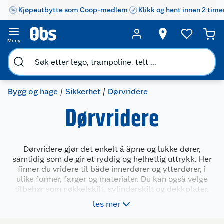
Kjøpeutbytte som Coop-medlem
Klikk og hent innen 2 time
Meny
Bygg og hage
Sikkerhet
Dørvridere
Dørvridere
Dørvridere gjør det enkelt å åpne og lukke dører,
samtidig som de gir et ryddig og helhetlig uttrykk. Her
finner du vridere til både innerdører og ytterdører, i
ulike former, farger og materialer. Du kan også velge
tilbehør som nøkkelskilt, sylinderskilt og dekkplater.
Produktene passer både til nybygg, oppussing og
les mer
utskifting – og gjør det lett å finne en stil som passer
hjemme hos deg.