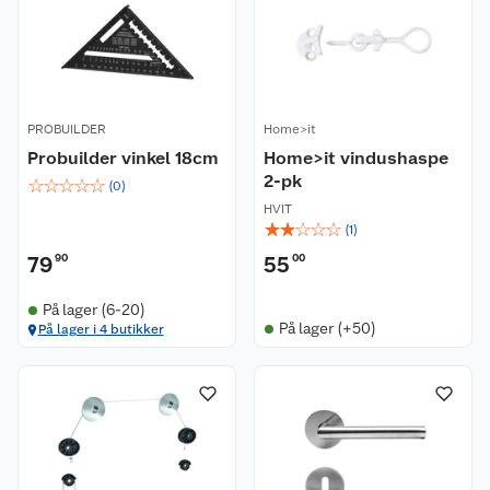
PROBUILDER
Home>it
Probuilder vinkel 18cm
Home>it vindushaspe
2-pk
☆
☆
☆
☆
☆
(
0
)
HVIT
☆
☆
☆
☆
☆
(
1
)
79
90
55
00
På lager (6-20)
På lager (+50)
På lager i 4 butikker