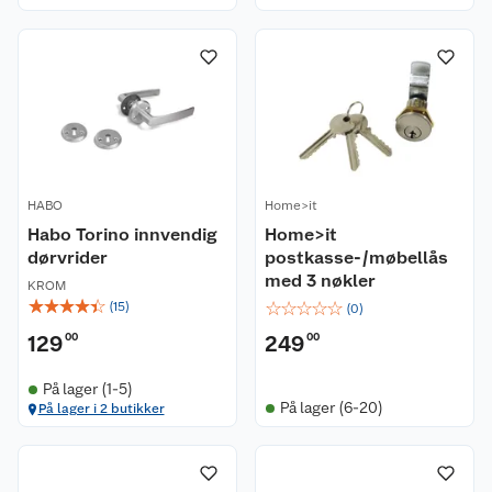
HABO
Home>it
Habo Torino innvendig
Home>it
dørvrider
postkasse-/møbellås
med 3 nøkler
KROM
☆
☆
☆
☆
☆
☆
☆
☆
☆
☆
(
15
)
(
0
)
129
00
249
00
På lager (1-5)
På lager (6-20)
På lager i 2 butikker