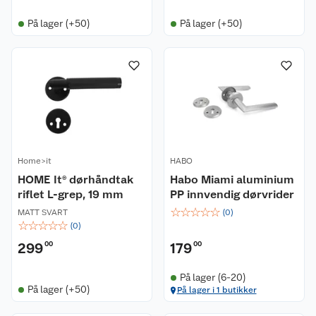
På lager (+50)
På lager (+50)
Home>it
HABO
HOME It® dørhåndtak
Habo Miami aluminium
riflet L-grep, 19 mm
PP innvendig dørvrider
☆
☆
☆
☆
☆
MATT SVART
(
0
)
☆
☆
☆
☆
☆
(
0
)
299
00
179
00
På lager (6-20)
På lager (+50)
På lager i 1 butikker