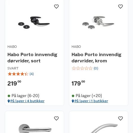
HABO
HABO
Habo Porto innvendig
Habo Porto innvendig
dørvrider, sort
dørvrider, krom
☆
☆
☆
☆
☆
SVART
(
0
)
☆
☆
☆
☆
☆
(
4
)
219
00
179
00
På lager (6-20)
På lager (+20)
På lager i 4 butikker
På lager i 1 butikker
Kundeservice
Om oss
Kontakt oss
Nyheter
Angre- og returrett