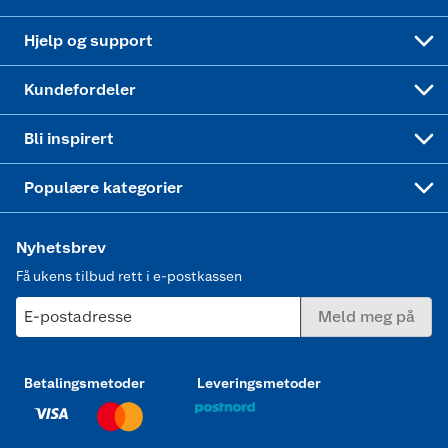
Leveringstid
Coop bedriftskort
Oppskrifter
Høytrykkspyler
Hjelp og support
Min kake
Ukas 4 middagstilbud
Klær
Kundefordeler
Mer inspirasjon
Symaskin
Bli inspirert
Joggesko dame
Populære kategorier
Nyhetsbrev
Få ukens tilbud rett i e-postkassen
E-postadresse
Meld meg på
Betalingsmetoder
Leveringsmetoder