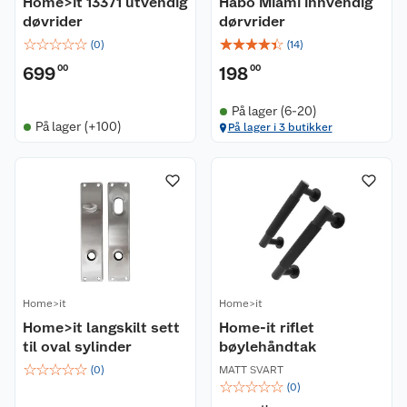
Home>it 13371 utvendig
Habo Miami innvendig
døvrider
dørvrider
☆
☆
☆
☆
☆
☆
☆
☆
☆
☆
(
0
)
(
14
)
699
00
198
00
På lager (6-20)
På lager (+100)
På lager i 3 butikker
Home>it
Home>it
Home>it langskilt sett
Home-it riflet
til oval sylinder
bøylehåndtak
☆
☆
☆
☆
☆
(
0
)
MATT SVART
☆
☆
☆
☆
☆
(
0
)