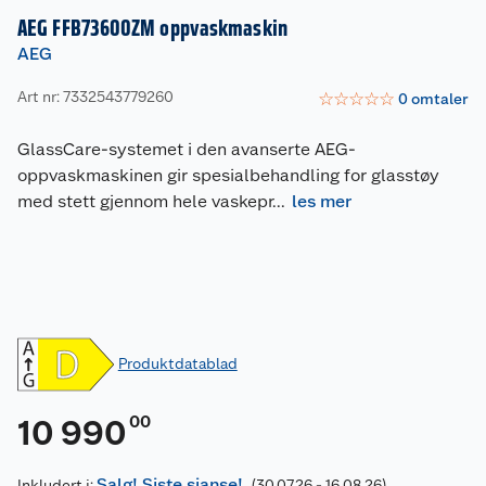
AEG FFB73600ZM oppvaskmaskin
AEG
Art nr: 7332543779260
☆
☆
☆
☆
☆
0
omtaler
GlassCare-systemet i den avanserte AEG-
oppvaskmaskinen gir spesialbehandling for glasstøy
med stett gjennom hele vaskepr
...
les mer
Produktdatablad
00
10 990
Salg! Siste sjanse!
Inkludert i:
(30.07.26 - 16.08.26)