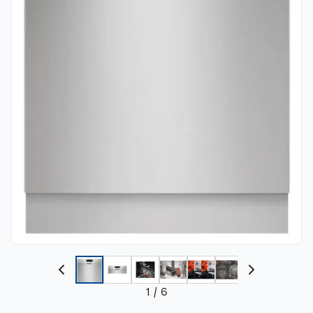
1
/
6