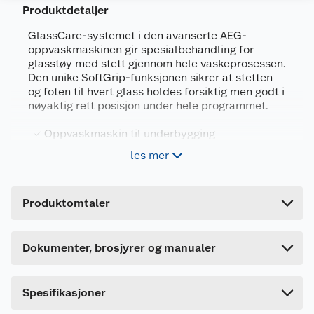
Produktdetaljer
GlassCare-systemet i den avanserte AEG-
Brosjyrer
oppvaskmaskinen gir spesialbehandling for
glasstøy med stett gjennom hele vaskeprosessen.
643428_7332543779260_.pdf
Den unike SoftGrip-funksjonen sikrer at stetten
Last ned / vis datablad
og foten til hvert glass holdes forsiktig men godt i
nøyaktig rett posisjon under hele programmet.
Produktdatablad
Generelt
Oppvaskmaskin til underbygging
Artikkelnummer
7332543779260
643430_7332543779260_.pdf
Lydnivå: 42 dB
les mer
Last ned / vis datablad
Leverandørens artikkelnummer
911444451
Kapasitet: 13 kuverter og bestikkurv
Forpakningsmål
Brukermanual
6 programmer
Produktomtaler
Bruttovekt
45 kg
643429_7332543779260_.pdf
BARE PLETTFRI GLASS. HÅNDVASK ER
Høyde
97.5 cm
Last ned / vis datablad
Dette produktet har ikke fått noen omtale ennå.
UNØDVENDIG
Dokumenter, brosjyrer og manualer
Lengde
68 cm
GlassCare-systemet i den avanserte AEG-
Hvis du kjøper produktet får du invitasjon til å gi
oppvaskmaskinen gir spesialbehandling for
en omtale.
Bredde
63.5 cm
glasstøy med stett gjennom hele vaskeprosessen.
Spesifikasjoner
Den unike SoftGrip-funksjonen sikrer at stetten