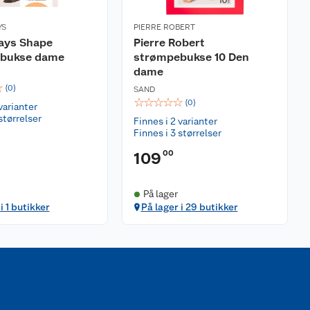
YS
PIERRE ROBERT
Days Shape
Pierre Robert
bukse dame
strømpebukse 10 Den
dame
☆
(
0
)
SAND
☆
☆
☆
☆
☆
(
0
)
varianter
størrelser
Finnes i 2 varianter
Finnes i 3 størrelser
00
109
På lager
i 1 butikker
På lager i 29 butikker