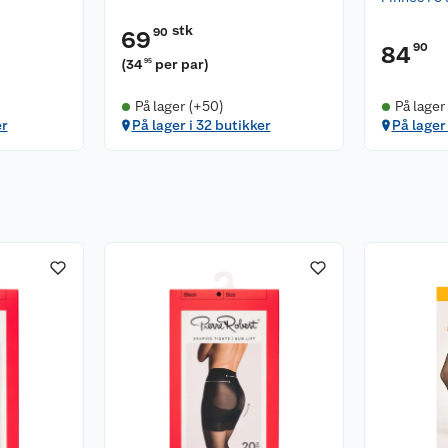
stk
90
69
90
84
(
34
per par
)
95
På lager (+50)
På lager
er
På lager i 32 butikker
På lager 