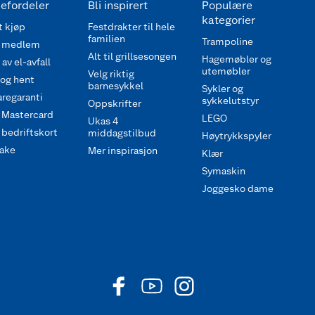
efordeler
Bli inspirert
Populære
kategorier
 kjøp
Festdrakter til hele
familien
Trampoline
 medlem
Alt til grillsesongen
Hagemøbler og
av el-avfall
utemøbler
Velg riktig
 og hent
barnesykkel
Sykler og
regaranti
sykkelutstyr
Oppskrifter
 Mastercard
LEGO
Ukas 4
bedriftskort
middagstilbud
Høytrykkspyler
ake
Mer inspirasjon
Klær
Symaskin
Joggesko dame