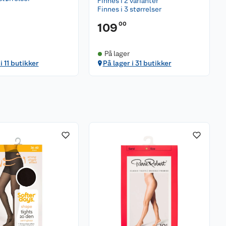
Finnes i 2 varianter
Finnes i 3 størrelser
00
109
På lager
i 11 butikker
På lager i 31 butikker