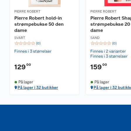
PIERRE ROBERT
PIERRE ROBERT
Pierre Robert hold-in
Pierre Robert Sha
strømpebukse 50 den
strømpebukse 20
dame
dame
SVART
SAND
☆
☆
☆
☆
☆
☆
☆
☆
☆
☆
(
0
)
(
0
)
Finnes i 3 størrelser
Finnes i 2 varianter
Finnes i 3 størrelser
00
00
129
159
På lager
På lager
På lager i 32 butikker
På lager i 32 butikk