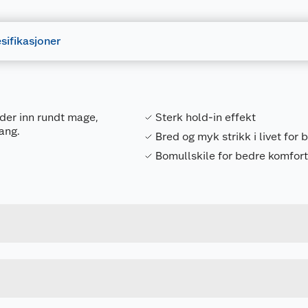
sifikasjoner
der inn rundt mage,
Sterk hold-in effekt
gang.
Bred og myk strikk i livet for
Bomullskile for bedre komfor
Forpakningsmål
7028413004630
Bruttovekt
12911
Høyde
36-40
Lengde
SAND
Bredde