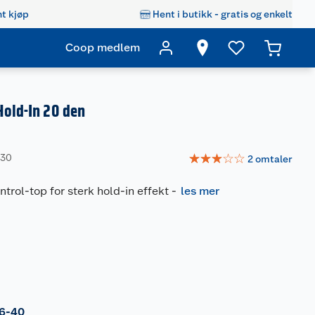
t kjøp
Hent i butikk - gratis og enkelt
Coop medlem
Hold-In 20 den
☆
☆
☆
☆
☆
630
2
omtaler
trol-top for sterk hold-in effekt
-
les mer
d
6-40