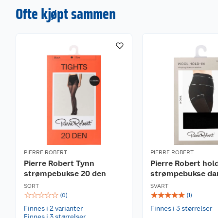
Ofte kjøpt sammen
PIERRE ROBERT
PIERRE ROBERT
Pierre Robert Tynn
Pierre Robert hol
strømpebukse 20 den
strømpebukse d
SORT
SVART
☆
☆
☆
☆
☆
☆
☆
☆
☆
☆
(
0
)
(
1
)
Finnes i 2 varianter
Finnes i 3 størrelser
Finnes i 3 størrelser