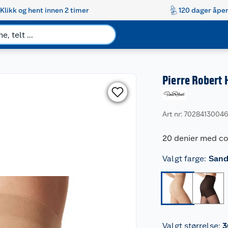
Klikk og hent innen 2 timer
120 dager åpen
Pierre Robert 
Art nr: 7028413004
20 denier med con
Valgt farge
:
San
Valgt størrelse
:
3