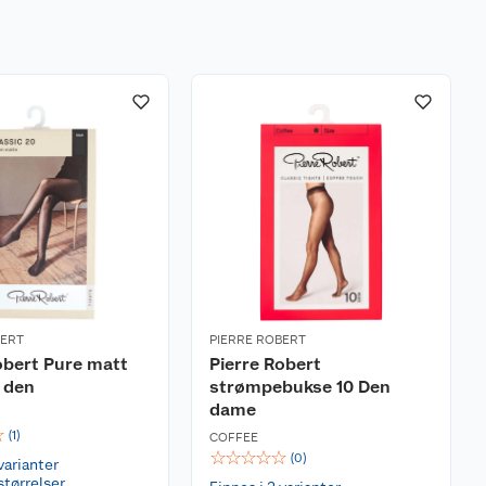
BERT
PIERRE ROBERT
obert Pure matt
Pierre Robert
0 den
strømpebukse 10 Den
dame
☆
(
1
)
COFFEE
☆
☆
☆
☆
☆
(
0
)
varianter
størrelser