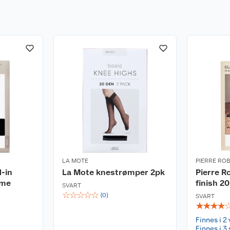
LA MOTE
PIERRE RO
d-in
La Mote knestrømper 2pk
Pierre R
ame
finish 2
SVART
☆
☆
☆
☆
☆
(
0
)
SVART
☆
☆
☆
☆
Finnes i 2 
Finnes i 3 