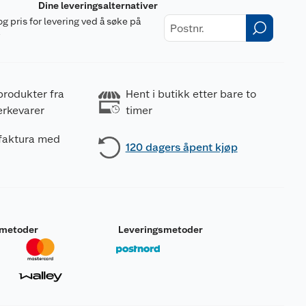
Dine leveringsalternativer
og pris for levering ved å søke på
r
produkter fra
Hent i butikk etter bare to
erkevarer
timer
 faktura med
120 dagers åpent kjøp
smetoder
Leveringsmetoder