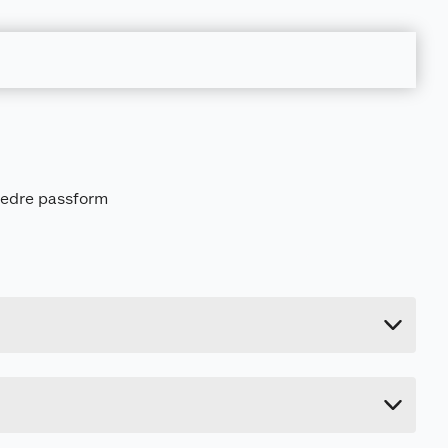
 bedre passform
t
0.079 kg
17 cm
2 cm
10.2 cm