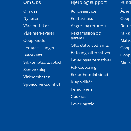
Om Obs
Hjelp og support
Kund
Om oss
Kundeservice
Åpent
Nyheter
Kontakt oss
Coop
Våre butikker
Angre- og returrett
Retur 
Våre merkevarer
Reklamasjon og
Klikk
garanti
Coop kjeder
Matva
Ofte stilte spørsmål
Ledige stillinger
Coop
Betalingsalternativer
Bærekraft
Coop 
Leveringsalternativer
Sikkerhetsdatablad
Min k
Pakkesporing
Samvirkelag
Sikkerhetsdatablad
Virksomheten
Kjøpsvilkår
Sponsorvirksomhet
Personvern
Cookies
Leveringstid