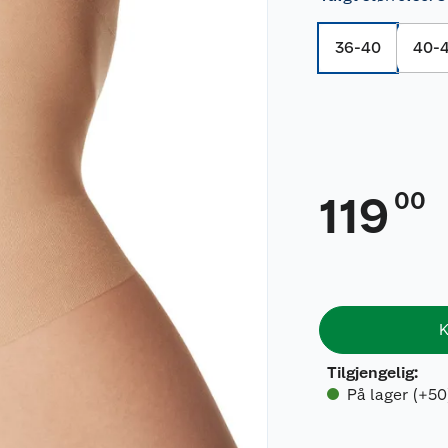
36-40
40-
00
119
K
Tilgjengelig
:
På lager (+50