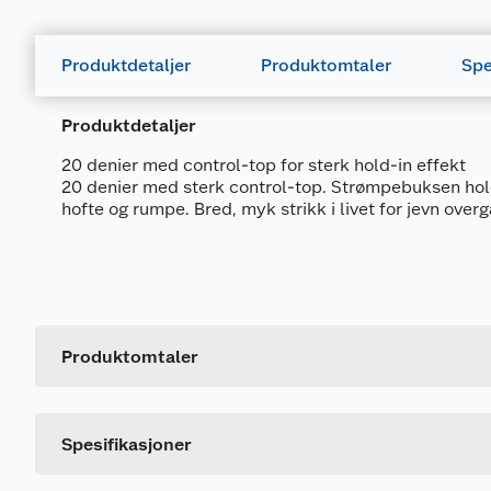
Produktdetaljer
Produktomtaler
Spe
Produktdetaljer
20 denier med control-top for sterk hold-in effekt
20 denier med sterk control-top. Strømpebuksen hol
hofte og rumpe. Bred, myk strikk i livet for jevn over
Generelt
Artikkelnummer
Leverandørens artikkelnummer
Produktomtaler
Størrelse
Farge
Spesifikasjoner