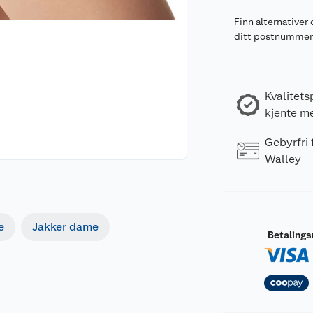
Finn alternativer 
ditt postnumme
Kvalitets
kjente m
Gebyrfri
Walley
e
Jakker dame
Betaling