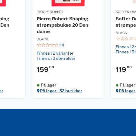
PIERRE ROBERT
SOFTER DA
ping
Pierre Robert Shaping
Softer 
 Den
strømpebukse 20 Den
strømpe
dame
BLACK
☆
☆
☆
☆
BLACK
☆
☆
☆
☆
☆
(
0
)
Finnes i 2 
Finnes i 3 
Finnes i 2 varianter
Finnes i 3 størrelser
00
00
159
119
På lager
På lager
er
På lager i 32 butikker
På lager 