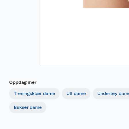
Oppdag mer
Treningsklær dame
Ull dame
Undertøy dam
Bukser dame