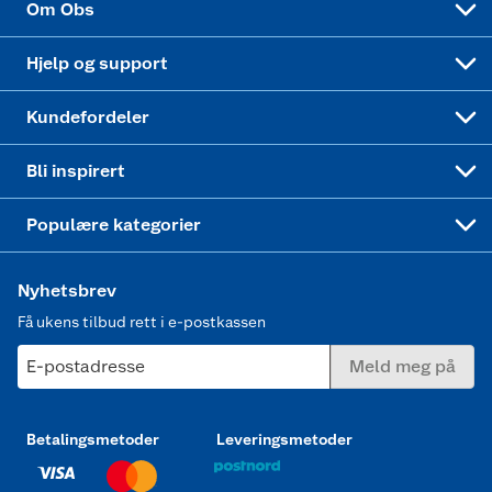
Om Obs
Leveringstid
Coop bedriftskort
Oppskrifter
Høytrykkspyler
Hjelp og support
Min kake
Ukas 4 middagstilbud
Klær
Kundefordeler
Mer inspirasjon
Symaskin
Bli inspirert
Joggesko dame
Populære kategorier
Nyhetsbrev
Få ukens tilbud rett i e-postkassen
E-postadresse
Meld meg på
Betalingsmetoder
Leveringsmetoder