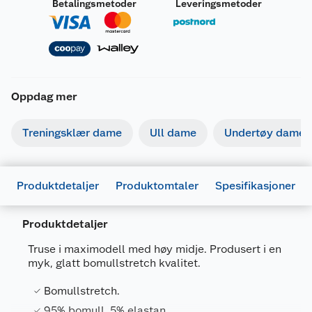
Betalingsmetoder
Leveringsmetoder
Oppdag mer
Treningsklær dame
Ull dame
Undertøy dame
Produktdetaljer
Produktomtaler
Spesifikasjoner
Produktdetaljer
Generelt
Truse i maximodell med høy midje. Produsert i en
Artikkelnummer
7318161438611
myk, glatt bomullstretch kvalitet.
Leverandørens artikkelnummer
8320101-842
Bomullstretch.
Størrelse
M
95% bomull, 5% elastan