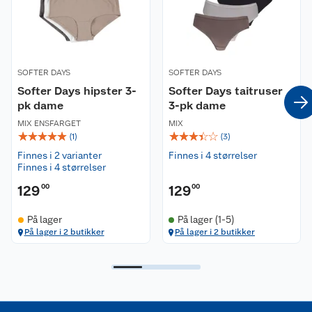
Nyheter
Angre- og returrett
Våre butikker
Reklamasjon og garanti
SOFTER DAYS
Våre merkevarer
SOFTER DAYS
Ofte stilte spørsmål
Softer Days hipster 3-
Softer Days taitruser
pk dame
3-pk dame
Coop kjeder
Betalingsalternativer
MIX ENSFARGET
MIX
☆
☆
☆
☆
☆
☆
☆
☆
☆
☆
(
1
)
(
3
)
Ledige stillinger
Leveringsalternativer
Åpent kjøp
Finnes i 2 varianter
Finnes i 4 størrelser
Finnes i 4 størrelser
Bærekraft
Pakkesporing
Coop medlem
129
00
129
00
Sikkerhetsdatablad
Sikkerhetsdatablad
Retur av el-avfall
Trampoline
På lager
På lager (1-5)
På lager i 2 butikker
På lager i 2 butikker
Samvirkelag
Kjøpsvilkår
Klikk og hent
Festdrakter til hele familien
Hagemøbler og utemøbler
Virksomheten
Personvern
Matvaregaranti
Alt til grillsesongen
Sykler og sykkelutstyr
Sponsorvirksomhet
Cookies
Coop Mastercard
Velg riktig barnesykkel
LEGO