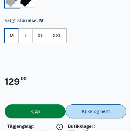
Valgt størrelse
:
M
M
L
XL
XXL
00
129
Kjøp
Klikk og hent
Tilgjengelig
:
Butikklager: