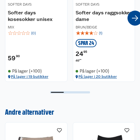
SOFTER DAYS
SOFTER DAYS
Softer days
Softer days raggsokker
kosesokker unisex
dame
MIX
BRUN/BEIGE
☆
☆
☆
☆
☆
☆
☆
☆
☆
☆
(
0
)
(
1
)
SPAR 24
24
95
59
90
90
49
På lager (+100)
På lager (+100)
På lager i 19 butikker
På lager i 20 butikker
Andre alternativer
Kundeservice
Om oss
Kontakt oss