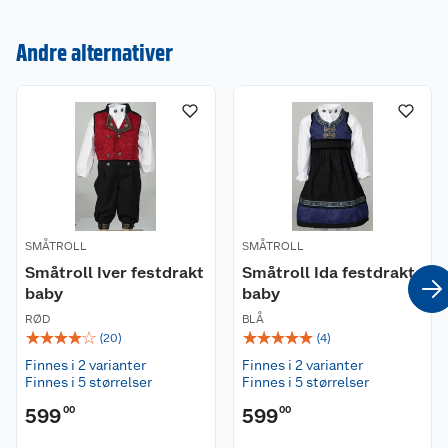
Andre alternativer
Kundeservice
Om oss
Kontakt oss
Nyheter
Angre- og returrett
Våre butikker
Reklamasjon og garanti
SMÅTROLL
Våre merkevarer
SMÅTROLL
Ofte stilte spørsmål
Småtroll Iver festdrakt
Småtroll Ida festdrakt
baby
baby
Coop kjeder
Betalingsalternativer
RØD
BLÅ
☆
☆
☆
☆
☆
☆
☆
☆
☆
☆
(
20
)
(
4
)
Ledige stillinger
Leveringsalternativer
Åpent kjøp
Finnes i 2 varianter
Finnes i 2 varianter
Finnes i 5 størrelser
Finnes i 5 størrelser
Bærekraft
Pakkesporing
Coop medlem
599
00
599
00
Sikkerhetsdatablad
Sikkerhetsdatablad
Retur av el-avfall
Trampoline