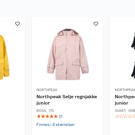
låser før vask. Ikke
n etter vask. Heng
akken ikke
NORTHPEAK
NORTHPEA
er vi å redusere antall
Northpeak Selje regnjakke
Northpea
d en klut. Heng
junior
junior
orlenge levetiden på
for unødvendig
ROSA
,
176
SVART
,
ONE
☆
☆
☆
☆
☆
☆
☆
☆
☆
(
1
)
Finnes i 4 størrelser
r.