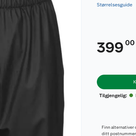
Størrelsesguide
00
399
K
Tilgjengelig
:
Finn alternativer 
ditt postnumme