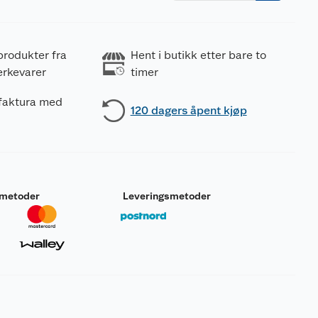
produkter fra
Hent i butikk etter bare to
erkevarer
timer
 faktura med
120 dagers åpent kjøp
smetoder
Leveringsmetoder