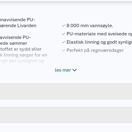
annavvisende PU-
hørende Livarden
8 000 mm vannsøyle.
PU-materiale med sveisede 
nnavvisende PU-
Elastisk linning og godt synlig
apede sømmer
toffet er sydd eller
Perfekt på regnværsdager
k linning sørger for en
 gir økt synlighet og
les mer
Forpakningsmål
7070052433265
Bruttovekt
21940CP-10
Høyde
10 ÅR
Lengde
u kjøper produktet får du invitasjon til å gi en omtale.
SVART
Bredde