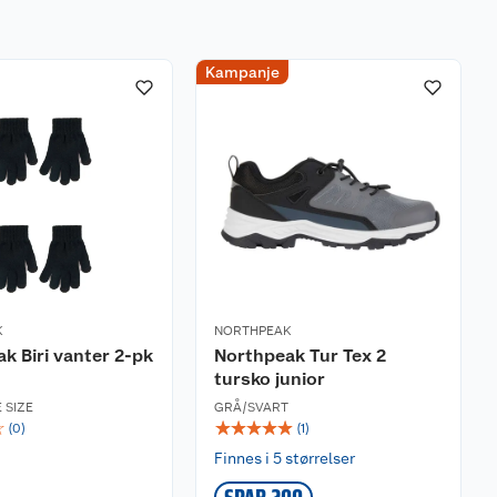
Kampanje
K
NORTHPEAK
k Biri vanter 2-pk
Northpeak Tur Tex 2
tursko junior
 SIZE
GRÅ/SVART
☆
☆
☆
☆
☆
☆
(
0
)
(
1
)
Finnes i 5 størrelser