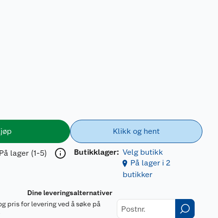
jøp
Klikk og hent
Butikklager:
Velg butikk
På lager (1-5)
På lager i 2
butikker
Dine leveringsalternativer
og pris for levering ved å søke på
r