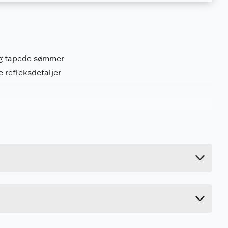
og tapede sømmer
e refleksdetaljer
0.4 kg
4 cm
45 cm
30 cm