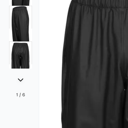
1
/
6