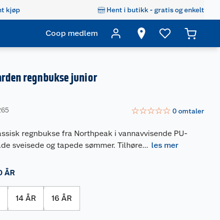
t kjøp
Hent i butikk - gratis og enkelt
Coop medlem
arden regnbukse junior
☆
☆
☆
☆
☆
265
0
omtaler
lassisk regnbukse fra Northpeak i vannavvisende PU-
de sveisede og tapede sømmer. Tilhøre
...
les mer
0 ÅR
R
14 ÅR
16 ÅR