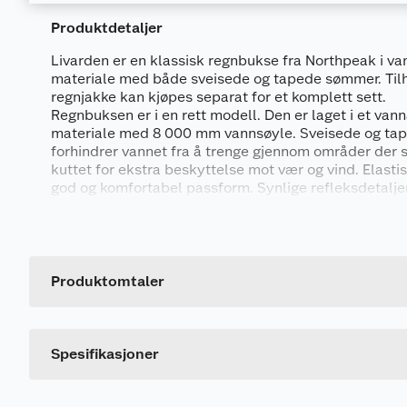
Produktdetaljer
Livarden er en klassisk regnbukse fra Northpeak i v
materiale med både sveisede og tapede sømmer. Til
regnjakke kan kjøpes separat for et komplett sett.
Regnbuksen er i en rett modell. Den er laget i et va
materiale med 8 000 mm vannsøyle. Sveisede og t
forhindrer vannet fra å trenge gjennom områder der s
kuttet for ekstra beskyttelse mot vær og vind. Elastis
god og komfortabel passform. Synlige refleksdetaljer
trygghet i mørke omgivelser.
Generelt
Øvrige detaljer:
Artikkelnummer
• PU-materiale
Leverandørens artikkelnummer
Produktomtaler
• Sveisede og tapede sømmer
• Elastisk linning
Størrelse
• Synlige refleksdetaljer
Dette produktet har ikke fått noen omtale ennå. Hvis d
Farge
Spesifikasjoner
Materiale:
Ytterstoff i 100% polyester (PU)
Fôr i 100% polyester