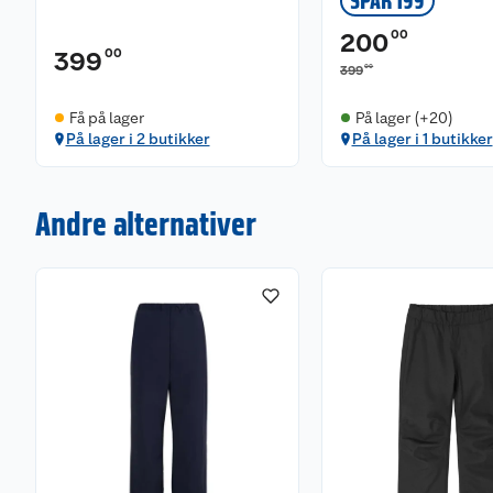
SPAR 199
00
200
00
399
00
399
Få på lager
På lager (+20)
På lager i 2 butikker
På lager i 1 butikker
Andre alternativer