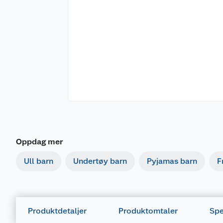
Oppdag mer
Ull barn
Undertøy barn
Pyjamas barn
F
Produktdetaljer
Produktomtaler
Spe