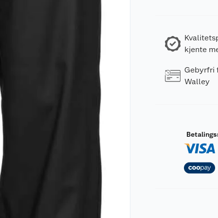
Kvalitets
kjente m
Gebyrfri
Walley
Betaling