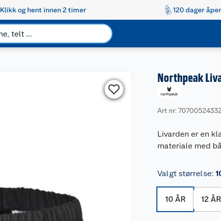
Klikk og hent innen 2 timer
120 dager åpen
Northpeak Liv
Art nr: 7070052433
Livarden er en k
materiale med bå
Valgt størrelse
:
1
10 ÅR
12 Å