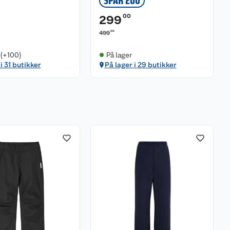
SPAR 200
00
299
00
499
 (+100)
På lager
i 31 butikker
På lager i 29 butikker