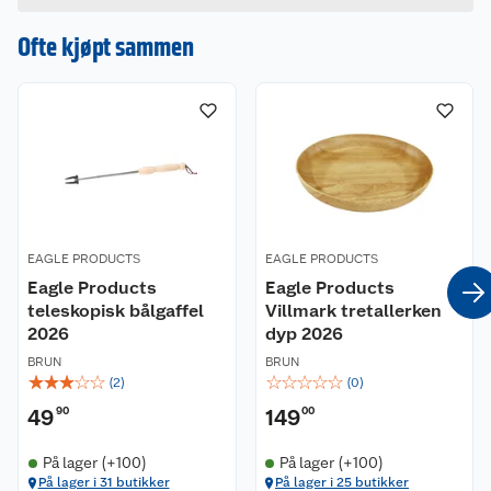
håndtak og hull for en finger. Det gjør koppen god
å holde i. Vekt er 130 g og volum er 2 dl.
Ofte kjøpt sammen
EAGLE PRODUCTS
EAGLE PRODUCTS
Eagle Products
Eagle Products
teleskopisk bålgaffel
Villmark tretallerken
2026
dyp 2026
BRUN
BRUN
☆
☆
☆
☆
☆
☆
☆
☆
☆
☆
(
2
)
(
0
)
49
90
149
00
På lager (+100)
På lager (+100)
På lager i 31 butikker
På lager i 25 butikker