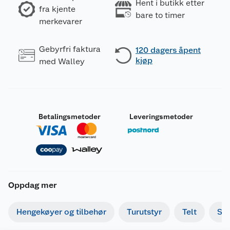
Hent i butikk etter
fra kjente
bare to timer
merkevarer
Gebyrfri faktura
120 dagers åpent
kjøp
med Walley
Betalingsmetoder
Leveringsmetoder
Oppdag mer
Hengekøyer og tilbehør
Turutstyr
Telt
So