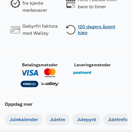
fra kjente
bare to timer
merkevarer
Gebyrfri faktura
120 dagers åpent
kjøp
med Walley
Betalingsmetoder
Leveringsmetoder
Oppdag mer
Julekalender
Juletre
Julepynt
Juletrefot