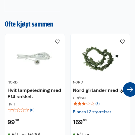
julepynt og
julegaver til
dekorasjoner, lys og
Ofte kjøpt sammen
juletrær. Gjør
julehandelen enkel
og stressfri hos oss!
NORD
NORD
Hvit lampeledning med
Nord girlander med lys
E14 sokkel.
GRØNN
☆
☆
☆
☆
☆
(
3
)
HVIT
☆
☆
☆
☆
☆
(
0
)
Finnes i 2 størrelser
99
90
169
00
På lager (+100)
På lager