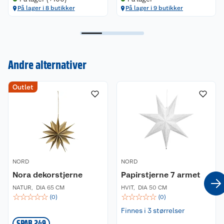
På lager i 8 butikker
På lager i 9 butikker
Andre alternativer
Kundeservice
Outlet
Om oss
Kontakt oss
Nyheter
Angre- og returrett
Våre butikker
Reklamasjon og garanti
NORD
NORD
Våre merkevarer
Ofte stilte spørsmål
Nora dekorstjerne
Papirstjerne 7 armet
Coop kjeder
Betalingsalternativer
NATUR
,
DIA 65 CM
HVIT
,
DIA 50 CM
☆
☆
☆
☆
☆
☆
☆
☆
☆
☆
(
0
)
(
0
)
Finnes i 3 størrelser
Ledige stillinger
Leveringsalternativer
Åpent kjøp
SPAR 249