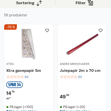
Sortering
Filter
innpakningen. Enten du pakker inn mange gaver
eller bare noen få, finnes det noe som dekker
19 produkter
behovet.
-70 %
XTRA
ANDRE MERKEVARER
Xtra gavepapir 5m
Julepapir 2m x 70 cm
☆
☆
☆
☆
☆
☆
☆
☆
☆
☆
(
0
)
(
0
)
SPAR 34
14
70
49
00
00
49
På lager (+100)
På lager (+20)