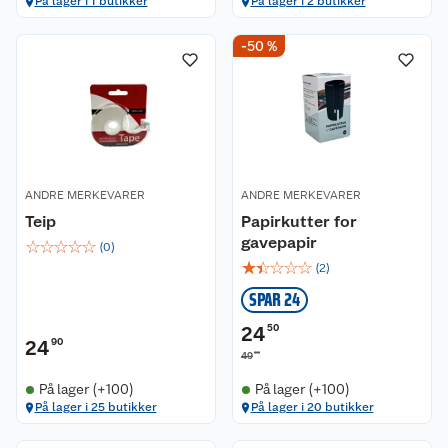
På lager i 1 butikker
På lager i 2 butikker
-50 %
ANDRE MERKEVARER
ANDRE MERKEVARER
Teip
Papirkutter for
gavepapir
☆
☆
☆
☆
☆
(
0
)
☆
☆
☆
☆
☆
(
2
)
SPAR 24
24
50
24
90
00
49
På lager (+100)
På lager (+100)
På lager i 25 butikker
På lager i 20 butikker