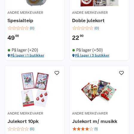
ANDRE MERKEVARER
ANDRE MERKEVARER
Spesialteip
Doble julekort
☆
☆
☆
☆
☆
☆
☆
☆
☆
☆
(
0
)
(
0
)
49
00
22
90
På lager (+20)
På lager (+50)
På lager i 1 butikker
På lager i 3 butikker
ANDRE MERKEVARER
ANDRE MERKEVARER
Julekort 10pk
Julekort m/ musikk
☆
☆
☆
☆
☆
☆
☆
☆
☆
☆
(
0
)
(
1
)