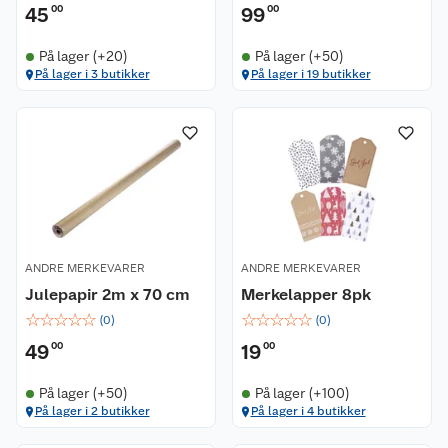
45
00
99
00
På lager (+20)
På lager (+50)
På lager i 3 butikker
På lager i 19 butikker
ANDRE MERKEVARER
ANDRE MERKEVARER
Julepapir 2m x 70 cm
Merkelapper 8pk
☆
☆
☆
☆
☆
☆
☆
☆
☆
☆
(
0
)
(
0
)
49
00
19
00
På lager (+50)
På lager (+100)
På lager i 2 butikker
På lager i 4 butikker