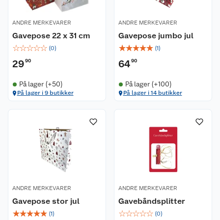
ANDRE MERKEVARER
ANDRE MERKEVARER
Gavepose 22 x 31 cm
Gavepose jumbo jul
☆
☆
☆
☆
☆
☆
☆
☆
☆
☆
(
0
)
(
1
)
29
90
64
90
På lager (+50)
På lager (+100)
På lager i 9 butikker
På lager i 14 butikker
ANDRE MERKEVARER
ANDRE MERKEVARER
Gavepose stor jul
Gavebåndsplitter
☆
☆
☆
☆
☆
☆
☆
☆
☆
☆
(
1
)
(
0
)
Kundeservice