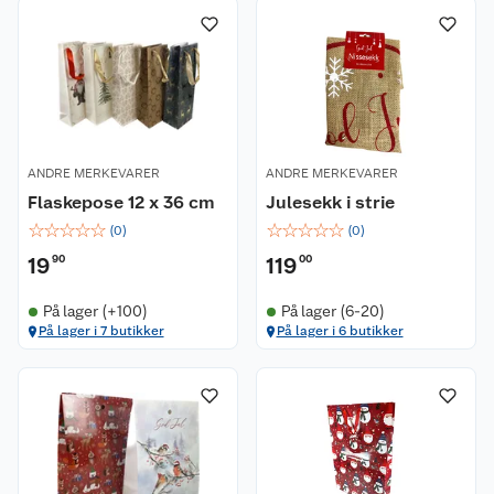
ANDRE MERKEVARER
ANDRE MERKEVARER
Flaskepose 12 x 36 cm
Julesekk i strie
☆
☆
☆
☆
☆
☆
☆
☆
☆
☆
(
0
)
(
0
)
19
90
119
00
På lager (+100)
På lager (6-20)
På lager i 7 butikker
På lager i 6 butikker