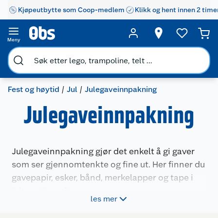
Kjøpeutbytte som Coop-medlem
Klikk og hent innen 2 time
Meny
Fest og høytid
Jul
Julegaveinnpakning
Julegaveinnpakning
Julegaveinnpakning gjør det enkelt å gi gaver
som ser gjennomtenkte og fine ut. Her finner du
gavepapir, esker, bånd, merkelapper og tape i
julemotiv og farger som passer sesongen.
les mer
Produktene passer både til små og store gaver,
og lar deg sette et personlig preg på