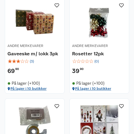
ANDRE MERKEVARER
ANDRE MERKEVARER
Gaveeske m/ lokk 3pk
Rosetter 12pk
☆
☆
☆
☆
☆
☆
☆
☆
☆
☆
(
3
)
(
0
)
69
90
39
90
På lager (+100)
På lager (+100)
På lager i 10 butikker
På lager i 10 butikker