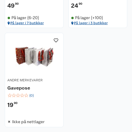
49
90
24
90
Om oss
Kontakt oss
På lager (6-20)
På lager (+100)
På lager i 7 butikker
På lager i 3 butikker
Nyheter
Angre- og returrett
Våre butikker
Reklamasjon og garanti
Våre merkevarer
Ofte stilte spørsmål
Coop kjeder
Betalingsalternativer
ANDRE MERKEVARER
Ledige stillinger
Leveringsalternativer
Åpent kjøp
Gavepose
☆
☆
☆
☆
☆
(
0
)
Bærekraft
Pakkesporing
Coop medlem
19
90
Sikkerhetsdatablad
Sikkerhetsdatablad
Retur av el-avfall
Trampoline
Ikke på nettlager
Samvirkelag
Kjøpsvilkår
Klikk og hent
Festdrakter til hele familien
Hagemøbler og utemøbler