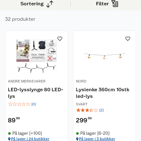
Sortering
Filter
flerfarget eller kaldt lys – med strøm eller
batteri. Produktene gjør det enkelt å pynte til
32 produkter
jul, enten du vil ha det diskret eller mer synlig.
ANDRE MERKEVARER
NORD
LED-lysslynge 80 LED-
Lyslenke 360cm 10stk
lys
led-lys
☆
☆
☆
☆
☆
(
0
)
SVART
☆
☆
☆
☆
☆
(
2
)
89
90
299
00
På lager (+100)
På lager (6-20)
På lager i 24 butikker
På lager i 3 butikker