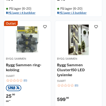
På lager (6-20)
På lager (6-20)
På lager i 4 butikker
På lager i 3 butikker
Outlet
BYGG SAMMEN
BYGG SAMMEN
Bygg Sammen ring-
Bygg Sammen
kobling
Cluster150 LED
lyslenke
SVART
☆
☆
☆
☆
☆
(
0
)
SVART
☆
☆
☆
☆
☆
(
0
)
SPAR 74
25
00
599
00
90
99