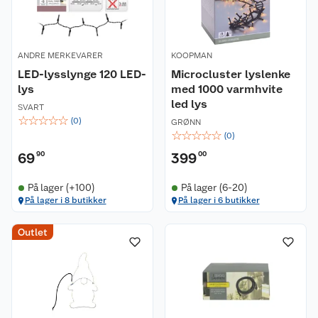
ANDRE MERKEVARER
KOOPMAN
LED-lysslynge 120 LED-
Microcluster lyslenke
lys
med 1000 varmhvite
led lys
SVART
☆
☆
☆
☆
☆
(
0
)
GRØNN
☆
☆
☆
☆
☆
(
0
)
69
90
399
00
På lager (+100)
På lager (6-20)
På lager i 8 butikker
På lager i 6 butikker
Outlet