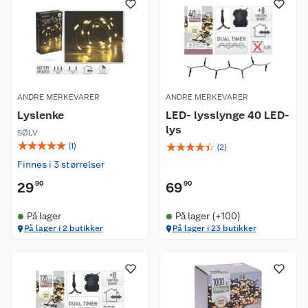
ANDRE MERKEVARER
ANDRE MERKEVARER
Lyslenke
LED- lysslynge 40 LED-
lys
SØLV
☆
☆
☆
☆
☆
☆
☆
☆
☆
☆
(
1
)
(
2
)
Finnes i 3 størrelser
29
90
69
90
På lager
På lager (+100)
På lager i 2 butikker
På lager i 23 butikker