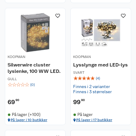
KOOPMAN
KOOPMAN
Silwerwire cluster
Lysslynge med LED-lys
lyslenke, 100 WW LED.
SVART
☆
☆
☆
☆
☆
(
4
)
GULL
☆
☆
☆
☆
☆
(
0
)
Finnes i 2 varianter
Finnes i 3 størrelser
69
90
99
90
På lager (+100)
På lager
På lager i 10 butikker
På lager i 17 butikker