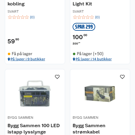
kobling
Light Kit
SVART
SVART
☆
☆
☆
☆
☆
☆
☆
☆
☆
☆
(
0
)
(
0
)
SPAR 299
100
00
59
90
00
399
Få på lager
På lager (+50)
På lager i 9 butikker
På lager i 14 butikker
BYGG SAMMEN
BYGG SAMMEN
Bygg Sammen 100 LED
Bygg Sammen
istapp lysslynge
strømkabel