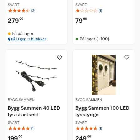
SVART
SVART
☆
☆
☆
☆
☆
☆
☆
☆
☆
☆
(
2
)
(
1
)
279
00
79
90
Få på lager
På lager (+100)
På lager i 1 butikker
BYGG SAMMEN
BYGG SAMMEN
Bygg Sammen 40 LED
Bygg Sammen 100 LED
lys startsett
lysslynge
SVART
SVART
☆
☆
☆
☆
☆
☆
☆
☆
☆
☆
(
1
)
(
1
)
199
00
249
00