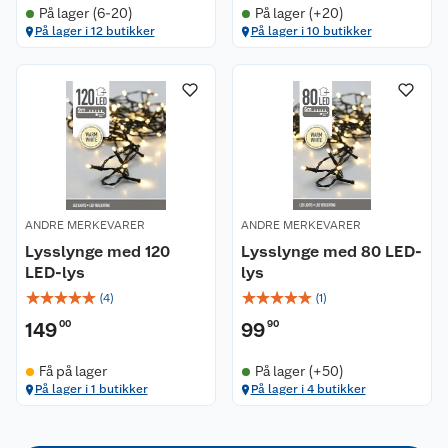
På lager (6-20)
På lager (+20)
Kundeservice
På lager i 12 butikker
På lager i 10 butikker
Om oss
Kontakt oss
Nyheter
Angre- og returrett
Våre butikker
Reklamasjon og garanti
Våre merkevarer
Ofte stilte spørsmål
ANDRE MERKEVARER
ANDRE MERKEVARER
Lysslynge med 120
Lysslynge med 80 LED-
Coop kjeder
Betalingsalternativer
LED-lys
lys
☆
☆
☆
☆
☆
☆
☆
☆
☆
☆
(
4
)
(
1
)
Ledige stillinger
Leveringsalternativer
Åpent kjøp
149
00
99
90
Bærekraft
Pakkesporing
Coop medlem
Få på lager
På lager (+50)
På lager i 1 butikker
På lager i 4 butikker
Sikkerhetsdatablad
Sikkerhetsdatablad
Retur av el-avfall
Trampoline