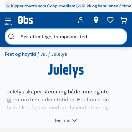
Kjøpeutbytte som Coop-medlem
Klikk og hent innen 2 time
Meny
Fest og høytid
Jul
Julelys
Julelys
Julelys skaper stemning både inne og ute
gjennom hele adventstiden. Her finner du
lyslenker, figurer med lys, lysende trær og
dekorasjoner i ulike stiler og størrelser. Lysene
les mer
passer til vinduer, fasader, hager, trær og
borddekor. Du kan velge mellom varmhvitt,