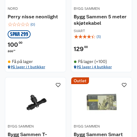
NORD
BYGG SAMMEN
Perry nisse neonlight
Bygg Sammen 5 meter
skjøtekabel
☆
☆
☆
☆
☆
(
0
)
SVART
SPAR 299
☆
☆
☆
☆
☆
(
3
)
100
00
129
00
00
399
Få på lager
På lager (+100)
På lager i 1 butikker
På lager i 4 butikker
Outlet
BYGG SAMMEN
BYGG SAMMEN
Bygg Sammen T-
Bygg Sammen Smart