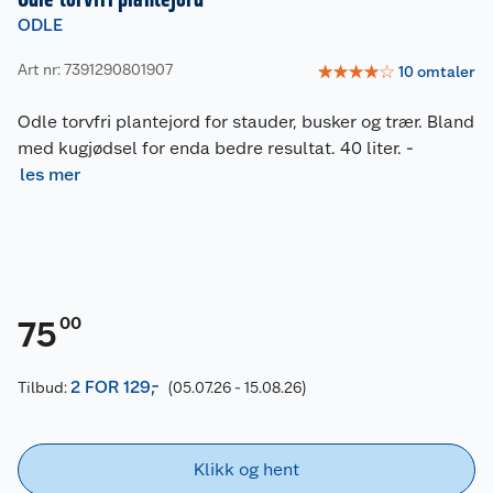
ODLE
Art nr: 7391290801907
☆
☆
☆
☆
☆
10
omtaler
Odle torvfri plantejord for stauder, busker og trær. Bland
med kugjødsel for enda bedre resultat. 40 liter.
-
les mer
00
75
2 FOR 129,-
Tilbud:
(05.07.26 - 15.08.26)
Klikk og hent