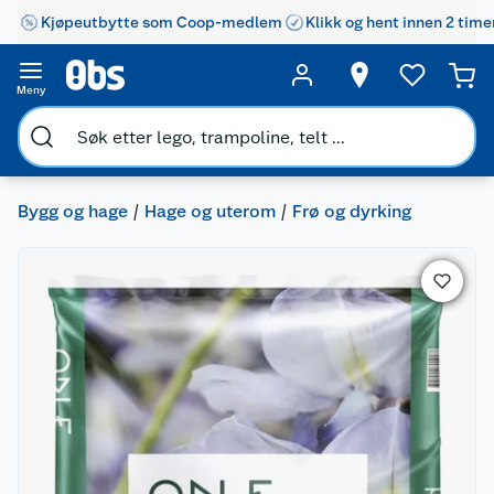
Kjøpeutbytte som Coop-medlem
Klikk og hent innen 2 time
Meny
Bygg og hage
Hage og uterom
Frø og dyrking