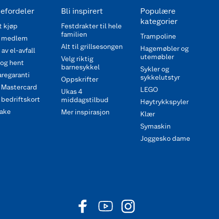
efordeler
Bli inspirert
Populære
kategorier
 kjøp
Festdrakter til hele
familien
Trampoline
 medlem
Alt til grillsesongen
Hagemøbler og
av el-avfall
utemøbler
Velg riktig
 og hent
barnesykkel
Sykler og
regaranti
sykkelutstyr
Oppskrifter
 Mastercard
LEGO
Ukas 4
bedriftskort
middagstilbud
Høytrykkspyler
ake
Mer inspirasjon
Klær
Symaskin
Joggesko dame