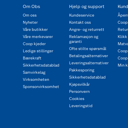
Om Obs
Hjelp og support
Kund
Om oss
Kundeservice
Åpent
Nyheter
Kontakt oss
Coop
Våre butikker
Angre- og returrett
Retur 
Våre merkevarer
Reklamasjon og
Klikk
garanti
Coop kjeder
Matva
Ofte stilte spørsmål
Ledige stillinger
Coop
Betalingsalternativer
Bærekraft
Coop 
Leveringsalternativer
Sikkerhetsdatablad
Min k
Pakkesporing
Samvirkelag
Sikkerhetsdatablad
Virksomheten
Kjøpsvilkår
Sponsorvirksomhet
Personvern
Cookies
Leveringstid