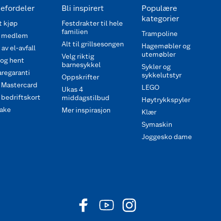
efordeler
Bli inspirert
Populære
kategorier
 kjøp
Festdrakter til hele
familien
Trampoline
 medlem
Alt til grillsesongen
Hagemøbler og
av el-avfall
utemøbler
Velg riktig
 og hent
barnesykkel
Sykler og
regaranti
sykkelutstyr
Oppskrifter
 Mastercard
LEGO
Ukas 4
bedriftskort
middagstilbud
Høytrykkspyler
ake
Mer inspirasjon
Klær
Symaskin
Joggesko dame