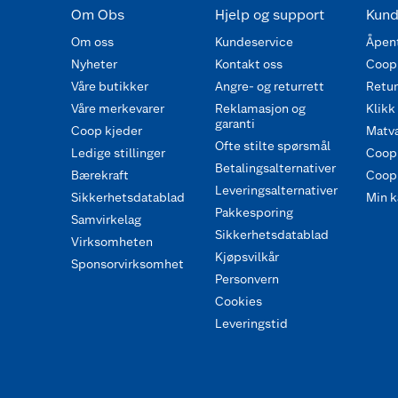
Om Obs
Hjelp og support
Kund
Om oss
Kundeservice
Åpent
Nyheter
Kontakt oss
Coop
Våre butikker
Angre- og returrett
Retur 
Våre merkevarer
Reklamasjon og
Klikk
garanti
Coop kjeder
Matva
Ofte stilte spørsmål
Ledige stillinger
Coop
Betalingsalternativer
Bærekraft
Coop 
Leveringsalternativer
Sikkerhetsdatablad
Min k
Pakkesporing
Samvirkelag
Sikkerhetsdatablad
Virksomheten
Kjøpsvilkår
Sponsorvirksomhet
Personvern
Cookies
Leveringstid