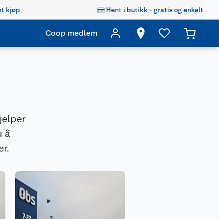
t kjøp
Hent i butikk - gratis og enkelt
Coop medlem
jelper
u å
r.