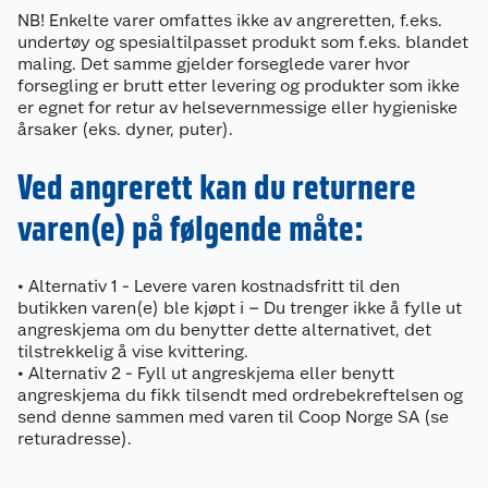
NB! Enkelte varer omfattes ikke av angreretten, f.eks.
undertøy og spesialtilpasset produkt som f.eks. blandet
maling. Det samme gjelder forseglede varer hvor
forsegling er brutt etter levering og produkter som ikke
er egnet for retur av helsevernmessige eller hygieniske
årsaker (eks. dyner, puter).
Ved angrerett kan du returnere
varen(e) på følgende måte:
Kundeservice
Om oss
Kontakt oss
• Alternativ 1 - Levere varen kostnadsfritt til den
butikken varen(e) ble kjøpt i – Du trenger ikke å fylle ut
Nyheter
angreskjema om du benytter dette alternativet, det
Angre- og returrett
tilstrekkelig å vise kvittering.
• Alternativ 2 - Fyll ut angreskjema eller benytt
Våre butikker
Reklamasjon og garanti
angreskjema du fikk tilsendt med ordrebekreftelsen og
send denne sammen med varen til Coop Norge SA (se
Våre merkevarer
Ofte stilte spørsmål
returadresse).
Coop kjeder
Betalingsalternativer