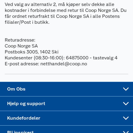
Ved valg av alternativ 2, må kjøper selv dekke alle
kostnader i forbindelse med retur til Coop Norge SA. Du
Ledige stillinger
Leveringsalternativer
Åpent kjøp
får ordnet returfrakt til Coop Norge SA i alle Postens
filialer/Post i butikk.
Bærekraft
Pakkesporing
Coop medlem
Returadresse:
Sikkerhetsdatablad
Sikkerhetsdatablad
Retur av el-avfall
Trampoline
Coop Norge SA
Postboks 3005, 1402 Ski
Samvirkelag
Kjøpsvilkår
Klikk og hent
Festdrakter til hele familien
Hagemøbler og utemøbler
Kundesenter (08:30-16:00): 64875000 - tastevalg 4
E-post adresse: netthandel@coop.no
Virksomheten
Personvern
Matvaregaranti
Alt til grillsesongen
Sykler og sykkelutstyr
Sponsorvirksomhet
Cookies
Coop Mastercard
Velg riktig barnesykkel
LEGO
Om Obs
Leveringstid
Coop bedriftskort
Oppskrifter
Høytrykkspyler
Hjelp og support
Min kake
Ukas 4 middagstilbud
Klær
Kundefordeler
Mer inspirasjon
Symaskin
Bli inspirert