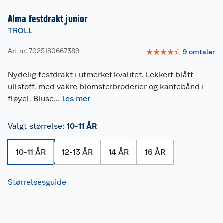
Alma festdrakt junior
TROLL
Art nr: 7025180667389
☆
☆
☆
☆
☆
9
omtaler
Nydelig festdrakt i utmerket kvalitet. Lekkert blått
ullstoff, med vakre blomsterbroderier og kantebånd i
fløyel. Bluse
...
les mer
Valgt størrelse
:
10-11 ÅR
10-11 ÅR
12-13 ÅR
14 ÅR
16 ÅR
Størrelsesguide