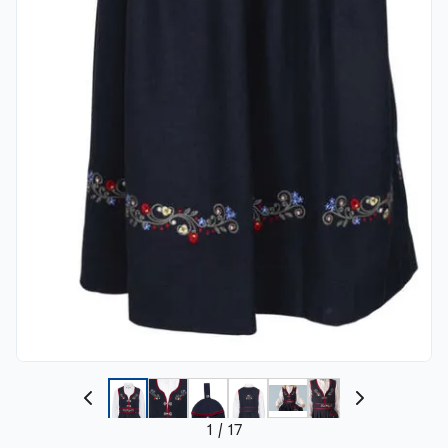
1
/
17