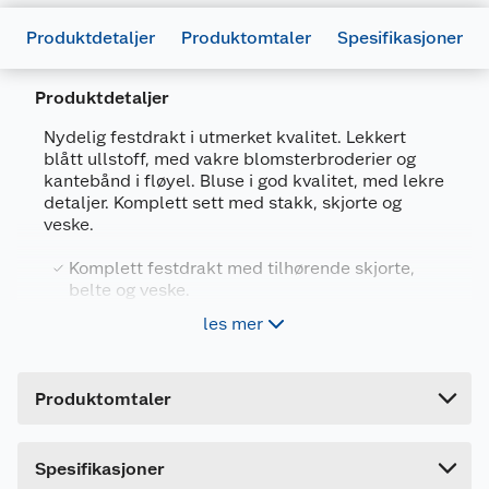
Produktdetaljer
Produktomtaler
Spesifikasjoner
Produktdetaljer
Generelt
Nydelig festdrakt i utmerket kvalitet. Lekkert
Artikkelnummer
7025180667389
blått ullstoff, med vakre blomsterbroderier og
kantebånd i fløyel. Bluse i god kvalitet, med lekre
Leverandørens artikkelnummer
144840-10
detaljer. Komplett sett med stakk, skjorte og
veske.
Størrelse
10-11 ÅR
Farge
MARINEBLÅ
Komplett festdrakt med tilhørende skjorte,
belte og veske.
Forpakningsmål
Stakk i ullblanding med fine broderier og
les mer
Bruttovekt
kantebånd i fløyel
0.96 kg
Justerbart belte med og avtakbar,
Høyde
5.5 cm
matchende veske
Produktomtaler
Lengde
Hvit skjorte i bomull med broderte detaljer
36 cm
Bredde
34.5 cm
Spesifikasjoner
Festdrakt i lekkert blått ullstoff, med vakre