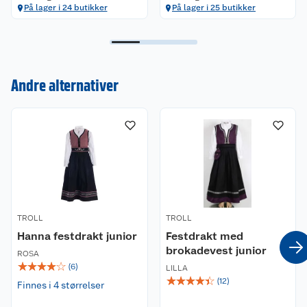
På lager i 24 butikker
På lager i 25 butikker
Andre alternativer
Kundeservice
Om oss
Kontakt oss
Nyheter
Angre- og returrett
Våre butikker
Reklamasjon og garanti
TROLL
Våre merkevarer
TROLL
Ofte stilte spørsmål
Hanna festdrakt junior
Festdrakt med
brokadevest junior
Coop kjeder
Betalingsalternativer
ROSA
☆
☆
☆
☆
☆
(
6
)
LILLA
☆
☆
☆
☆
☆
(
12
)
Ledige stillinger
Finnes i 4 størrelser
Leveringsalternativer
Åpent kjøp