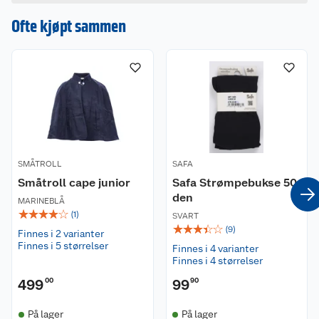
blomsterbroderier. De vakre broderiene går rundt
hele skjørtet, på bysten, bak på ryggen, samt på
Ofte kjøpt sammen
beltet. Beltet har nydelig kantebånd i fløyel.
Beltet kan justeres i livstørrelse. Nydelig
kantebånd i fløyel rundt ermåpning og
halsåpningen. Tinnfargede hekter foran.
Vaskeanvisning:
Anbefales å tørke av eventuelle flekker. Drakten
bør renses. Blusen kan vaskes på 40°C.
SMÅTROLL
SAFA
Småtroll cape junior
Safa Strømpebukse 50
den
MARINEBLÅ
☆
☆
☆
☆
☆
(
1
)
SVART
☆
☆
☆
☆
☆
(
9
)
Finnes i 2 varianter
Finnes i 5 størrelser
Finnes i 4 varianter
Finnes i 4 størrelser
499
00
99
90
På lager
På lager