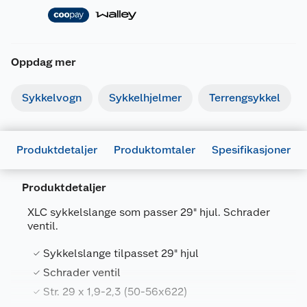
Oppdag mer
Sykkelvogn
Sykkelhjelmer
Terrengsykkel
Produktdetaljer
Produktomtaler
Spesifikasjoner
Produktdetaljer
Generelt
XLC sykkelslange som passer 29" hjul. Schrader
Artikkelnummer
4032191986845
ventil.
Leverandørens artikkelnummer
2508290200
Sykkelslange tilpasset 29" hjul
Størrelse
29 X 1.9-2.3"
Schrader ventil
Str. 29 x 1,9-2,3 (50-56x622)
Farge
SVART