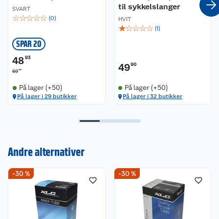
til sykkelslanger
SVART
☆
☆
☆
☆
☆
(
0
)
HVIT
☆
☆
☆
☆
☆
(
1
)
SPAR 20
48
93
49
90
90
69
På lager (+50)
På lager (+50)
På lager i 29 butikker
På lager i 32 butikker
Andre alternativer
Kundeservice
-30 %
-30 %
Om oss
Kontakt oss
Nyheter
Angre- og returrett