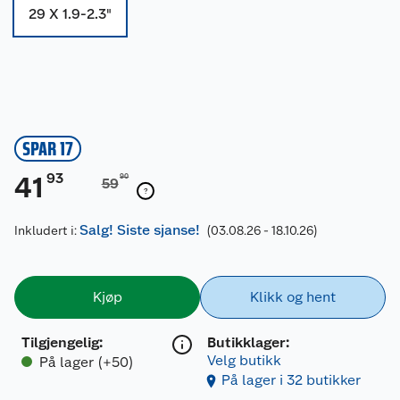
29 X 1.9-2.3"
SPAR 17
93
41
90
59
Salg! Siste sjanse!
Inkludert i:
(03.08.26 - 18.10.26)
Kjøp
Klikk og hent
Tilgjengelig
:
Butikklager:
Velg butikk
På lager (+50)
På lager i 32 butikker