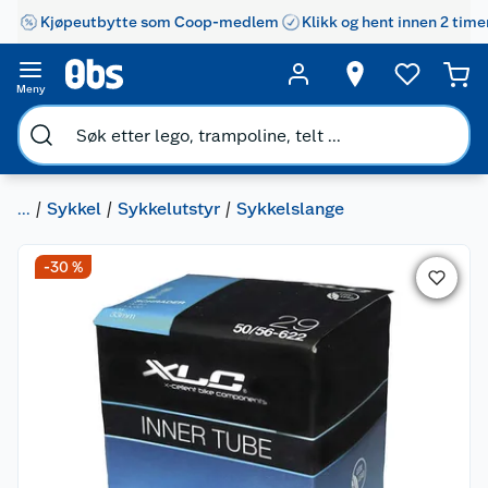
Kjøpeutbytte som Coop-medlem
Klikk og hent innen 2 time
Meny
...
Sykkel
Sykkelutstyr
Sykkelslange
-30 %