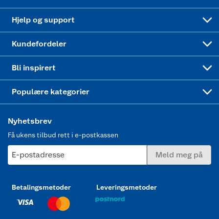
Leveringstid
Coop bedriftskort
Oppskrifter
Høytrykkspyler
Hjelp og support
Min kake
Ukas 4 middagstilbud
Klær
Kundefordeler
Mer inspirasjon
Symaskin
Bli inspirert
Joggesko dame
Populære kategorier
Nyhetsbrev
Få ukens tilbud rett i e-postkassen
E-postadresse
Meld meg på
Betalingsmetoder
Leveringsmetoder