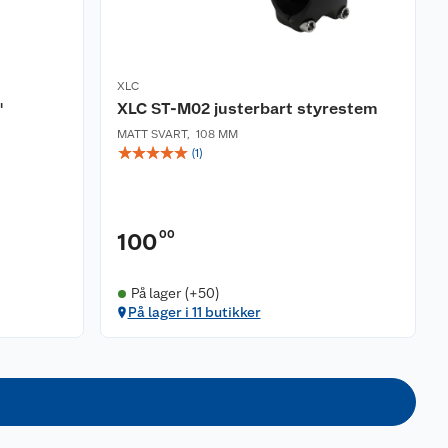
XLC
"
XLC ST-M02 justerbart styrestem
MATT SVART
,
108 MM
☆
☆
☆
☆
☆
(
1
)
00
100
På lager (+50)
På lager i 11 butikker