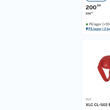
00
200
00
399
På lager (+50
På lager i 2 b
XLC
XLC CL-S02 B