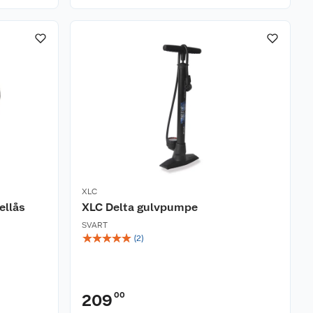
XLC
ellås
XLC Delta gulvpumpe
SVART
☆
☆
☆
☆
☆
(
2
)
00
209