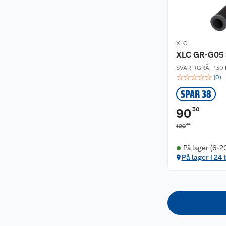
XLC
XLC GR-G05 
SVART/GRÅ
,
130
☆
☆
☆
☆
☆
(
0
)
SPAR 38
30
90
00
129
På lager (6-2
På lager i 24