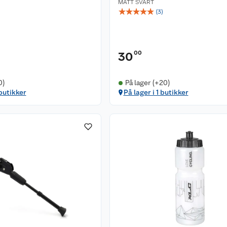
MATT SVART
☆
☆
☆
☆
☆
(
3
)
00
30
0)
På lager (+20)
 butikker
På lager i 1 butikker