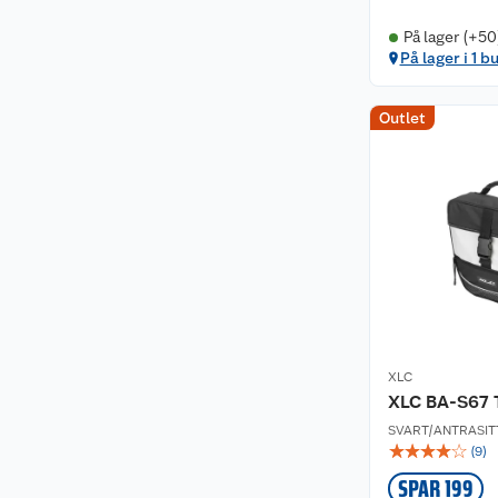
På lager (+50
På lager i 1 b
Outlet
XLC
XLC BA-S67 T
SVART/ANTRASIT
☆
☆
☆
☆
☆
(
9
)
SPAR 199