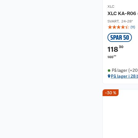
XLC
XLC KA-R06 
SVART
,
24-28"
☆
☆
☆
☆
☆
(
11
)
SPAR 50
30
118
00
169
På lager (+20
På lager i 28 
-30 %