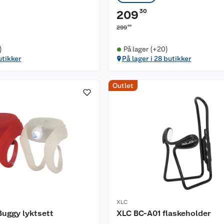
30
209
00
299
)
På lager (+20)
utikker
På lager i 28 butikker
Outlet
XLC
uggy lyktsett
XLC BC-A01 flaskeholder