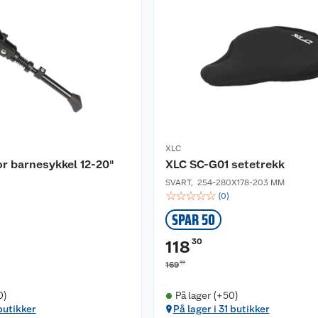
XLC
or barnesykkel 12-20"
XLC SC-G01 setetrekk
SVART
,
254-280X178-203 MM
☆
☆
☆
☆
☆
(
0
)
SPAR 50
30
118
00
169
0)
På lager (+50)
butikker
På lager i 31 butikker