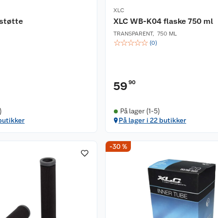
XLC
støtte
XLC WB-K04 flaske 750 ml
TRANSPARENT
,
750 ML
☆
☆
☆
☆
☆
(
0
)
90
59
)
På lager (1-5)
butikker
På lager i 22 butikker
-30 %