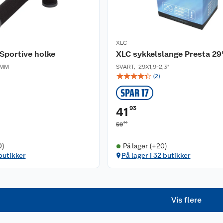
XLC
Sportive holke
XLC sykkelslange Presta 29
 MM
SVART
,
29X1,9-2,3"
☆
☆
☆
☆
☆
(
2
)
SPAR 17
93
41
90
59
0)
På lager (+20)
 butikker
På lager i 32 butikker
Vis flere