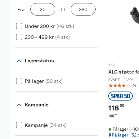
Fra
til
Under 200 kr
(46 stk)
200 - 499 kr
(4 stk)
Lagerstatus
XLC
XLC støtte f
SVART
,
12-20"
På lager
(50 stk)
☆
☆
☆
☆
☆
(
9
)
SPAR 50
Kampanje
30
118
00
169
Kampanje
(34 stk)
På lager (+10
På lager i 32 