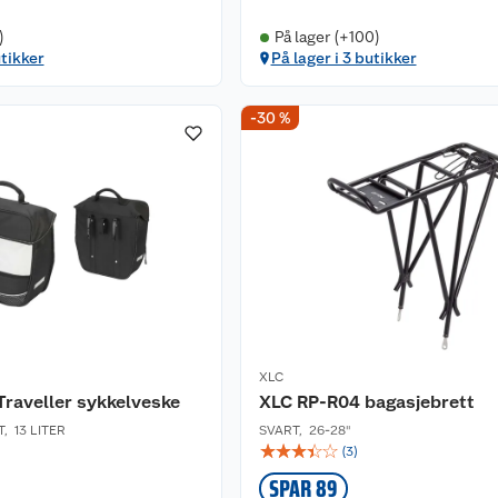
)
På lager (+100)
utikker
På lager i 3 butikker
-30 %
XLC
raveller sykkelveske
XLC RP-R04 bagasjebrett
T
,
13 LITER
SVART
,
26-28''
☆
☆
☆
☆
☆
(
3
)
SPAR 89