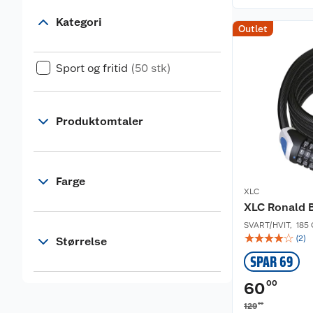
Kategori
Outlet
Sport og fritid
(50 stk)
Produktomtaler
Farge
XLC
XLC Ronald B
SVART/HVIT
,
185
☆
☆
☆
☆
☆
(
2
)
Størrelse
SPAR 69
00
60
00
129