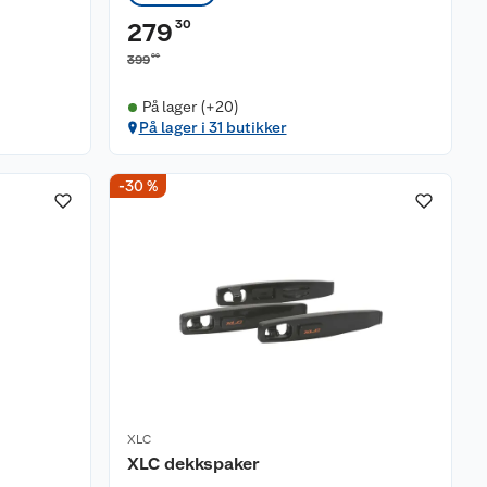
30
279
00
399
På lager (+20)
På lager i 31 butikker
-30 %
XLC
XLC dekkspaker