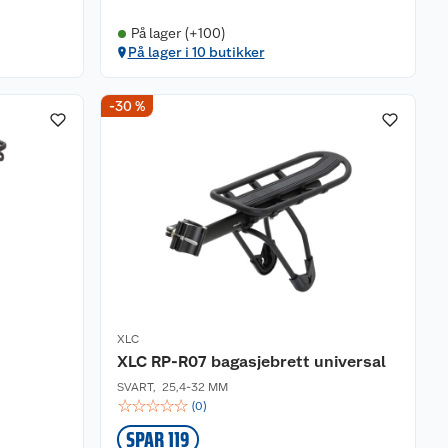
På lager (+100)
På lager i 10 butikker
-30 %
XLC
XLC RP-R07 bagasjebrett universal
SVART
,
25,4-32 MM
☆
☆
☆
☆
☆
(
0
)
SPAR 119