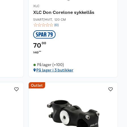
XLC
XLC Don Corelone sykkellås
SVART/HVIT
,
120 CM
☆
☆
☆
☆
☆
(
0
)
SPAR 79
00
70
00
149
På lager (+100)
På lager i 3 butikker
Outlet