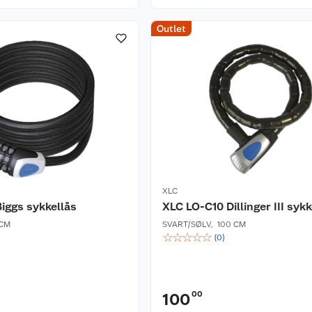
Outlet
XLC
iggs sykkellås
XLC LO-C10 Dillinger III sykk
 CM
SVART/SØLV
,
100 CM
☆
☆
☆
☆
☆
(
0
)
00
100