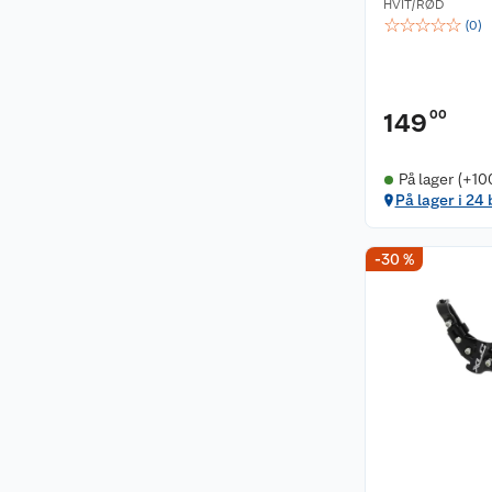
HVIT/RØD
☆
☆
☆
☆
☆
(
0
)
00
149
På lager (+10
På lager i 24
-30 %