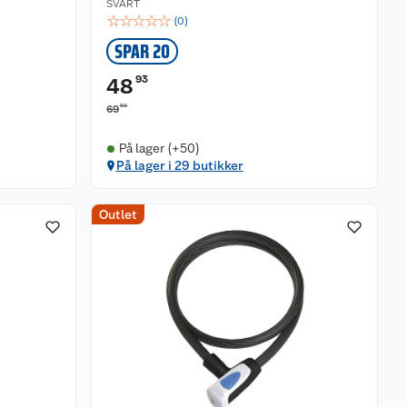
SVART
☆
☆
☆
☆
☆
(
0
)
SPAR 20
93
48
90
69
På lager (+50)
På lager i 29 butikker
Outlet