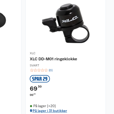
XLC
XLC DD-M01 ringeklokke
SVART
☆
☆
☆
☆
☆
(
0
)
SPAR 29
30
69
00
99
På lager (+20)
På lager i 31 butikker