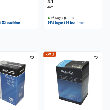
41
90
59
På lager (6-20)
 i 32 butikker
På lager i 14 butikker
-30 %