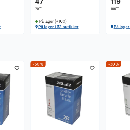
47
119
90
00
79
199
På lager (+100)
r
På lager i 32 butikker
På lager
-30 %
-30 %