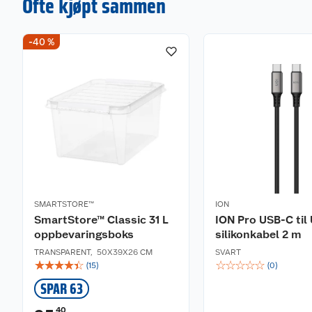
Ofte kjøpt sammen
-40 %
SMARTSTORE™
ION
SmartStore™ Classic 31 L
ION Pro USB-C til
oppbevaringsboks
silikonkabel 2 m
TRANSPARENT
,
50X39X26 CM
SVART
☆
☆
☆
☆
☆
☆
☆
☆
☆
☆
(
15
)
(
0
)
SPAR 63
40