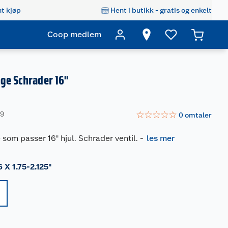
t kjøp
Hent i butikk - gratis og enkelt
Coop medlem
ge Schrader 16"
☆
☆
☆
☆
☆
29
0
omtaler
som passer 16" hjul. Schrader ventil.
-
les mer
6 X 1.75-2.125"