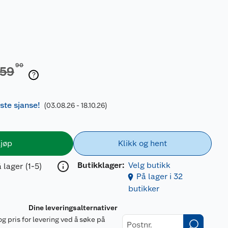
90
59
iste sjanse!
(03.08.26 - 18.10.26)
jøp
Klikk og hent
Butikklager:
Velg butikk
 lager (1-5)
På lager i 32
butikker
Dine leveringsalternativer
og pris for levering ved å søke på