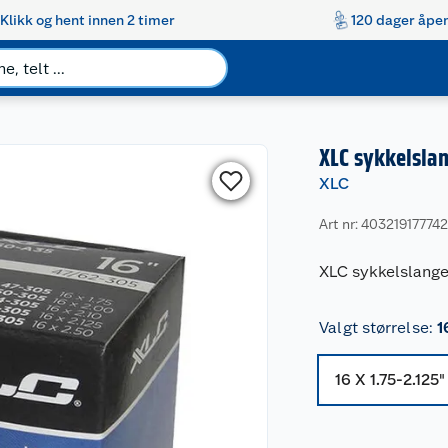
Klikk og hent innen 2 timer
120 dager åpen
XLC sykkelslan
XLC
Art nr: 40321917774
XLC sykkelslange 
Valgt størrelse
:
1
16 X 1.75-2.125"