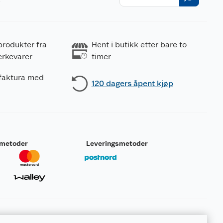
r
produkter fra
Hent i butikk etter bare to
erkevarer
timer
 faktura med
120 dagers åpent kjøp
smetoder
Leveringsmetoder