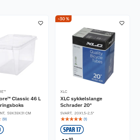
-30 %
RE™
XLC
re™ Classic 46 L
XLC sykkelslange
ringsboks
Schrader 20"
NT
,
59X39X31 CM
SVART
,
20X1,5-2,5"
☆
☆
☆
☆
☆
☆
(
9
)
(
1
)
9
SPAR 17
93