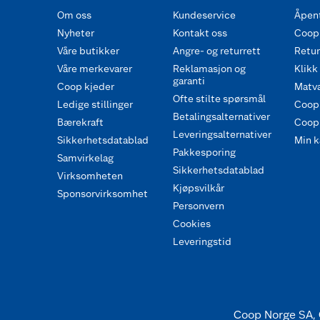
Om oss
Kundeservice
Åpent
Nyheter
Kontakt oss
Coop
Våre butikker
Angre- og returrett
Retur 
Våre merkevarer
Reklamasjon og
Klikk
garanti
Coop kjeder
Matva
Ofte stilte spørsmål
Ledige stillinger
Coop
Betalingsalternativer
Bærekraft
Coop 
Leveringsalternativer
Sikkerhetsdatablad
Min k
Pakkesporing
Samvirkelag
Sikkerhetsdatablad
Virksomheten
Kjøpsvilkår
Sponsorvirksomhet
Personvern
Cookies
Leveringstid
Coop Norge SA, 