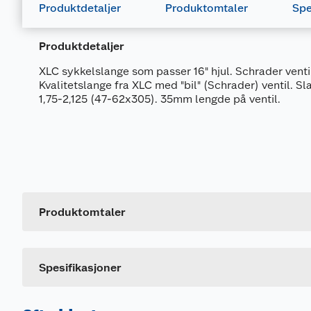
Produktdetaljer
Produktomtaler
Spe
Produktdetaljer
XLC sykkelslange som passer 16" hjul. Schrader venti
Kvalitetslange fra XLC med "bil" (Schrader) ventil. S
1,75-2,125 (47-62x305). 35mm lengde på ventil.
Generelt
Artikkelnummer
Leverandørens artikkelnummer
Produktomtaler
Størrelse
Dette produktet har ikke fått noen omtale ennå. Hvis d
Farge
Spesifikasjoner