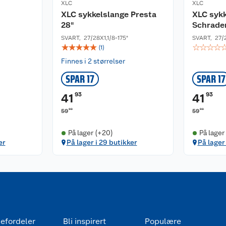
XLC
XLC
XLC sykkelslange Presta
XLC sykk
28"
Schrade
SVART
,
27/28X1,1/8-175"
SVART
,
27/2
☆
☆
☆
☆
☆
☆
☆
☆
☆
(
1
)
Finnes i 2 størrelser
SPAR 17
SPAR 17
93
93
41
41
90
90
59
59
På lager (+20)
På lager
er
På lager i 29 butikker
På lager
efordeler
Bli inspirert
Populære