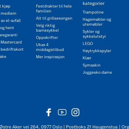
kategorier
 kjøp
Festdrakter til hele
familien
Trampoline
 medlem
Alt til grillsesongen
Hagemøbler og
av el-avfall
utemøbler
Velg riktig
 og hent
barnesykkel
Sykler og
regaranti
sykkelutstyr
Oppskrifter
 Mastercard
LEGO
Ukas 4
bedriftskort
middagstilbud
Høytrykkspyler
ake
Mer inspirasjon
Klær
Symaskin
Joggesko dame
Østre Aker vei 264, 0977 Oslo | Postboks 21 Haugenstua | Org