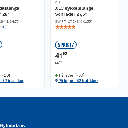
XLC
elslange
XLC sykkelslange
r 28"
Schrader 27,5"
8X1,1/8-1,75"
SVART
,
27,5X2,10-2,35"
☆
☆
☆
☆
☆
☆
(
0
)
(
1
)
SPAR 17
93
41
90
59
 (+20)
På lager (+50)
 i 32 butikker
På lager i 32 butikker
Nyhetsbrev