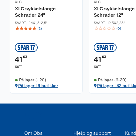
XLC
XLC
XLC sykkelslange
XLC sykkelslange
Schrader 24"
Schrader 12"
SVART
,
24X1,5-2,5"
SVART
,
12,5X2,25"
☆
☆
☆
☆
☆
☆
☆
☆
☆
☆
(
2
)
(
0
)
SPAR 17
SPAR 17
93
93
41
41
90
90
59
59
På lager (+20)
På lager (6-20)
På lager i 9 butikker
På lager i 32 butikk
Om Obs
Hjelp og support
Kund