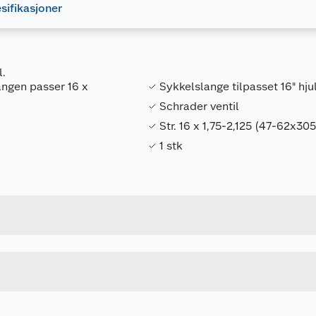
sifikasjoner
l.
langen passer 16 x
Sykkelslange tilpasset 16" hju
Schrader ventil
Str. 16 x 1,75-2,125 (47-62x305
1 stk
Forpakningsmål
4032191777429
Bruttovekt
2508160200
Høyde
16 X 1.75-2.125"
Lengde
u kjøper produktet får du invitasjon til å gi en omtale.
SVART
Bredde