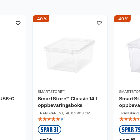
-40 %
-40 %
SMARTSTORE™
SMARTSTO
 USB-C
SmartStore™ Classic 14 L
SmartSto
oppbevaringsboks
oppbeva
TRANSPARENT
,
40X30X18 CM
TRANSPARE
☆
☆
☆
☆
☆
☆
☆
☆
☆
(
6
)
SPAR 31
SPAR 7
94
40