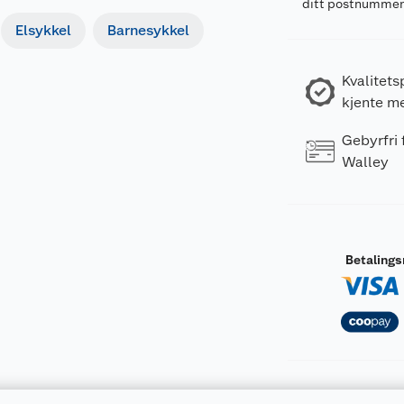
ditt postnumme
Elsykkel
Barnesykkel
Kvalitets
kjente m
Gebyrfri
Walley
Betaling