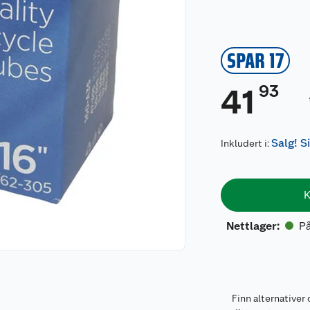
SPAR 17
93
41
Salg! S
Inkludert i:
K
På
Nettlager
:
Finn alternativer 